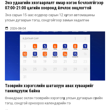
Энэ удаагийн хязгаарлалт ямар нэгэн бүсчлэлгүйгээр
07:00-21:00 цагийн хооронд үйлчлэх онцлогтой
Энэ сарын 15-аас есдүгээр сарын 12 хүртэл автомашины
улсын дугаарын тэгш, сондгойгоор замын хөдөлгөө
2026-08-04
Тээврийн хэрэгслийн шатахуун авах хуваарийг
танилцуулж байна
Өнөөдрөөс эхлэн тээврийн хэрэгслүүд улсын дугаарын сүүлийн
тэгш, сондгой орноороо календарийн тэ