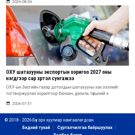
2026-08-04
ОХУ шатахууны экспортын хоригоо 2027 оны
нэгдүгээр сар хүртэл сунгажээ
ОХУ-ын Засгийн газар дотоодын шатахууны зах зээлийг
тогтворжуулах зорилгоор бензин, дизель түлшний э
2026-07-31
© 2018 - 2026 Бүх эрх хуулиар хамгаалагдсан.
Бидний тухай
Сурталчилгаа байршуулах