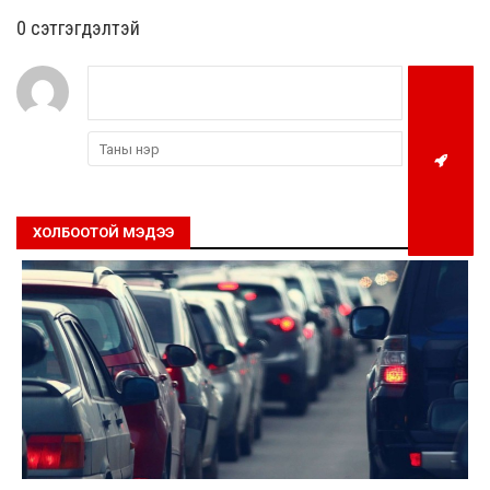
0 cэтгэгдэлтэй
ХОЛБООТОЙ МЭДЭЭ