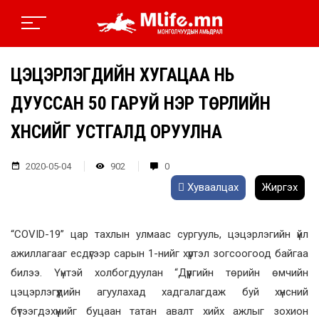
ЦЭЦЭРЛЭГҮҮДИЙН ХУГАЦАА НЬ
ДУУССАН 50 ГАРУЙ НЭР ТӨРЛИЙН
ХҮНСИЙГ УСТГАЛД ОРУУЛНА
2020-05-04
902
0
Хуваалцах
Жиргэх
“COVID-19” цар тахлын улмаас сургууль, цэцэрлэгийн үйл
ажиллагааг есдүгээр сарын 1-нийг хүртэл зогсоогоод байгаа
билээ. Үүнтэй холбогдуулан “Дүүргийн төрийн өмчийн
цэцэрлэгүүдийн агуулахад хадгалагдаж буй хүнсний
бүтээгдэхүүнийг буцаан татан авалт хийх ажлыг зохион