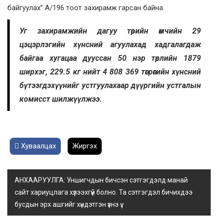
байгуулах” А/196 тоот захирамж гарсан байна.
Уг захирамжийн дагуу төрийн өмчийн 29
цэцэрлэгийн хүнсний агуулахад хадгалагдаж
байгаа хугацаа дууссан 50 нэр төрлийн 1879
ширхэг, 229.5 кг нийт 4 808 369 төгрөгийн хүнсний
бүтээгдэхүүнийг устгуулахаар дүүргийн устгалын
комисст шилжүүлжээ.
Хуваалцах
Жиргэх
АНХААРУУЛГА: Уншигчдын бичсэн сэтгэгдэлд манай
сайт хариуцлага хүлээхгүй болно. Та сэтгэгдэл бичихдээ
бусдын эрх ашгийг хүндэтгэн үзнэ үү.