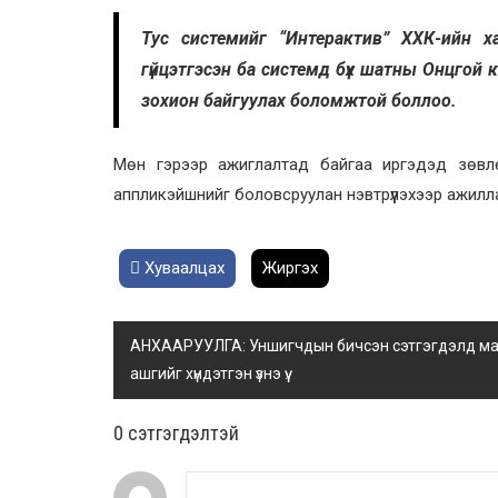
Тус системийг “Интерактив” ХХК-ийн х
гүйцэтгэсэн ба системд бүх шатны Онцгой
зохион байгуулах боломжтой боллоо.
Мөн гэрээр ажиглалтад байгаа иргэдэд зөвлө
аппликэйшнийг боловсруулан нэвтрүүлэхээр ажилл
Хуваалцах
Жиргэх
АНХААРУУЛГА: Уншигчдын бичсэн сэтгэгдэлд манай
ашгийг хүндэтгэн үзнэ үү.
0 cэтгэгдэлтэй