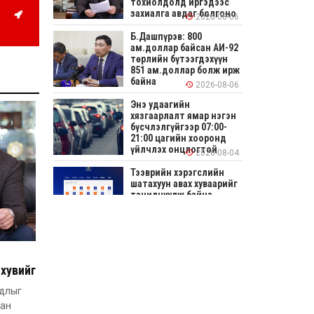
тохиолдолд иргэдээс
захиалга авдаг болгоно
2026-08-06
Б.Дашпүрэв: 800
ам.доллар байсан АИ-92
төрлийн бүтээгдэхүүн
851 ам.доллар болж ирж
байна
2026-08-06
Энэ удаагийн
хязгаарлалт ямар нэгэн
бүсчлэлгүйгээр 07:00-
21:00 цагийн хооронд
үйлчлэх онцлогтой
2026-08-04
Тээврийн хэрэгслийн
шатахуун авах хуваарийг
танилцуулж байна
2026-08-04
СОНИРХОЛТОЙ: Ихэр
шар, цусан толботой
өндөг аюултай юу?
хувийг
дээс
2026-08-04
удлыг
аан
Улсын заан