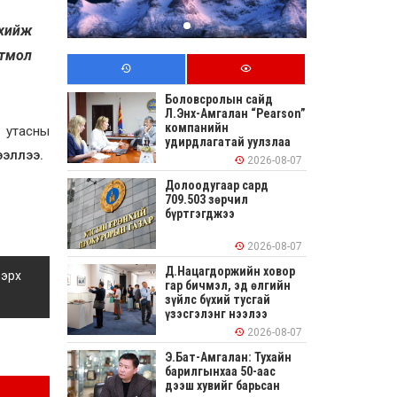
 хийж
гтмол
Боловсролын сайд
Л.Энх-Амгалан “Pearson”
компанийн
 утасны
удирдлагатай уулзлаа
эллээ.
2026-08-07
Долоодугаар сард
709.503 зөрчил
бүртгэгджээ
2026-08-07
Д.Нацагдоржийн ховор
 эрх
гар бичмэл, эд өлгийн
зүйлс бүхий тусгай
үзэсгэлэнг нээлээ
2026-08-07
Э.Бат-Амгалан: Тухайн
барилгынхаа 50-аас
дээш хувийг барьсан