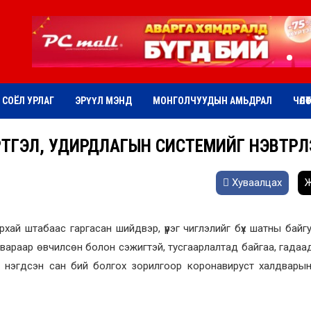
СОЁЛ УРЛАГ
ЭРҮҮЛ МЭНД
МОНГОЛЧУУДЫН АМЬДРАЛ
ЧӨЛӨ
ТГЭЛ, УДИРДЛАГЫН СИСТЕМИЙГ НЭВТРҮҮЛ
Хуваалцах
Ж
хай штабаас гаргасан шийдвэр, үүрэг чиглэлийг бүх шатны байг
вараар өвчилсөн болон сэжигтэй, тусгаарлалтад байгаа, гадаа
 нэгдсэн сан бий болгох зорилгоор коронавируст халдварын 