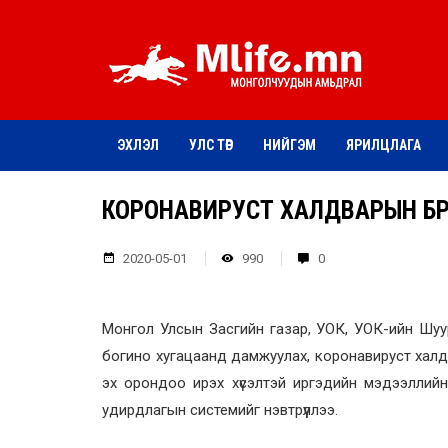
ЭХЛЭЛ
УЛС ТӨР
НИЙГЭМ
ЯРИЛЦЛАГА
КОРОНАВИРУСТ ХАЛДВАРЫН БҮР
2020-05-01
990
0
Монгол Улсын Засгийн газар, УОК, УОК-ийн Шуур
богино хугацаанд дамжуулах, коронавируст халд
эх орондоо ирэх хүсэлтэй иргэдийн мэдээллийн
удирдлагын системийг нэвтрүүллээ.