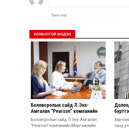
ХОЛБООТОЙ МЭДЭЭ
Боловсролын сайд Л.Энх-
Долоод
Амгалан “Pearson” компанийн
бүртг
удирдлагатай уулзлаа
Боловсролын сайд Л.Энх-Амгалан
Зөрчлий
"Pearson" компанийн Мэргэжлийн
санд у