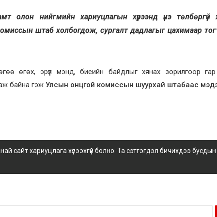
амт олон нийгмийн хариуцлагын хүрээнд үнэ төлбөргүй
 комиссын штаб холбогдож, сургалт дадлагыг цахимаар то
гөө өгөх, эрүүл мэнд, биеийн байдлыг хянах зорилгоор гар
аж байна гэж
Улсын онцгой комиссын шуурхай штабаас мэдэ
 сайт хариуцлага хүлээхгүй болно. Та сэтгэгдэл бичихдээ бусдын