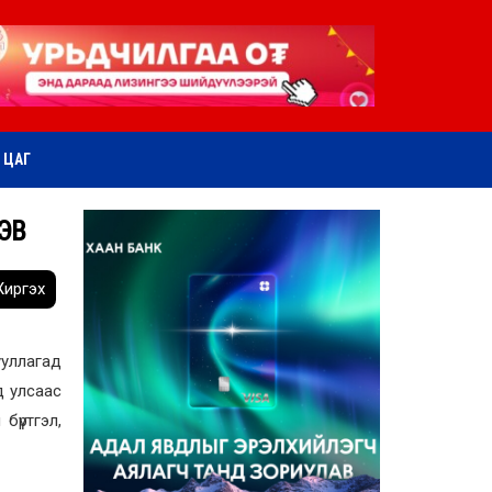
ӨТ ЦАГ
ЭВ
иргэх
ууллагад
д улсаас
бүртгэл,