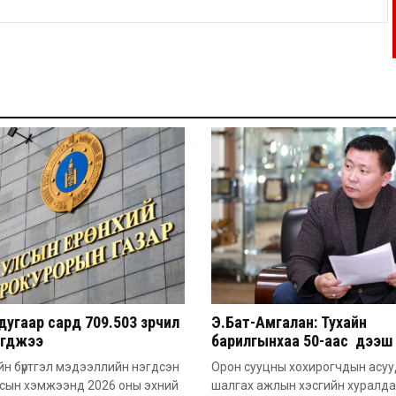
угаар сард 709.503 зөрчил
Э.Бат-Амгалан: Тухайн
эгджээ
барилгынхаа 50-аас дээш 
барьсан тохиолдолд иргэ
н бүртгэл мэдээллийн нэгдсэн
Орон сууцны хохирогчдын асу
захиалга авдаг болгоно
лсын хэмжээнд 2026 оны эхний
шалгах ажлын хэсгийн хуралд