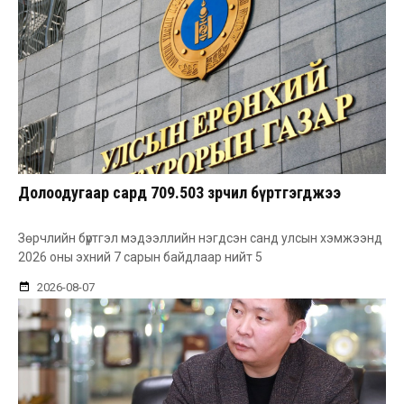
Долоодугаар сард 709.503 зөрчил бүртгэгджээ
Зөрчлийн бүртгэл мэдээллийн нэгдсэн санд улсын хэмжээнд
2026 оны эхний 7 сарын байдлаар нийт 5
2026-08-07