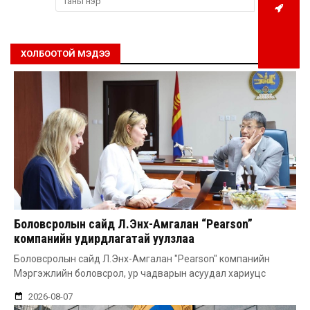
ХОЛБООТОЙ МЭДЭЭ
Боловсролын сайд Л.Энх-Амгалан “Pearson”
компанийн удирдлагатай уулзлаа
Боловсролын сайд Л.Энх-Амгалан "Pearson" компанийн
Мэргэжлийн боловсрол, ур чадварын асуудал хариуцс
2026-08-07