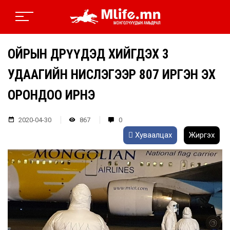
ОЙРЫН ӨДРҮҮДЭД ХИЙГДЭХ 3
УДААГИЙН НИСЛЭГЭЭР 807 ИРГЭН ЭХ
ОРОНДОО ИРНЭ
2020-04-30
867
0
Хуваалцах
Жиргэх