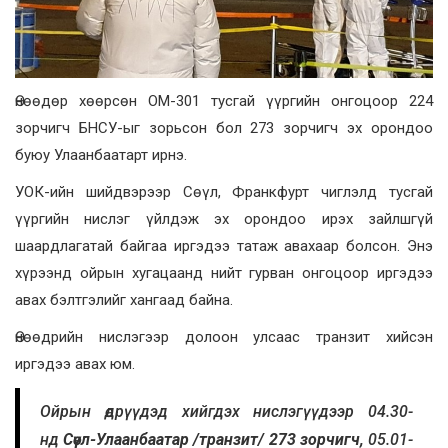
Өнөөдөр хөөрсөн ОМ-301 тусгай үүргийн онгоцоор 224
зорчигч БНСУ-ыг зорьсон бол 273 зорчигч эх орондоо
буюу Улаанбаатарт ирнэ.
УОК-ийн шийдвэрээр Сөүл, Франкфурт чиглэлд тусгай
үүргийн нислэг үйлдэж эх орондоо ирэх зайлшгүй
шаардлагатай байгаа иргэдээ татаж авахаар болсон. Энэ
хүрээнд ойрын хугацаанд нийт гурван онгоцоор иргэдээ
авах бэлтгэлийг хангаад байна.
Өнөөдрийн нислэгээр долоон улсаас транзит хийсэн
иргэдээ авах юм.
Ойрын өдрүүдэд хийгдэх нислэгүүдээр
04.30-
нд
Сөүл-Улаанбаатар /транзит/ 273 зорчигч,
05.01-