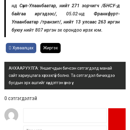
нд
Сөүл-Улаанбаатар, нийт 271 зорчигч /БНСУ-д
байгаа иргэдээс/,
05.02-нд
Франкфурт-
Улаанбаатар /транзит/, нийт 13 улсаас 263 иргэн
буюу
нийт 807 иргэн эх орондоо ирэх юм.
Хуваалцах
Жиргэх
АНХААРУУЛГА: Уншигчдын бичсэн сэтгэгдэлд манай
сайт хариуцлага хүлээхгүй болно. Та сэтгэгдэл бичихдээ
бусдын эрх ашгийг хүндэтгэн үзнэ үү.
0 cэтгэгдэлтэй