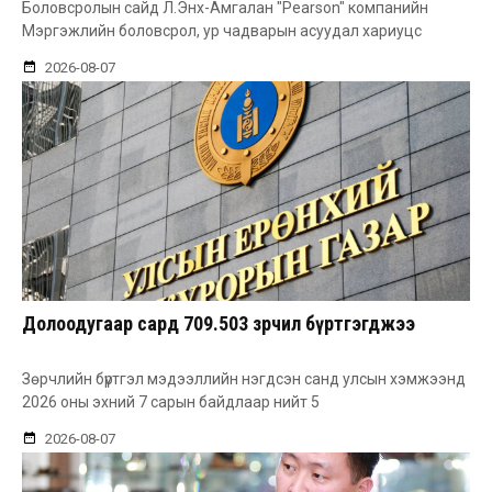
Боловсролын сайд Л.Энх-Амгалан "Pearson" компанийн
Мэргэжлийн боловсрол, ур чадварын асуудал хариуцс
2026-08-07
Долоодугаар сард 709.503 зөрчил бүртгэгджээ
Зөрчлийн бүртгэл мэдээллийн нэгдсэн санд улсын хэмжээнд
2026 оны эхний 7 сарын байдлаар нийт 5
2026-08-07