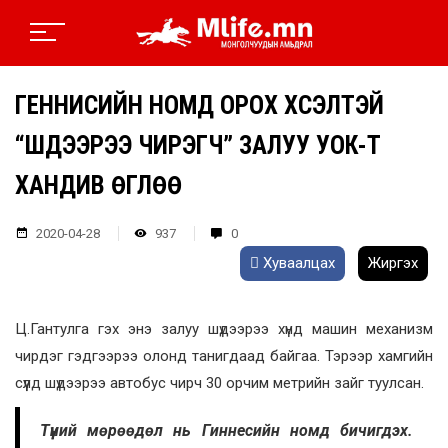
ГЕННИСИЙН НОМД ОРОХ ХҮСЭЛТЭЙ
“ШҮДЭЭРЭЭ ЧИРЭГЧ” ЗАЛУУ УОК-Т
ХАНДИВ ӨГЛӨӨ
2020-04-28
937
0
Хуваалцах
Жиргэх
Ц.Гантулга гэх энэ залуу шүдээрээ хүнд машин механизм
чирдэг гэдгээрээ олонд танигдаад байгаа. Тэрээр хамгийн
сүүлд шүдээрээ автобус чирч 30 орчим метрийн зайг туулсан.
Түүний мөрөөдөл нь Гиннесийн номд бичигдэх.