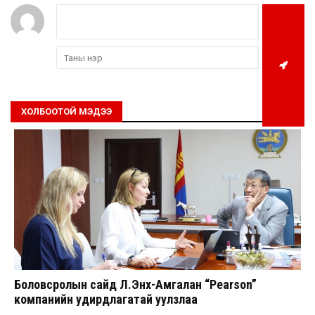
ХОЛБООТОЙ МЭДЭЭ
Боловсролын сайд Л.Энх-Амгалан “Pearson”
компанийн удирдлагатай уулзлаа