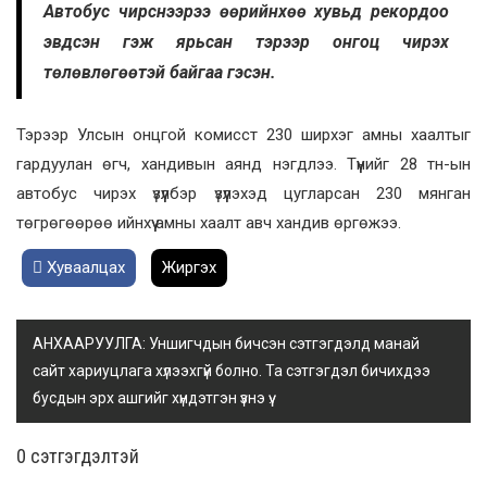
Автобус чирснээрээ өөрийнхөө хувьд рекордоо
эвдсэн гэж ярьсан тэрээр онгоц чирэх
төлөвлөгөөтэй байгаа гэсэн.
Тэрээр Улсын онцгой комисст 230 ширхэг амны хаалтыг
гардуулан өгч, хандивын аянд нэгдлээ. Түүнийг 28 тн-ын
автобус чирэх үзүүлбэр үзүүлэхэд цугларсан 230 мянган
төгрөгөөрөө ийнхүү амны хаалт авч хандив өргөжээ.
Хуваалцах
Жиргэх
АНХААРУУЛГА: Уншигчдын бичсэн сэтгэгдэлд манай
сайт хариуцлага хүлээхгүй болно. Та сэтгэгдэл бичихдээ
бусдын эрх ашгийг хүндэтгэн үзнэ үү.
0 cэтгэгдэлтэй