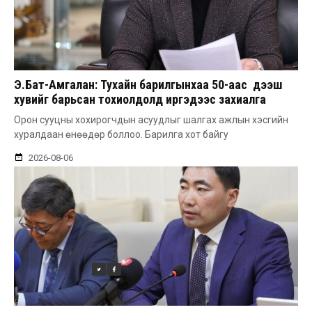
Э.Бат-Амгалан: Тухайн барилгынхаа 50-аас дээш
хувийг барьсан тохиолдолд иргэдээс захиалга
авдаг болгоно
Орон сууцны хохирогчдын асуудлыг шалгах ажлын хэсгийн
хуралдаан өнөөдөр боллоо. Барилга хот байгу
2026-08-06