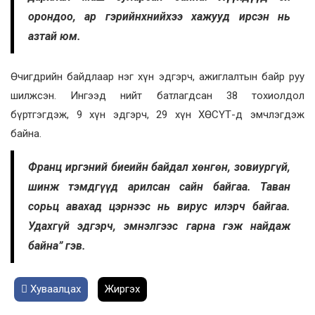
орондоо, ар гэрийнхнийхээ хажууд ирсэн нь
азтай юм.
Өчигдрийн байдлаар нэг хүн эдгэрч, ажиглалтын байр руу
шилжсэн. Ингээд нийт батлагдсан 38 тохиолдол
бүртгэгдэж, 9 хүн эдгэрч, 29 хүн ХӨСҮТ-д эмчлэгдэж
байна.
Франц иргэний биеийн байдал хөнгөн, зовиургүй,
шинж тэмдгүүд арилсан сайн байгаа. Таван
сорьц авахад цэрнээс нь вирус илэрч байгаа.
Удахгүй эдгэрч, эмнэлгээс гарна гэж найдаж
байна” гэв.
Хуваалцах
Жиргэх