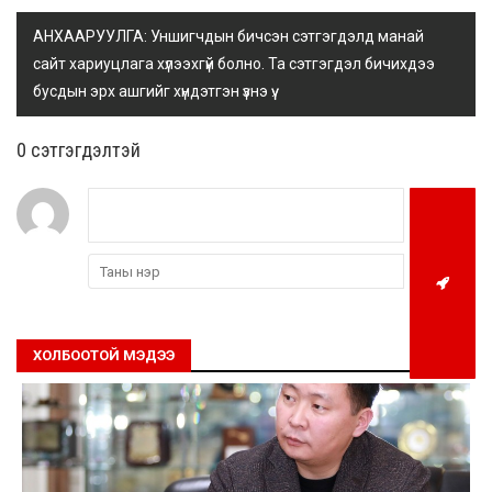
АНХААРУУЛГА: Уншигчдын бичсэн сэтгэгдэлд манай
сайт хариуцлага хүлээхгүй болно. Та сэтгэгдэл бичихдээ
бусдын эрх ашгийг хүндэтгэн үзнэ үү.
0 cэтгэгдэлтэй
ХОЛБООТОЙ МЭДЭЭ