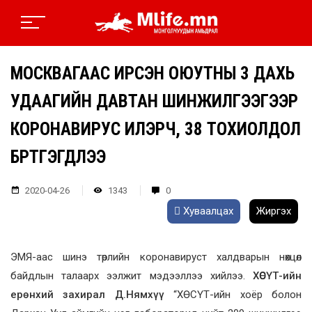
МОСКВАГААС ИРСЭН ОЮУТНЫ 3 ДАХЬ
УДААГИЙН ДАВТАН ШИНЖИЛГЭЭГЭЭР
КОРОНАВИРУС ИЛЭРЧ, 38 ТОХИОЛДОЛ
БҮРТГЭГДЛЭЭ
2020-04-26
1343
0
Хуваалцах
Жиргэх
ЭМЯ-аас шинэ төрлийн коронавируст халдварын нөхцөл
байдлын талаарх ээлжит мэдээллээ хийлээ.
ХӨСҮТ-ийн
ерөнхий захирал Д.Нямхүү
“ХӨСҮТ-ийн хоёр болон