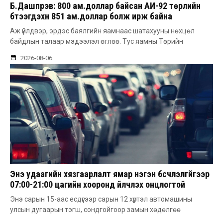
Б.Дашпүрэв: 800 ам.доллар байсан АИ-92 төрлийн
бүтээгдэхүүн 851 ам.доллар болж ирж байна
Аж үйлдвэр, эрдэс баялгийн яамнаас шатахууны нөхцөл
байдлын талаар мэдээлэл өглөө. Тус яамны Төрийн
2026-08-06
Энэ удаагийн хязгаарлалт ямар нэгэн бүсчлэлгүйгээр
07:00-21:00 цагийн хооронд үйлчлэх онцлогтой
Энэ сарын 15-аас есдүгээр сарын 12 хүртэл автомашины
улсын дугаарын тэгш, сондгойгоор замын хөдөлгөө