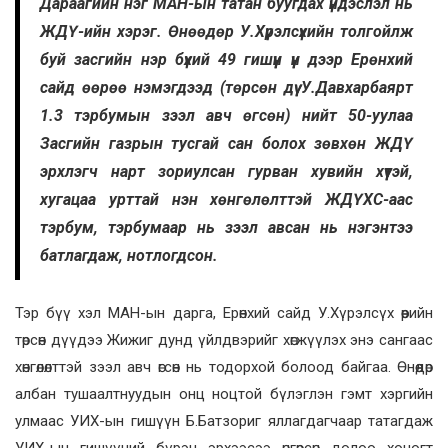
Дараагийн нэг МАН-ын татан буугдах үндэслэл нь
ЖДҮ-ийн хэрэг. Өнөөдөр У.Хүрэлсүхийн толгойлж
буй засгийн нэр бүхий 49 гишүүн үүн дээр Ерөнхий
сайд өөрөө нэмэгдээд (төрсөн дүү У.Давхарбаярт
1.3 тэрбумын зээл авч өгсөн) нийт 50-уулаа
Засгийн газрын тусгай сан болох зөвхөн ЖДҮ
эрхлэгч нарт зориулсан гурван хувийн хүүтэй,
хугацаа урттай нэн хөнгөлөлттэй ЖДҮХС-аас
тэрбум, тэрбумаар нь зээл авсан нь нэгэнтээ
батлагдаж, нотлогдсон.
Тэр бүү хэл МАН-ын дарга, Ерөнхий сайд У.Хүрэлсүх өөрийн
төрсөн дүүдээ Жижиг дунд үйлдвэрийг хөгжүүлэх энэ сангаас
хөнгөлөлттэй зээл авч өгсөн нь тодорхой болоод байгаа. Өнөөдөр
албан тушаалтнуудын онц ноцтой бүлэглэн гэмт хэргийн
улмаас УИХ-ын гишүүн Б.Батзориг яллагдагчаар татагдаж