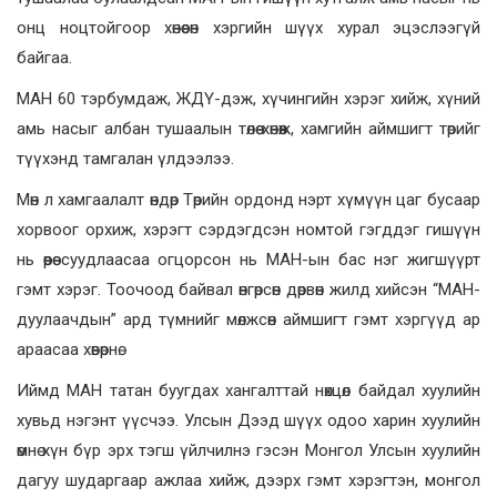
онц ноцтойгоор хөнөөсөн хэргийн шүүх хурал эцэслээгүй
байгаа.
МАН 60 тэрбумдаж, ЖДҮ-дэж, хүчингийн хэрэг хийж, хүний
амь насыг албан тушаалын төлөө хөнөөж, хамгийн аймшигт төрийг
түүхэнд тамгалан үлдээлээ.
Мөн л хамгаалалт өндөр Төрийн ордонд нэрт хүмүүн цаг бусаар
хорвоог орхиж, хэрэгт сэрдэгдсэн номтой гэгддэг гишүүн
нь өөрөө суудлаасаа огцорсон нь МАН-ын бас нэг жигшүүрт
гэмт хэрэг. Тоочоод байвал өнгөрсөн дөрвөн жилд хийсэн “МАН-
дуулаачдын” ард түмнийг мөлжсөн аймшигт гэмт хэргүүд ар
араасаа хөвөрнө.
Иймд МАН татан буугдах хангалттай нөхцөл байдал хуулийн
хувьд нэгэнт үүсчээ. Улсын Дээд шүүх одоо харин хуулийн
өмнө хүн бүр эрх тэгш үйлчилнэ гэсэн Монгол Улсын хуулийн
дагуу шударгаар ажлаа хийж, дээрх гэмт хэрэгтэн, монгол