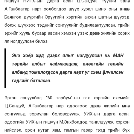
гишүүн НИТХ-ын дарга асан Ц.Сандуй, түүний зөвлөх
А.Ганбаатар нарт холбогдох шүүх хурал шинэ оны өмнөхөн
Баянгол дүүргийн Эрүүгийн хэргийн анхан шатны шүүхэд
болж, шүүхээс тэднийг сонгуулийг будилаантуулсан, төрийн
эрхийг хууль бусаар авсан хэмээн үзэж дөрвөн жилийн хорих
ял ногдуулсан билээ.
Энэ хоёр хүнд дээрх ялыг ногдуулсан нь МАН
төрийн албыг наймаалцаж, өнөөгийн төрийн
албанд томилогдсон дарга нарт уг схем үйлчилсэн
гэдгийг баталсан.
Эргэн сануулбал, “60 тэрбум”-ын гэх хэргийн схемийг
Ц.Сандуй, А.Ганбаатар нар одоогоос дөрвөн жилийн өмнөх
сонгуульд зориулан боловсруулж, УИХ-ын дарга асан,
одоогийн УИХ-ын гишүүн М.Энхболдод танилцуулж, хэрхэн
нийслэл, орон нутаг, яам, тамгын газар гээд төрийн бүх