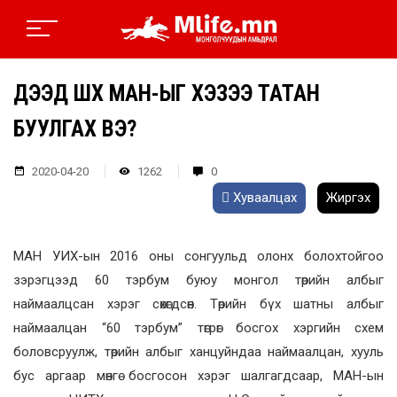
ДЭЭД ШҮҮХ МАН-ЫГ ХЭЗЭЭ ТАТАН
БУУЛГАХ ВЭ?
2020-04-20
1262
0
Хуваалцах
Жиргэх
МАН УИХ-ын 2016 оны сонгуульд олонх болохтойгоо
зэрэгцээд 60 тэрбум буюу монгол төрийн албыг
наймаалцсан хэрэг сөхөгдсөн. Төрийн бүх шатны албыг
наймаалцан “60 тэрбум” төгрөг босгох хэргийн схем
боловсруулж, төрийн албыг ханцуйндаа наймаалцан, хууль
бус аргаар мөнгө босгосон хэрэг шалгагдсаар, МАН-ын