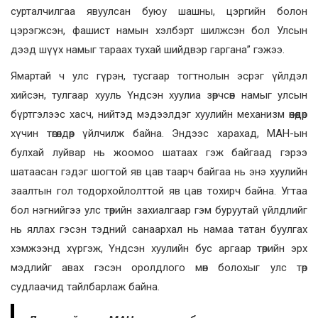
сурталчилгаа явуулсан буюу шашны, цэргийн болон
цэрэгжсэн, фашист намын хэлбэрт шилжсэн бол Улсын
дээд шүүх намыг тараах тухай шийдвэр гаргана” гэжээ.
Ямартай ч улс гүрэн, тусгаар тогтнолын эсрэг үйлдэл
хийсэн, тулгаар хууль Үндсэн хуулиа зөрчсөн намыг улсын
бүртгэлээс хасч, нийтэд мэдээлдэг хуулийн механизм өнөөдөр
хүчин төгөлдөр үйлчилж байна. Эндээс харахад, МАН-ын
булхай луйвар нь жоомоо шатаах гэж байгаад гэрээ
шатаасан гэдэг шогтой яв цав таарч байгаа нь энэ хуулийн
заалтын гол тодорхойлолттой яв цав тохирч байна. Угтаа
бол нэгнийгээ улс төрийн захиалгаар гэм буруутай үйлдлийг
нь яллах гэсэн тэдний санаархал нь намаа татан буулгах
хэмжээнд хүргэж, Үндсэн хуулийн бус аргаар төрийн эрх
мэдлийг авах гэсэн оролдлого мөн болохыг улс төр
судлаачид тайлбарлаж байна.