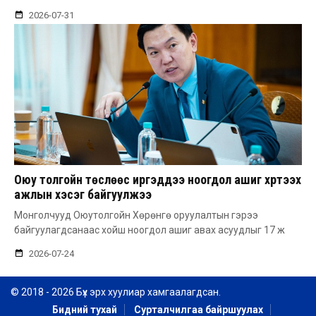
2026-07-31
Оюу толгойн төслөөс иргэддээ ноогдол ашиг хүртээх
ажлын хэсэг байгуулжээ
Монголчууд Оюутолгойн Хөрөнгө оруулалтын гэрээ
байгуулагдсанаас хойш ноогдол ашиг авах асуудлыг 17 ж
2026-07-24
© 2018 - 2026 Бүх эрх хуулиар хамгаалагдсан.
Бидний тухай
Сурталчилгаа байршуулах