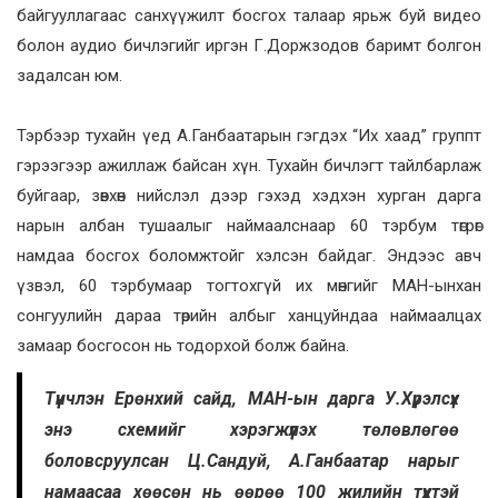
байгууллагаас санхүүжилт босгох талаар ярьж буй видео
болон аудио бичлэгийг иргэн Г.Доржзодов баримт болгон
задалсан юм.
Тэрбээр тухайн үед А.Ганбаатарын гэгдэх “Их хаад” группт
гэрээгээр ажиллаж байсан хүн. Тухайн бичлэгт тайлбарлаж
буйгаар, зөвхөн нийслэл дээр гэхэд хэдхэн хурган дарга
нарын албан тушаалыг наймаалснаар 60 тэрбум төгрөг
намдаа босгох боломжтойг хэлсэн байдаг. Эндээс авч
үзвэл, 60 тэрбумаар тогтохгүй их мөнгийг МАН-ынхан
сонгуулийн дараа төрийн албыг ханцуйндаа наймаалцах
замаар босгосон нь тодорхой болж байна.
Түүнчлэн Ерөнхий сайд, МАН-ын дарга У.Хүрэлсүх
энэ схемийг хэрэгжүүлэх төлөвлөгөө
боловсруулсан Ц.Сандуй, А.Ганбаатар нарыг
намаасаа хөөсөн нь өөрөө 100 жилийн түүхтэй