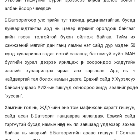
УИХ-ын гишүүний бүрэн эрхээсээ өнгөрсөн долоо хоногт
албан ёсоор чөлөөлөгдсөн.
Б.Батзоригоор улс төрийн туг тахиад, өөрсдөө намтайгаа, бусад
луйварчидтайгаа ард нь цэвэр өнгөрөхийг оролдож байгааг
өөрийн гэсэн толгойтой бүхэн ойлгож байгаа. Тийм их
хэмжээний мөнгийг дан ганц яамны нэг сайд дур мэдэн 50
хүнд хуваарилна гэдэг ёстой санаанд багтамгүй зүйл. МАН
бүлгийн хурал дээрээ ярилцаж өөр хоорондоо жидүгийн
зээлийг хуваарилцах яриаг анх гаргасан. Ард нь ч
найдвартай тал болох намын дарга, Ерөнхий сайд У.Хүрэлсүх
байсан учраас УИХ-ын гишүүд олноороо жидү зээлийг өөрсдөө
“хуссан”.
Хамгийн гол нь, ЖДҮ-ийн энэ том мафижсан хэрэгт гишүүн,
сайд асан Б.Батзориг ганцаараа яллагдаж, Ерөнхий сайд
тэргүүтэй бусад намын нөхөд нь ял завшаад үлдэхээр зэхэж
байгаа нь илэрхий. Б.Батзоригийн араас гишүүн Г.Солтан