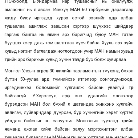
Л.Энхболд, Б.Ундармаа нар тушаасныг нь биелүүлж,
амласныг нь л авсан. Ийнхүү МАН 60 тэрбумын дараагаар
жидү буюу иргэдэд хүрэх ёстой зээлийг өндөр албан
тушаалаа ашиглаж завшсан хэргээр шүүхээс шийдвэр
гаргаж байгаа нь өнөөгийн эрх баригчид буюу МАН татан
буугдах хоёр дахь том шалтгаан үүсч байна. Хууль эрх зүйн
хувьд нэгэнт батлагдаж нотлогдсон учир МАН намын хувьд
төрийн эрх барихын хувьд хүчин төгөлдөр бус болж хувирлаа.
Монгол Улсын өнгөрсөн 30 жилийн парламентын түүхэнд бүхэл
бүтэн 50-уулаа ард түмнийхээ итгэлээр сонгогдчихоод,
иргэдийнхээ боломжийг хулгайлж байсан увайгүй төр
байгаагүй. У.Хүрэлсүх, ерөөс энэ удаагийн олонхоор
бүрэлдсэн МАН бол бүхий л шатандаа жинхэнэ хулгайч,
авлигач, луйварчдаар дүүрсэн, бүр хүчингийн хэрэг хүртэл
үйлдэж байсныг нь сануулъя. Монголын түүхэнд төрийн
яаманд ажлаа хийж байсан залуу мэргэжилтэнг албан
тушаалаа булаалдсан МАН-ын гишүүн хутгалж амь насыг нь