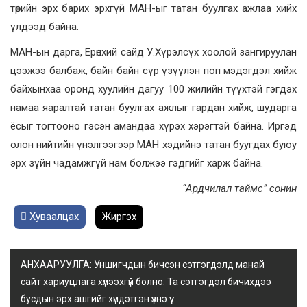
төрийн эрх барих эрхгүй МАН-ыг татан буулгах ажлаа хийх
үлдээд байна.
МАН-ын дарга, Ерөнхий сайд У.Хүрэлсүх хоолой зангируулан
цээжээ балбаж, байн байн сүр үзүүлэн поп мэдэгдэл хийж
байхынхаа оронд хуулийн дагуу 100 жилийн түүхтэй гэгдэх
намаа яаралтай татан буулгах ажлыг гардан хийж, шударга
ёсыг тогтооно гэсэн амандаа хүрэх хэрэгтэй байна. Иргэд
олон нийтийн үнэлгээгээр МАН хэдийнэ татан буугдах буюу
эрх зүйн чадамжгүй нам болжээ гэдгийг харж байна.
“Ардчилал таймс” сонин
Хуваалцах
Жиргэх
АНХААРУУЛГА: Уншигчдын бичсэн сэтгэгдэлд манай
сайт хариуцлага хүлээхгүй болно. Та сэтгэгдэл бичихдээ
бусдын эрх ашгийг хүндэтгэн үзнэ үү.