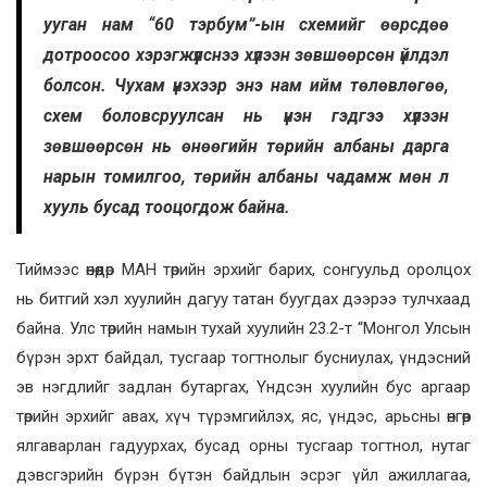
ууган нам “60 тэрбум”-ын схемийг өөрсдөө
дотроосоо хэрэгжүүлснээ хүлээн зөвшөөрсөн үйлдэл
болсон. Чухам үнэхээр энэ нам ийм төлөвлөгөө,
схем боловсруулсан нь үнэн гэдгээ хүлээн
зөвшөөрсөн нь өнөөгийн төрийн албаны дарга
нарын томилгоо, төрийн албаны чадамж мөн л
хууль бусад тооцогдож байна.
Тиймээс өнөөдөр МАН төрийн эрхийг барих, сонгуульд оролцох
нь битгий хэл хуулийн дагуу татан буугдах дээрээ тулчхаад
байна. Улс төрийн намын тухай хуулийн 23.2-т “Монгол Улсын
бүрэн эрхт байдал, тусгаар тогтнолыг бусниулах, үндэсний
эв нэгдлийг задлан бутаргах, Yндсэн хуулийн бус аргаар
төрийн эрхийг авах, хүч түрэмгийлэх, яс, үндэс, арьсны өнгөөр
ялгаварлан гадуурхах, бусад орны тусгаар тогтнол, нутаг
дэвсгэрийн бүрэн бүтэн байдлын эсрэг үйл ажиллагаа,