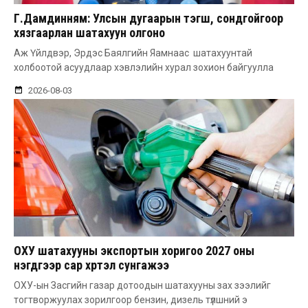
Г.Дамдинням: Улсын дугаарын тэгш, сондгойгоор
хязгаарлан шатахуун олгоно
Аж Үйлдвэр, Эрдэс Баялгийн Яамнаас шатахуунтай
холбоотой асуудлаар хэвлэлийн хурал зохион байгуулла
2026-08-03
ОХУ шатахууны экспортын хоригоо 2027 оны
нэгдүгээр сар хүртэл сунгажээ
ОХУ-ын Засгийн газар дотоодын шатахууны зах зээлийг
тогтворжуулах зорилгоор бензин, дизель түлшний э