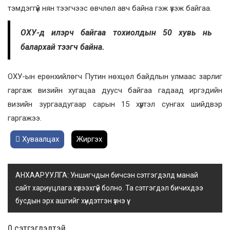
тэмдэггүй нян тээгчээс өвчлөл авч байна гэж үзэж байгаа.
ОХУ-д илэрч байгаа тохиолдын 50 хувь нь
балархай тээгч байна.
ОХУ-ын ерөнхийлөгч Путин нөхцөл байдлын улмаас зарлиг
гаргаж визийн хугацаа дуусч байгаа гадаад иргэдийн
визийн зургаадугаар сарын 15 хүртэл сунгах шийдвэр
гаргажээ.
Хуваалцах
Жиргэх
АНХААРУУЛГА: Уншигчдын бичсэн сэтгэгдэлд манай
сайт хариуцлага хүлээхгүй болно. Та сэтгэгдэл бичихдээ
бусдын эрх ашгийг хүндэтгэн үзнэ үү.
0 cэтгэгдэлтэй