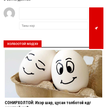
ХОЛБООТОЙ МЭДЭЭ
СОНИРХОЛТОЙ: Ихэр шар, цусан толботой өндөг