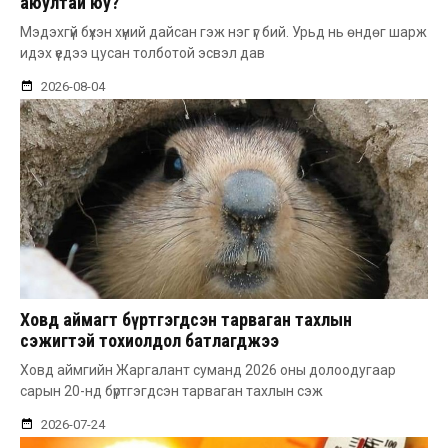
аюултай юу?
Мэдэхгүй бүхэн хүний дайсан гэж нэг үг бий. Урьд нь өндөг шарж
идэх үедээ цусан толботой эсвэл дав
2026-08-04
Ховд аймагт бүртгэгдсэн тарваган тахлын
сэжигтэй тохиолдол батлагджээ
Ховд аймгийн Жаргалант суманд 2026 оны долоодугаар
сарын 20-нд бүртгэгдсэн тарваган тахлын сэж
2026-07-24