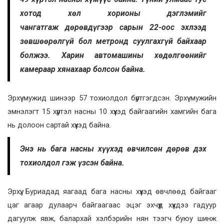
хотод хөл хорионы дэглэмийг
чангатгаж дөрөвдүгээр сарын 22-оос эхлээд
зөвшөөрөлгүй бол метронд суулгахгүй байхаар
болжээ. Харин автомашины хөдөлгөөнийг
камераар хянахаар болсон байна.
Эрхүү мужид шинээр 57 тохиолдол бүртгэгдсэн. Эрхүү мужийн
эмнэлэгт 15 хүртэл насны 10 хүүхэд байгаагийн хамгийн бага
нь долоон сартай хүүхэд байна.
Энэ нь бага насны хүүхэд өвчилсөн дөрөв дэх
тохиолдол гэж үзсэн байна.
Эрхүү, Буриадад яагаад бага насны хүүхэд өвчлөөд байгааг
цаг агаар дулаарч байгаагаас эцэг эхчүүд хүүхдээ гадуур
дагуулж явж, балархай хэлбэрийн нян тээгч буюу шинж