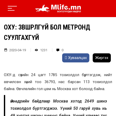
ОХУ: ЗӨВШӨӨРӨЛГҮЙ БОЛ МЕТРОНД
СУУЛГАХГҮЙ
2020-04-19
1231
0
Хуваалцах
Жиргэх
ОХУ-д сүүлийн 24 цагт 1785 тохиолдол бүртгэгдэж, нийт
өвчилсөн хүний тоо 36793, нас барсан 113 тохиолдол
байна. Өвчлөлийн гол цөм нь Москва хот болоод байна.
Өнөөдрийн байдлаар Москва хотод 2649 шинэ
тохиолдол бүртгэгджээ. Үүний 50 гаруй хувь нь
49 хүртэл насны хүмүүс байна. Үүний улмаас тус