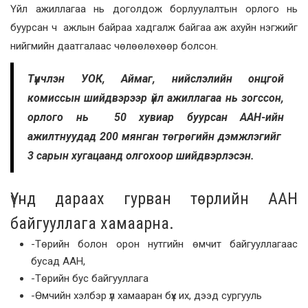
Үйл ажиллагаа нь доголдож борлуулалтын орлого нь
буурсан ч ажлын байраа хадгалж байгаа аж ахуйн нэгжийг
нийгмийн даатгалаас чөлөөлөхөөр болсон.
Түүнчлэн УОК, Аймаг, нийслэлийн онцгой
комиссын шийдвэрээр үйл ажиллагаа нь зогссон,
орлого нь 50 хувиар буурсан ААН-ийн
ажилтнуудад 200 мянган төгрөгийн дэмжлэгийг
3 сарын хугацаанд олгохоор шийдвэрлэсэн.
Үүнд дараах гурван төрлийн ААН
байгууллага хамаарна.
-Төрийн болон орон нутгийн өмчит байгууллагаас
бусад ААН,
-Төрийн бус байгууллага
-Өмчийн хэлбэр үл хамааран бүх их, дээд сургууль