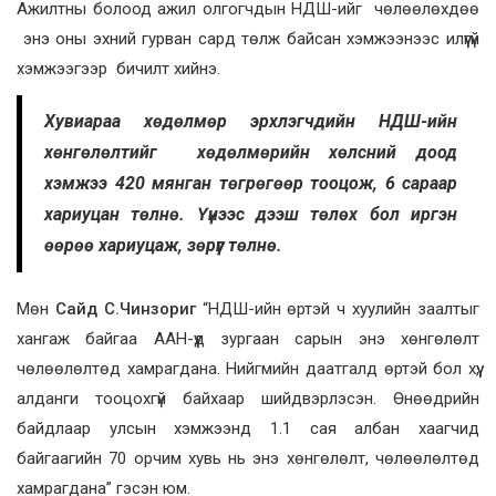
Ажилтны болоод ажил олгогчдын НДШ-ийг чөлөөлөхдөө
энэ оны эхний гурван сард төлж байсан хэмжээнээс илүүгүй
хэмжээгээр бичилт хийнэ.
Хувиараа хөдөлмөр эрхлэгчдийн НДШ-ийн
хөнгөлөлтийг хөдөлмөрийн хөлсний доод
хэмжээ 420 мянган төгрөгөөр тооцож, 6 сараар
хариуцан төлнө. Үүнээс дээш төлөх бол иргэн
өөрөө хариуцаж, зөрүүг төлнө.
Мөн
Сайд С.Чинзориг
“НДШ-ийн өртэй ч хуулийн заалтыг
хангаж байгаа ААН-үүд зургаан сарын энэ хөнгөлөлт
чөлөөлөлтөд хамрагдана. Нийгмийн даатгалд өртэй бол хүү,
алданги тооцохгүй байхаар шийдвэрлэсэн. Өнөөдрийн
байдлаар улсын хэмжээнд 1.1 сая албан хаагчид
байгаагийн 70 орчим хувь нь энэ хөнгөлөлт, чөлөөлөлтөд
хамрагдана” гэсэн юм.