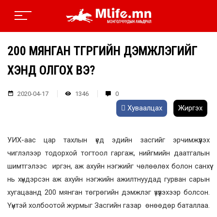
200 МЯНГАН ТӨГРӨГИЙН ДЭМЖЛЭГИЙГ
ХЭНД ОЛГОХ ВЭ?
2020-04-17
1346
0
Хуваалцах
Жиргэх
УИХ-аас цар тахлын үед эдийн засгийг эрчимжүүлэх
чиглэлээр тодорхой тогтоол гаргаж, нийгмийн даатгалын
шимтгэлээс иргэн, аж ахуйн нэгжийг чөлөөлөх болон санхүү
нь хүндэрсэн аж ахуйн нэгжийн ажилтнуудад гурван сарын
хугацаанд 200 мянган төгрөгийн дэмжлэг үзүүлэхээр болсон.
Үүнтэй холбоотой журмыг Засгийн газар өнөөдөр баталлаа.