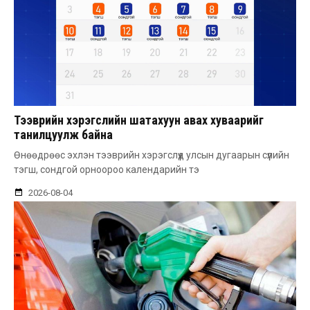
Тээврийн хэрэгслийн шатахуун авах хуваарийг
танилцуулж байна
Өнөөдрөөс эхлэн тээврийн хэрэгслүүд улсын дугаарын сүүлийн
тэгш, сондгой орноороо календарийн тэ
2026-08-04