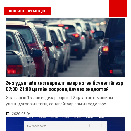
ХОЛБООТОЙ МЭДЭЭ
Энэ удаагийн хязгаарлалт ямар нэгэн бүсчлэлгүйгээр
07:00-21:00 цагийн хооронд үйлчлэх онцлогтой
Энэ сарын 15-аас есдүгээр сарын 12 хүртэл автомашины
улсын дугаарын тэгш, сондгойгоор замын хөдөлгөө
2026-08-04