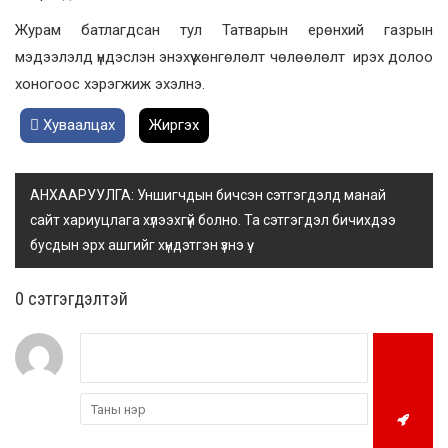
Журам батлагдсан тул Татварын ерөнхий газрын
мэдээлэлд үндэслэн энэхүү хөнгөлөлт чөлөөлөлт ирэх долоо
хоногоос хэрэгжиж эхэлнэ.
Хуваалцах
Жиргэх
АНХААРУУЛГА: Уншигчдын бичсэн сэтгэгдэлд манай
сайт хариуцлага хүлээхгүй болно. Та сэтгэгдэл бичихдээ
бусдын эрх ашгийг хүндэтгэн үзнэ үү.
0 cэтгэгдэлтэй