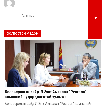
ХОЛБООТОЙ МЭДЭЭ
Боловсролын сайд Л.Энх-Амгалан “Pearson”
компанийн удирдлагатай уулзлаа
Боловсролын сайд Л.Энх-Амгалан "Pearson" компанийн