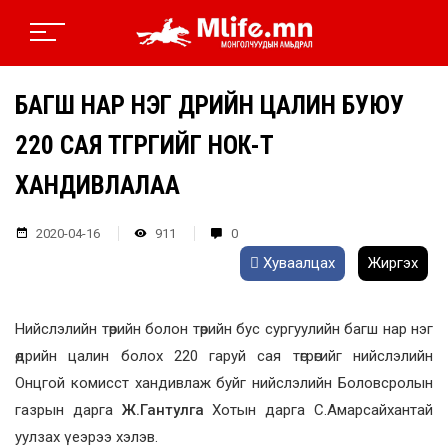
БАГШ НАР НЭГ ӨДРИЙН ЦАЛИН БУЮУ
220 САЯ ТӨГРӨГИЙГ НОК-Т
ХАНДИВЛАЛАА
2020-04-16
911
0
Хуваалцах
Жиргэх
Нийслэлийн төрийн болон төрийн бус сургуулийн багш нар нэг
өдрийн цалин болох 220 гаруй сая төгрөгийг нийслэлийн
Онцгой комисст хандивлаж буйг нийслэлийн Боловсролын
газрын дарга
Ж.Гантулга
Хотын дарга С.Амарсайхантай
уулзах үеэрээ хэлэв.