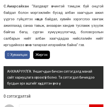
С.Амарсайхан
“Халдварт өвчинтэй тэмцэж буй онцгой
байдал болон мэргэжлийн бусад албан хаагчдын ажил
үүргээ гүйцэтгэх нөхцөл байдал, хувийн хэрэгслээ хангаж
ажиллахад санаа тавьж, анхааран хандив тусламж үзүүлж
байгаа багш, сурган хүмүүжүүлэгчид, боловсролын
салбарын нийт албан хаагчдадаа нийслэлийн нийт
иргэдийнхээ өмнөөс талархал илэрхийлж байна” гэв.
Хуваалцах
Жиргэх
АНХААРУУЛГА: Уншигчдын бичсэн сэтгэгдэлд манай
сайт хариуцлага хүлээхгүй болно. Та сэтгэгдэл бичихдээ
бусдын эрх ашгийг хүндэтгэн үзнэ үү.
0 cэтгэгдэлтэй