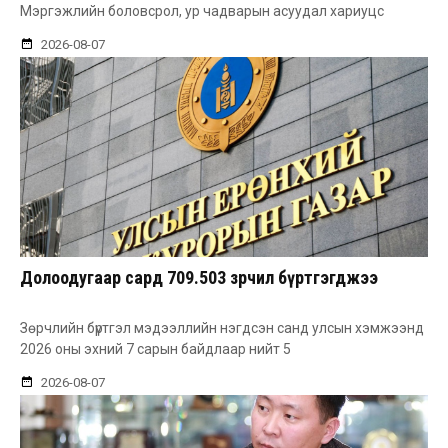
Мэргэжлийн боловсрол, ур чадварын асуудал хариуцс
2026-08-07
Долоодугаар сард 709.503 зөрчил бүртгэгджээ
Зөрчлийн бүртгэл мэдээллийн нэгдсэн санд улсын хэмжээнд
2026 оны эхний 7 сарын байдлаар нийт 5
2026-08-07