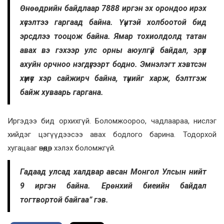
Өнөөдрийн байдлаар 7888 иргэн эх орондоо ирэх
хүсэлтээ гаргаад байна. Үүнтэй холбоотой бид
эрсдлээ тооцож байна. Ямар тохиолдолд татан
авах вэ гэхээр улс орны аюулгүй байдал, эрүүл
ахуйн орчноо нэгдүгээрт бодно. Эмнэлэгт хэвтсэн
хүмүүс хэр сайжирч байна, түүнийг харж, бэлтгэж
байж хуваарь гаргана.
Иргэдээ бид орхихгүй. Боломжоороо, чадлаараа, нислэг
хийдэг цэгүүдээсээ авах бодлого барина. Тодорхой
хугацааг өнөөдөр хэлэх боломжгүй.
Гадаад улсад халдвар авсан Монгол Улсын нийт
9 иргэн байна. Ерөнхий биеийн байдал
тогтвортой байгаа” гэв.