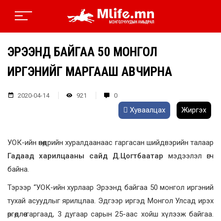
ЭРЭЭНД БАЙГАА 50 МОНГОЛ
ИРГЭНИЙГ МАРГААШ АВЧИРНА
2020-04-14
921
0
Хуваалцах
Жиргэх
УОК-ийн өнөөдрийн хуралдаанаас гаргасан шийдвэрийн талаар
Гадаад харилцааны сайд Д.Цогтбаатар
мэдээлэл өгч
байна.
Тэрээр “УОК-ийн хурлаар Эрээнд байгаа 50 монгол иргэний
тухай асуудлыг ярилцлаа. Эдгээр иргэд Монгол Улсад ирэх
өргөдлөө гаргаад, 3 дугаар сарын 25-аас хойш хүлээж байгаа.