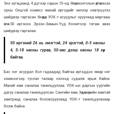
Энэ хугацаанд 4 дүгээр сарын 10-нд Өвөрмонголын өөртөө засах
орны Онцгой комисс манай иргэдийг хилээр нэвтрүүлэх
шийдвэр гаргасан. Өнөөдөр УОК-т асуудлыг оруулаад маргааш
өглөө 50 иргэнээ Эрээн-Замын-Үүд боомтоор татаж авах
шийдвэр гаргалаа.
50 иргэний 26 нь эмэгтэй, 24 эрэгтэй, 0-5 насны
4, 5-18 насны гурав, 50-аас дээш насны 18 хүн
байгаа.
Бас нэг асуудал бол гадаадад байгаа иргэддээ ямар нэг
хэмжээгээр туслах талаар нэлээд судалж ярьж байна.
Манай яам саналаа танилцууллаа. УОК-ын даргын үүргийн
дагуу саналаа танилцуулсан. Сангийн яам, Хөдөлмөрийн яамтай
хамтраад саналаа боловсруулаад УОК-т танилцуулахаар
болж байна.