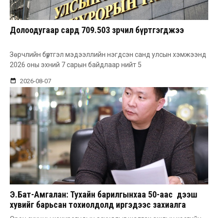
Долоодугаар сард 709.503 зөрчил бүртгэгджээ
Зөрчлийн бүртгэл мэдээллийн нэгдсэн санд улсын хэмжээнд
2026 оны эхний 7 сарын байдлаар нийт 5
2026-08-07
Э.Бат-Амгалан: Тухайн барилгынхаа 50-аас дээш
хувийг барьсан тохиолдолд иргэдээс захиалга
авдаг болгоно