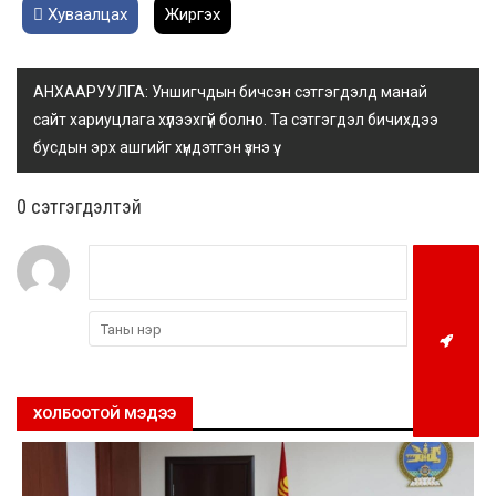
Хуваалцах
Жиргэх
АНХААРУУЛГА: Уншигчдын бичсэн сэтгэгдэлд манай
сайт хариуцлага хүлээхгүй болно. Та сэтгэгдэл бичихдээ
бусдын эрх ашгийг хүндэтгэн үзнэ үү.
0 cэтгэгдэлтэй
ХОЛБООТОЙ МЭДЭЭ