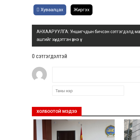
Хуваалцах
Жиргэх
АНХААРУУЛГА: Уншигчдын бичсэн сэтгэгдэлд манай
ашгийг хүндэтгэн үзнэ үү.
0 cэтгэгдэлтэй
ХОЛБООТОЙ МЭДЭЭ