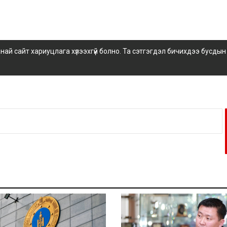
 сайт хариуцлага хүлээхгүй болно. Та сэтгэгдэл бичихдээ бусдын