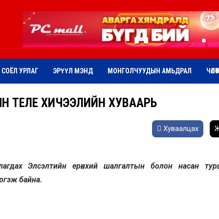
СОЁЛ УРЛАГ
ЭРҮҮЛ МЭНД
МОНГОЛЧУУДЫН АМЬДРАЛ
ЧӨЛӨ
ЫН ТЕЛЕ ХИЧЭЭЛИЙН ХУВААРЬ
Хуваалцах
Ж
агдах Элсэлтийн ерөнхий шалгалтын болон насан тур
ргэж байна.