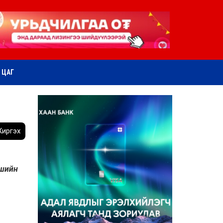
ӨТ ЦАГ
иргэх
шийн