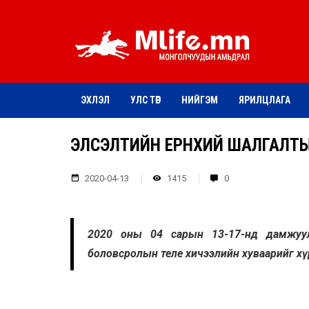
ЭХЛЭЛ
УЛС ТӨР
НИЙГЭМ
ЯРИЛЦЛАГА
ЭЛСЭЛТИЙН ЕРӨНХИЙ ШАЛГАЛТ
2020-04-13
1415
0
2020 оны 04 сарын 13-17-нд дамжуул
боловсролын теле хичээлийн хуваарийг хү