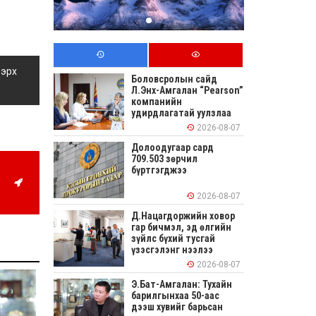
 эрх
Боловсролын сайд
Л.Энх-Амгалан “Pearson”
компанийн
удирдлагатай уулзлаа
2026-08-07
Долоодугаар сард
709.503 зөрчил
бүртгэгджээ
2026-08-07
Д.Нацагдоржийн ховор
гар бичмэл, эд өлгийн
зүйлс бүхий тусгай
үзэсгэлэнг нээлээ
2026-08-07
Э.Бат-Амгалан: Тухайн
барилгынхаа 50-аас
дээш хувийг барьсан