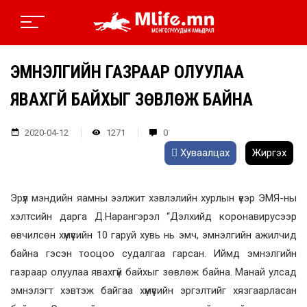
ЭМНЭЛГИЙН ГАЗРААР ОЛУУЛАА
ЯВАХГҮЙ БАЙХЫГ ЗӨВЛӨЖ БАЙНА
2020-04-12
1271
0
Хуваалцах
Жиргэх
Эрүүл мэндийн яамны ээлжит хэвлэлийн хурлын үеэр ЭМЯ-ны
хэлтсийн дарга Д.Нарангэрэл “Дэлхийд коронавирусээр
өвчилсөн хүмүүсийн 10 гаруй хувь нь эмч, эмнэлгийн ажилчид
байна гэсэн тооцоо судалгаа гарсан. Иймд эмнэлгийн
газраар олуулаа явахгүй байхыг зөвлөж байна. Манай улсад
эмнэлэгт хэвтэж байгаа хүмүүсийн эргэлтийг хязгаарласан