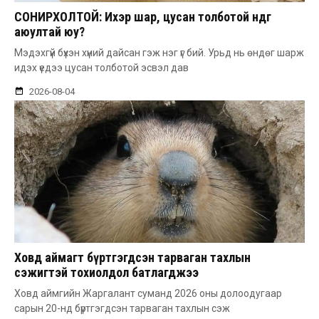
СОНИРХОЛТОЙ: Ихэр шар, цусан толботой өндөг
аюултай юу?
Мэдэхгүй бүхэн хүний дайсан гэж нэг үг бий. Урьд нь өндөг шарж
идэх үедээ цусан толботой эсвэл дав
2026-08-04
Ховд аймагт бүртгэгдсэн тарваган тахлын
сэжигтэй тохиолдол батлагджээ
Ховд аймгийн Жаргалант суманд 2026 оны долоодугаар
сарын 20-нд бүртгэгдсэн тарваган тахлын сэж