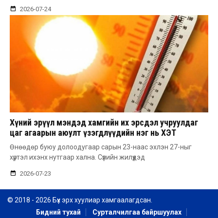
2026-07-24
Хүний эрүүл мэндэд хамгийн их эрсдэл учруулдаг
цаг агаарын аюулт үзэгдлүүдийн нэг нь ХЭТ
ХАЛУУН
Өнөөдөр буюу долоодугаар сарын 23-наас эхлэн 27-ныг
хүртэл ихэнх нутгаар хална. Сүүлийн жилүүдэд
2026-07-23
© 2018 - 2026 Бүх эрх хуулиар хамгаалагдсан.
Бидний тухай
Сурталчилгаа байршуулах