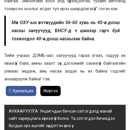
байгаа. Эмнэлгийн хоол унд хүрэлцээтэй, тухайн өвчтөнд
тохирсон хоолыг өгдөг тул ирэх шаардлагагүй” гэсэн юм.
Мөн ОХУ-ын өвчтөнүүдийн 56-60 хувь нь 40-өөс доош
насны залуучууд, БНСУ-д ч шинээр гарч буй
тохиолдол 40-өөс доош насныхан байна.
Тийм учраас ДЭМБ-аас залуучууд гараа угаах, гадуур их
явахгүй байх, амны хаалт зүүх дэглэмийг сахихгүй байгаагийн
улмаас өвдөж, амь насаа алдах нь их байна гэдгийг
анхааруулж байна” гэв.
Хуваалцах
Жиргэх
АНХААРУУЛГА: Уншигчдын бичсэн сэтгэгдэлд манай
сайт хариуцлага хүлээхгүй болно. Та сэтгэгдэл бичихдээ
бусдын эрх ашгийг хүндэтгэн үзнэ үү.