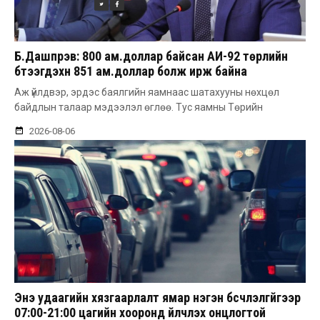
Б.Дашпүрэв: 800 ам.доллар байсан АИ-92 төрлийн
бүтээгдэхүүн 851 ам.доллар болж ирж байна
Аж үйлдвэр, эрдэс баялгийн яамнаас шатахууны нөхцөл
байдлын талаар мэдээлэл өглөө. Тус яамны Төрийн
2026-08-06
Энэ удаагийн хязгаарлалт ямар нэгэн бүсчлэлгүйгээр
07:00-21:00 цагийн хооронд үйлчлэх онцлогтой