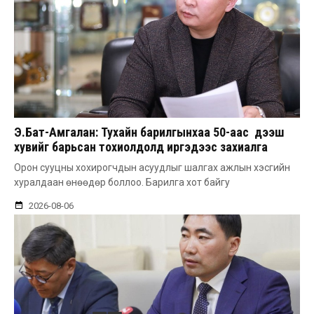
Э.Бат-Амгалан: Тухайн барилгынхаа 50-аас дээш
хувийг барьсан тохиолдолд иргэдээс захиалга
авдаг болгоно
Орон сууцны хохирогчдын асуудлыг шалгах ажлын хэсгийн
хуралдаан өнөөдөр боллоо. Барилга хот байгу
2026-08-06