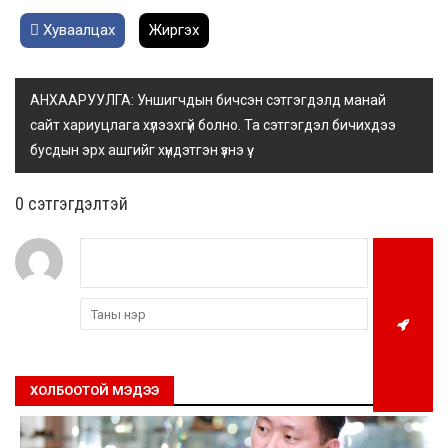
Хуваалцах
Жиргэх
АНХААРУУЛГА: Уншигчдын бичсэн сэтгэгдэлд манай
сайт хариуцлага хүлээхгүй болно. Та сэтгэгдэл бичихдээ
бусдын эрх ашгийг хүндэтгэн үзнэ үү.
0 cэтгэгдэлтэй
ХОЛБООТОЙ МЭДЭЭ