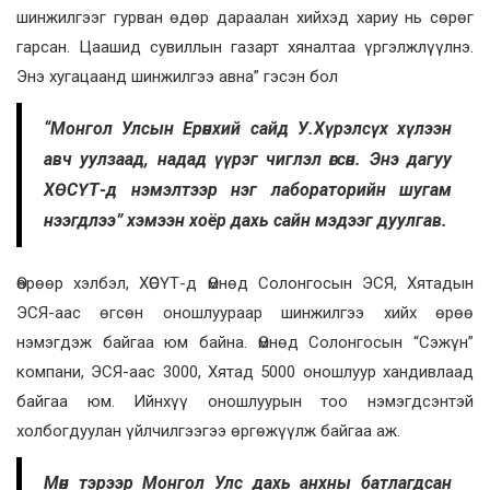
шинжилгээг гурван өдөр дараалан хийхэд хариу нь сөрөг
гарсан. Цаашид сувиллын газарт хяналтаа үргэлжлүүлнэ.
Энэ хугацаанд шинжилгээ авна” гэсэн бол
“Монгол Улсын Ерөнхий сайд У.Хүрэлсүх хүлээн
авч уулзаад, надад үүрэг чиглэл өгсөн. Энэ дагуу
ХӨСҮТ-д нэмэлтээр нэг лабораторийн шугам
нээгдлээ” хэмээн хоёр дахь сайн мэдээг дуулгав.
Өөрөөр хэлбэл, ХӨСҮТ-д Өмнөд Солонгосын ЭСЯ, Хятадын
ЭСЯ-аас өгсөн оношлуураар шинжилгээ хийх өрөө
нэмэгдэж байгаа юм байна. Өмнөд Солонгосын “Сэжүн”
компани, ЭСЯ-аас 3000, Хятад 5000 оношлуур хандивлаад
байгаа юм. Ийнхүү оношлуурын тоо нэмэгдсэнтэй
холбогдуулан үйлчилгээгээ өргөжүүлж байгаа аж.
Мөн тэрээр Монгол Улс дахь анхны батлагдсан