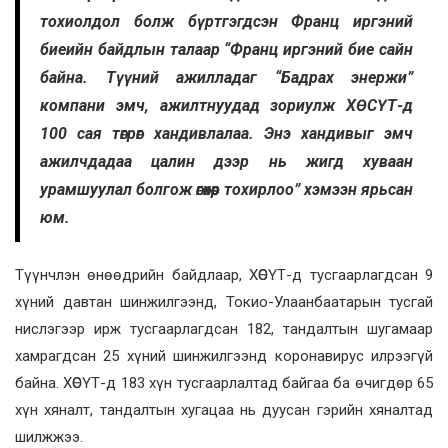
тохиолдол болж бүртгэгдсэн Франц иргэний
биеийн байдлын талаар “Франц иргэний бие сайн
байна. Түүний ажилладаг “Бадрах энержи”
компани эмч, ажилтнуудад зориулж ХӨСҮТ-д
100 сая төгрөг хандивлалаа. Энэ хандивыг эмч
ажилчдадаа цалин дээр нь жигд хуваан
урамшуулал болгож өгөхөөр тохирлоо” хэмээн ярьсан
юм.
Түүнчлэн өнөөдрийн байдлаар, ХӨСҮТ-д тусгаарлагдсан 9
хүний давтан шинжилгээнд, Токио-Улаанбаатарын тусгай
нислэгээр ирж тусгаарлагдсан 182, тандалтын шугамаар
хамрагдсан 25 хүний шинжилгээнд коронавирус илрээгүй
байна. ХӨСҮТ-д 183 хүн тусгаарлалтад байгаа ба өчигдөр 65
хүн хяналт, тандалтын хугацаа нь дуусан гэрийн хяналтад
шилжжээ.