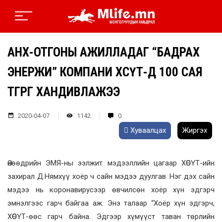
АНХ-ОТГОНЫ АЖИЛЛАДАГ “БАДРАХ
ЭНЕРЖИ” КОМПАНИ ХӨСҮТ-Д 100 САЯ
ТӨГРӨГ ХАНДИВЛАЖЭЭ
2020-04-07
1142
0
Хуваалцах
Жиргэх
Өнөөдрийн ЭМЯ-ны ээлжит мэдээллийн цагаар ХӨСҮТ-ийн
захирал Д.Нямхүү хоёр ч сайн мэдээ дуулгав. Нэг дэх сайн
мэдээ нь коронавирусээр өвчилсөн хоёр хүн эдгэрч
эмнэлгээс гарч байгаа аж. Энэ талаар “Хоёр хүн эдгэрч,
ХӨСҮТ-өөс гарч байна. Эдгээр хүмүүст таван төрлийн