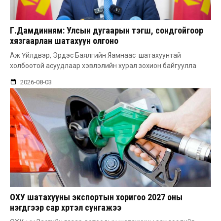
Г.Дамдинням: Улсын дугаарын тэгш, сондгойгоор
хязгаарлан шатахуун олгоно
Аж Үйлдвэр, Эрдэс Баялгийн Яамнаас шатахуунтай
холбоотой асуудлаар хэвлэлийн хурал зохион байгуулла
2026-08-03
ОХУ шатахууны экспортын хоригоо 2027 оны
нэгдүгээр сар хүртэл сунгажээ