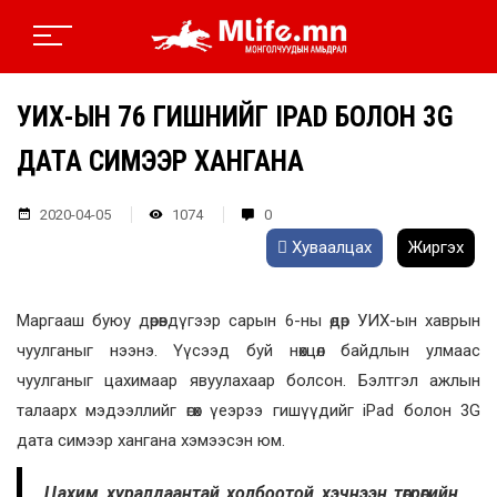
УИХ-ЫН 76 ГИШҮҮНИЙГ IPAD БОЛОН 3G
ДАТА СИМЭЭР ХАНГАНА
2020-04-05
1074
0
Хуваалцах
Жиргэх
Маргааш буюу дөрөвдүгээр сарын 6-ны өдөр УИХ-ын хаврын
чуулганыг нээнэ. Үүсээд буй нөхцөл байдлын улмаас
чуулганыг цахимаар явуулахаар болсон. Бэлтгэл ажлын
талаарх мэдээллийг өгөх үеэрээ гишүүдийг iPad болон 3G
дата симээр хангана хэмээсэн юм.
Цахим хуралдаантай холбоотой хэчнээн төгрөгийн