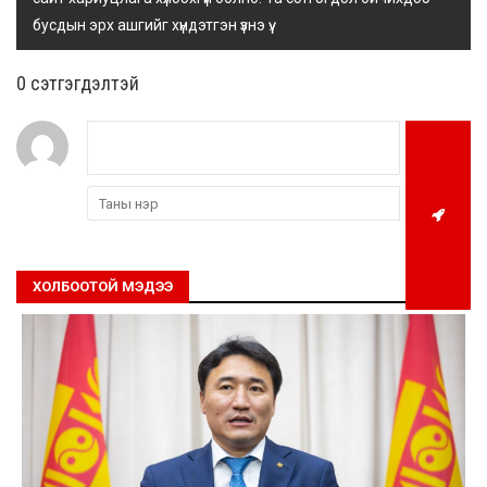
бусдын эрх ашгийг хүндэтгэн үзнэ үү.
0 cэтгэгдэлтэй
ХОЛБООТОЙ МЭДЭЭ