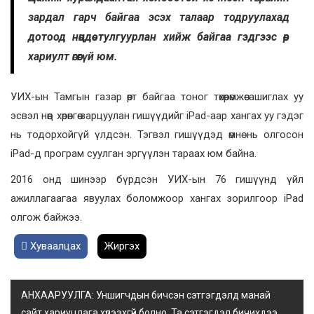
зардал гарч байгаа эсэх талаар тодруулахад
дотоод нөөцдөө тулгуурлан хийж байгаа гэдгээс өөр
хариулт өгөөгүй юм.
УИХ-ын Тамгын газар өөрт байгаа тоног төхөөрөмжөө ашиглах уу
эсвэл нөөц хөрөнгөө зарцуулан гишүүдийг iPad-аар хангах уу гэдэг
нь тодорхойгүй үлдсэн. Тэгвэл гишүүдэд өмнө нь олгосон
iPad-д програм суулган эргүүлэн тараах юм байна.
2016 онд шинээр бүрдсэн УИХ-ын 76 гишүүнд үйл
ажиллагаагаа явуулах боломжоор хангах зорилгоор iPad
олгож байжээ.
Хуваалцах
Жиргэх
АНХААРУУЛГА: Уншигчдын бичсэн сэтгэгдэлд манай
сайт хариуцлага хүлээхгүй болно. Та сэтгэгдэл бичихдээ