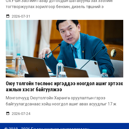
ОХУ-ын Засгийн газар дотоодын шатахууны зах зээлийг
тогтворжуулах зорилгоор бензин, дизель түлшний э
2026-07-31
Оюу толгойн төслөөс иргэддээ ноогдол ашиг хүртээх
ажлын хэсэг байгуулжээ
Монголчууд Оюутолгойн Хөрөнгө оруулалтын гэрээ
байгуулагдсанаас хойш ноогдол ашиг авах асуудлыг 17 ж
2026-07-24