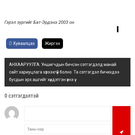
Гэрэл зургийг Бат-Эрдэнэ 2003 он
Хуваалцах
Жиргэх
АНХААРУУЛГА: Уншигчдын бичсэн сэтгэгдэлд манай
сайт хариуцлага хүлээхгүй болно. Та сэтгэгдэл бичихдээ
бусдын эрх ашгийг хүндэтгэн үзнэ үү.
0 cэтгэгдэлтэй