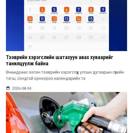
Тээврийн хэрэгслийн шатахуун авах хуваарийг
танилцуулж байна
Өнөөдрөөс эхлэн тээврийн хэрэгслүүд улсын дугаарын сүүлийн
тэгш, сондгой орноороо календарийн тэ
2026-08-04