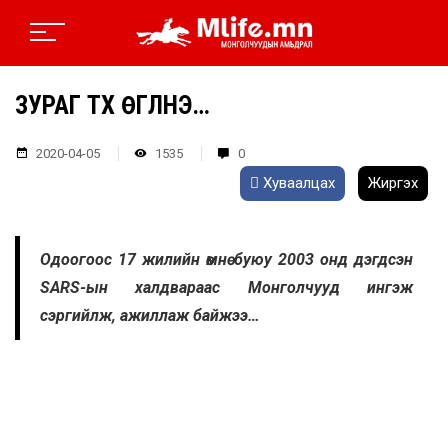
ЗУРАГ ТҮҮХ ӨГҮҮЛНЭ…
2020-04-05
1535
0
Хуваалцах
Жиргэх
Одоогоос 17 жилийн өмнө буюу 2003 онд дэгдсэн
SARS-ын халдвараас Монголчууд ингэж
сэргийлж, ажиллаж байжээ…