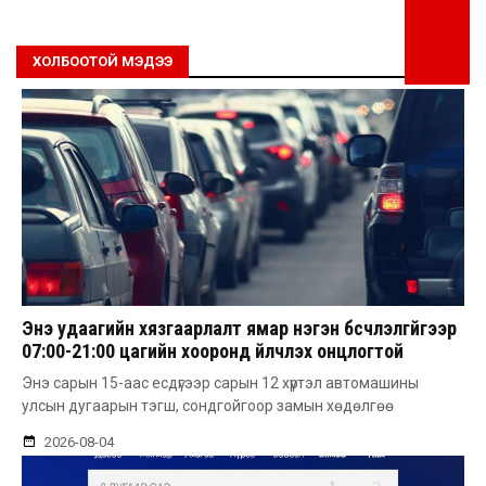
ХОЛБООТОЙ МЭДЭЭ
Энэ удаагийн хязгаарлалт ямар нэгэн бүсчлэлгүйгээр
07:00-21:00 цагийн хооронд үйлчлэх онцлогтой
Энэ сарын 15-аас есдүгээр сарын 12 хүртэл автомашины
улсын дугаарын тэгш, сондгойгоор замын хөдөлгөө
2026-08-04