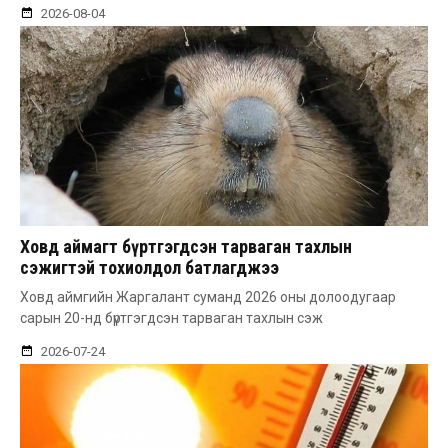
2026-08-04
Ховд аймагт бүртгэгдсэн тарваган тахлын
сэжигтэй тохиолдол батлагджээ
Ховд аймгийн Жаргалант суманд 2026 оны долоодугаар
сарын 20-нд бүртгэгдсэн тарваган тахлын сэж
2026-07-24