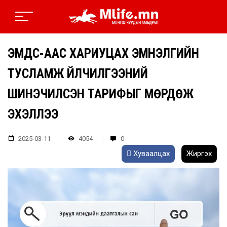
ЭМДС-ААС ХАРИУЦАХ ЭМНЭЛГИЙН
ТУСЛАМЖ ҮЙЛЧИЛГЭЭНИЙ
ШИНЭЧИЛСЭН ТАРИФЫГ МӨРДӨЖ
ЭХЭЛЛЭЭ
2025-03-11
4054
0
Хуваалцах
Жиргэх