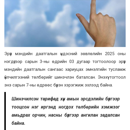
Эрүүл мэндийн даатгалын үндэсний зөвлөлийн 2025 оны
нэгдүгээр сарын 3-ны өдрийн 03 дугаар тогтоолоор эрүүл
мэндийн даатгалын сангаас хариуцах эмнэлгийн тусламж
үйлчилгээний төлбөрийг шинэчлэн баталсан. Энэхүү тогтоол
энэ сарын 7-ны өдрөөс бүрэн хэрэгжиж эхлээд байна.
Шинэчилсэн тарифад хүн амын эрсдэлийн бүлгээр
тооцсон нэг иргэнд ногдох төлбөрийн хэмжээг
амьдрах орчин, насны бүлгээр ангилан задалсан
байна.