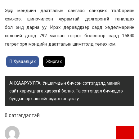
Эрүүл мэндийн даатгалын сангаас санхүүжих төлбөрийн
хэмжээ, шинэчилсэн журамтай дэлгэрэнгүй танилцах
бол
энд
дарна уу. Ирэх дөрөвдүгээр сард хөдөлмөрийн
хөлсний доод 792 мянган төгрөг болсноор сард 15840
төгрөг эрүүл мэндийн даатгалын шимтгэлд төлөх юм.
Хуваалцах
Жиргэх
АНХААРУУЛГА: Уншигчдын бичсэн сэтгэгдэлд манай
сайт хариуцлага хүлээхгүй болно. Та сэтгэгдэл бичихдээ
бусдын эрх ашгийг хүндэтгэн үзнэ үү.
0 cэтгэгдэлтэй