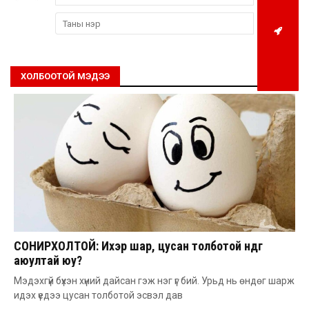
ХОЛБООТОЙ МЭДЭЭ
СОНИРХОЛТОЙ: Ихэр шар, цусан толботой өндөг
аюултай юу?
Мэдэхгүй бүхэн хүний дайсан гэж нэг үг бий. Урьд нь өндөг шарж
идэх үедээ цусан толботой эсвэл дав