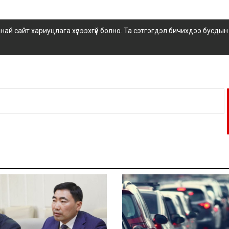
 сайт хариуцлага хүлээхгүй болно. Та сэтгэгдэл бичихдээ бусдын