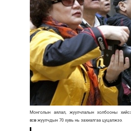
Монголын аялал, жуулчлалын холбооны хийсэн
өгсөн жуулчдын 70 хувь нь захиалгаа цуцалжээ.