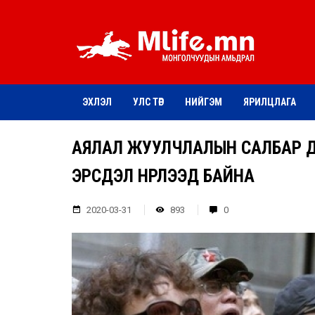
ЭХЛЭЛ
УЛС ТӨР
НИЙГЭМ
ЯРИЛЦЛАГА
АЯЛАЛ ЖУУЛЧЛАЛЫН САЛБАР ДА
ЭРСДЭЛ НҮҮРЛЭЭД БАЙНА
2020-03-31
893
0