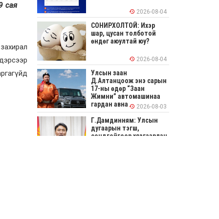
9 сая
2026-08-04
СОНИРХОЛТОЙ: Ихэр
шар, цусан толботой
өндөг аюултай юу?
 захирал
2026-08-04
ндэрсээр
Улсын заан
аргагүйд
Д.Алтанцоож энэ сарын
17-ны өдөр “Заан
Жимни” автомашинаа
гардан авна
2026-08-03
Г.Дамдинням: Улсын
дугаарын тэгш,
сондгойгоор хязгаарлан
шатахуун олгоно
2026-08-03
ОХУ шатахууны
экспортын хоригоо 2027
оны нэгдүгээр сар
хүртэл сунгажээ
2026-07-31
Шинэ бүтцээр хичээлийн