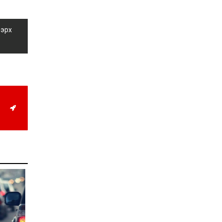
жил дөрвөн улиралтай
боллоо
 эрх
2026-07-28
Нийслэлийн хэмжээнд
өнгөрсөн долоо хоногт
гал түймрийн 35
дуудлага бүртгэгджээ
2026-07-27
Оюу толгойн төслөөс
иргэддээ ноогдол ашиг
хүртээх ажлын хэсэг
байгуулжээ
2026-07-24
Сөүлийн гудамжийг
амралтын өдрүүдэд
автомашингүй бүс
болгоно
2026-07-24
Ховд аймагт
бүртгэгдсэн тарваган
тахлын сэжигтэй
тохиолдол батлагджээ