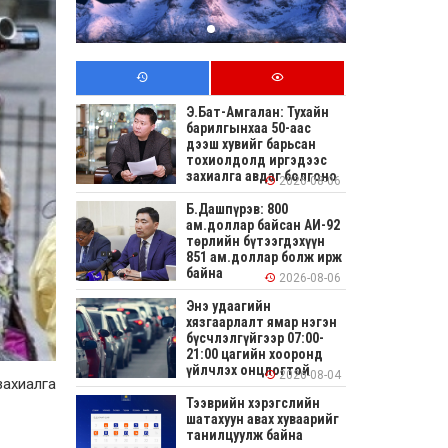
Э.Бат-Амгалан: Тухайн
барилгынхаа 50-аас
дээш хувийг барьсан
тохиолдолд иргэдээс
захиалга авдаг болгоно
2026-08-06
Б.Дашпүрэв: 800
ам.доллар байсан АИ-92
төрлийн бүтээгдэхүүн
851 ам.доллар болж ирж
байна
2026-08-06
Энэ удаагийн
хязгаарлалт ямар нэгэн
бүсчлэлгүйгээр 07:00-
21:00 цагийн хооронд
үйлчлэх онцлогтой
2026-08-04
ахиалга
Тээврийн хэрэгслийн
шатахуун авах хуваарийг
танилцуулж байна