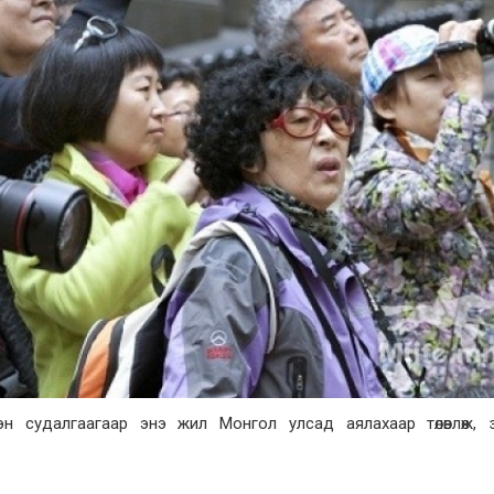
 судалгаагаар энэ жил Монгол улсад аялахаар төлөвлөж, з