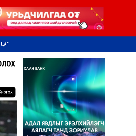
ӨТ ЦАГ
ОЛОХ
иргэх