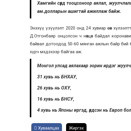
Хамгийн сүүлд тооцсоноор аялал, жуулчлал
ам.долларын ашигтай ажиллаж байж.
Энэхүү үзүүлэлт 2020 онд 24 хувиар өсөх хүлээ
Д.Отгонбаяр онцолсон ч нөхцөл байдал коронави
байвал дотоодод 50-60 мянган ажлын байр бий б
хүрч мэдэхээр байгаа аж.
Монгол улсад аялахаар зорин ирдэг жуул
31 хувь нь БНХАУ,
26 хувь нь ОХУ,
16 хувь нь БНСУ,
4 хувь нь Японы иргэд, үлдсэн нь Европ бо
Хуваалцах
Жиргэх