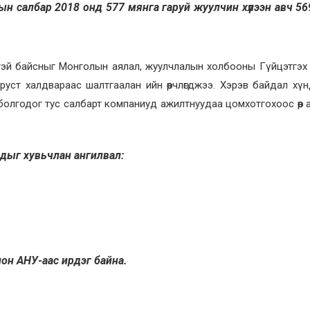
ын салбар 2018 онд 577 мянга гаруй жуулчин хүлээн авч 56
лттэй байсныг Монголын аялал, жуулчлалын холбооны Гүйцэтгэх
руст халдвараас шалтгаалан ийн өөрчлөгджээ. Хэрэв байдал хү
олгодог тус салбарт компаниуд ажилтнуудаа цомхотгохоос өөр 
чдыг хувьчлан ангилвал:
лон АНУ-аас ирдэг байна.