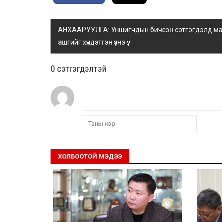
АНХААРУУЛГА: Уншигчдын бичсэн сэтгэгдэлд манай
ашгийг хүндэтгэн үзнэ үү.
0 cэтгэгдэлтэй
ХОЛБООТОЙ МЭДЭЭ