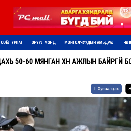
СОЁЛ УРЛАГ
ЭРҮҮЛ МЭНД
МОНГОЛЧУУДЫН АМЬДРАЛ
ЧӨЛӨ
ХЬ 50-60 МЯНГАН ХҮН АЖЛЫН БАЙРГҮЙ Б
Хуваалцах
Ж