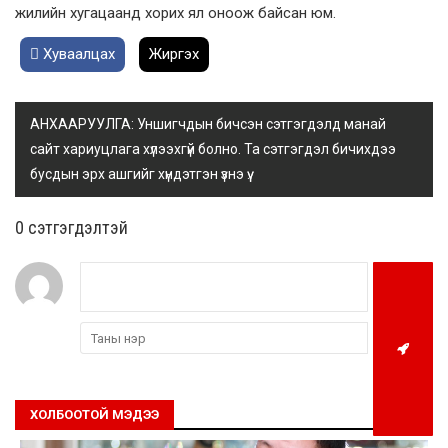
жилийн хугацаанд хорих ял оноож байсан юм.
Хуваалцах
Жиргэх
АНХААРУУЛГА: Уншигчдын бичсэн сэтгэгдэлд манай
сайт хариуцлага хүлээхгүй болно. Та сэтгэгдэл бичихдээ
бусдын эрх ашгийг хүндэтгэн үзнэ үү.
0 cэтгэгдэлтэй
ХОЛБООТОЙ МЭДЭЭ