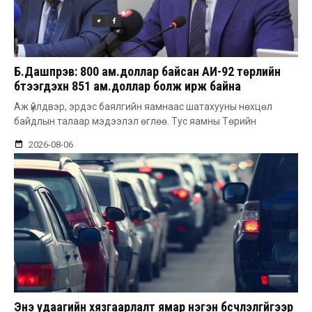
Б.Дашпүрэв: 800 ам.доллар байсан АИ-92 төрлийн
бүтээгдэхүүн 851 ам.доллар болж ирж байна
Аж үйлдвэр, эрдэс баялгийн яамнаас шатахууны нөхцөл
байдлын талаар мэдээлэл өглөө. Тус яамны Төрийн
2026-08-06
Энэ удаагийн хязгаарлалт ямар нэгэн бүсчлэлгүйгээр