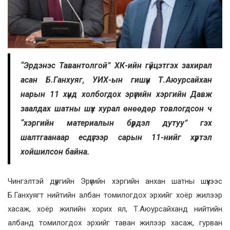
“Эрдэнэс Тавантолгой” ХК-ийн гүйцэтгэх захирал
асан Б.Ганхуяг, УИХ-ын гишүүн Т.Аюурсайхан
нарын 11 хүнд холбогдох эрүүгийн хэргийн Давж
заалдах шатны шүүх хурал өнөөдөр товлогдсон ч
“хэргийн материалын бүрдэл дутуу” гэх
шалтгаанаар есдүгээр сарын 11-нийг хүртэл
хойшилсон байна
.
Чингэлтэй дүүргийн Эрүүгийн хэргийн анхан шатны шүүхээс
Б.Ганхуягт нийтийн албан томилогдох эрхийг хоёр жилээр
хасаж, хоёр жилийн хорих ял, Т.Аюурсайханд нийтийн
албанд томилогдох эрхийг таван жилээр хасаж, гурван