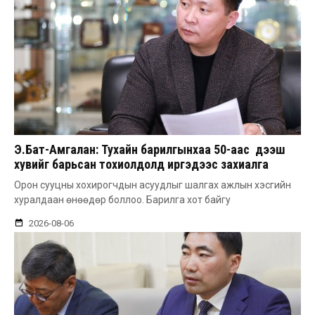
Э.Бат-Амгалан: Тухайн барилгынхаа 50-аас дээш
хувийг барьсан тохиолдолд иргэдээс захиалга
авдаг болгоно
Орон сууцны хохирогчдын асуудлыг шалгах ажлын хэсгийн
хуралдаан өнөөдөр боллоо. Барилга хот байгу
2026-08-06