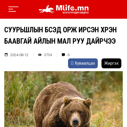
СУУРЬШЛЫН БҮСЭД ОРЖ ИРСЭН ХҮРЭН
БААВГАЙ АЙЛЫН МАЛ РУУ ДАЙРЧЭЭ
2024-08-12
3734
0
Хуваалцах
Жиргэх