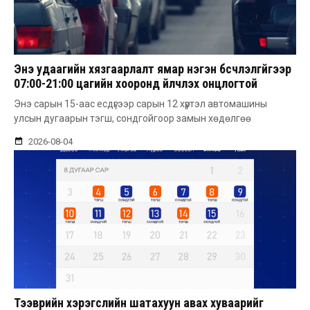
Энэ удаагийн хязгаарлалт ямар нэгэн бүсчлэлгүйгээр
07:00-21:00 цагийн хооронд үйлчлэх онцлогтой
Энэ сарын 15-аас есдүгээр сарын 12 хүртэл автомашины
улсын дугаарын тэгш, сондгойгоор замын хөдөлгөө
2026-08-04
Тээврийн хэрэгслийн шатахуун авах хуваарийг