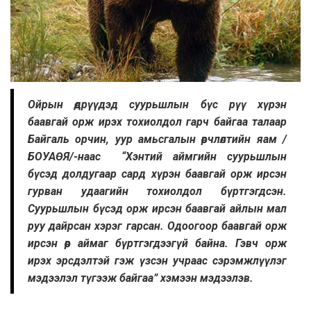
Ойрын өдрүүдэд суурьшлын бүс рүү хүрэн
баавгай орж ирэх тохиолдол гарч байгаа талаар
Байгаль орчин, уур амьсгалын өөрчлөлтийн яам /
БОУАӨЯ/-наас “Хэнтий аймгийн суурьшлын
бүсэд долдугаар сард хүрэн баавгай орж ирсэн
гурван удаагийн тохиолдол бүртгэгдсэн.
Суурьшлын бүсэд орж ирсэн баавгай айлын мал
руу дайрсан хэрэг гарсан. Одоогоор баавгай орж
ирсэн өөр аймаг бүртгэгдээгүй байна. Гэвч орж
ирэх эрсдэлтэй гэж үзсэн учраас сэрэмжлүүлэг
мэдээлэл түгээж байгаа” хэмээн мэдээлэв.