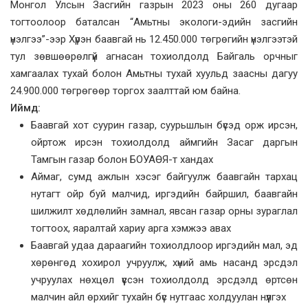
Монгол Улсын Засгийн газрын 2023 оны 260 дугаар
тогтоолоор баталсан “Амьтны экологи-эдийн засгийн
үнэлгээ”-ээр Хүрэн баавгай нь 12.450.000 төгрөгийн үнэлгээтэй
тул зөвшөөрөлгүй агнасан тохиолдолд Байгаль орчныг
хамгаалах тухай болон Амьтны тухай хуульд заасны дагуу
24.900.000 төгрөгөөр торгох заалттай юм байна.
Иймд:
Баавгай хот суурин газар, суурьшлын бүсэд орж ирсэн,
ойртож ирсэн тохиолдолд аймгийн Засаг даргын
Тамгын газар болон БОУАӨЯ-т хандах
Аймаг, сумд ажлын хэсэг байгуулж баавгайн тархац
нутагт ойр буй малчид, иргэдийн байршил, баавгайн
шилжилт хөдлөлийн замнал, явсан газар орны зураглал
тогтоох, яаралтай хариу арга хэмжээ авах
Баавгай удаа дараагийн тохиолдлоор иргэдийн мал, эд
хөрөнгөд хохирол учруулж, хүний амь насанд эрсдэл
учруулах нөхцөл үүссэн тохиолдолд эрсдэлд өртсөн
малчин айл өрхийг тухайн бүс нутгаас холдуулан нүүлгэх