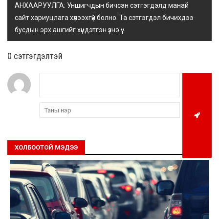
АНХААРУУЛГА: Уншигчдын бичсэн сэтгэгдэлд манай
сайт хариуцлага хүлээхгүй болно. Та сэтгэгдэл бичихдээ
бусдын эрх ашгийг хүндэтгэн үзнэ үү.
0 cэтгэгдэлтэй
ХОЛБООТОЙ МЭДЭЭ