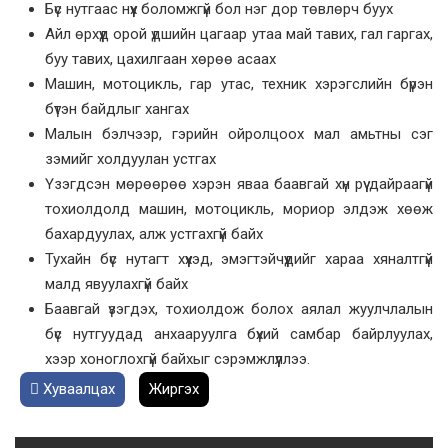
Бүс нутгаас нүүх боломжгүй бол нэг дор төвлөрч буух
Айл өрхүүд орой үдшийн цагаар утаа май тавих, гал гаргах,
буу тавих, цахилгаан хөрөө асаах
Машин, мотоцикль, гар утас, техник хэрэгслийн бүрэн
бүтэн байдлыг хангах
Малын бэлчээр, гэрийн ойролцоох мал амьтны сэг
зэмийг холдуулан устгах
Үзэгдсэн мөрөөрөө хэрэн яваа баавгай хүн рүү дайраагүй
тохиолдолд машин, мотоцикль, мориор элдэж хөөж
бахардуулах, алж устгахгүй байх
Тухайн бүс нутагт хүүхэд, эмэгтэйчүүдийг хараа хяналтгүй
малд явуулахгүй байх
Баавгай үзэгдэх, тохиолдож болох аялал жуулчлалын
бүс нутгуудад анхааруулга бүхий самбар байрлуулах,
хээр хоноглохгүй байхыг сэрэмжлүүллээ.
Хуваалцах
Жиргэх