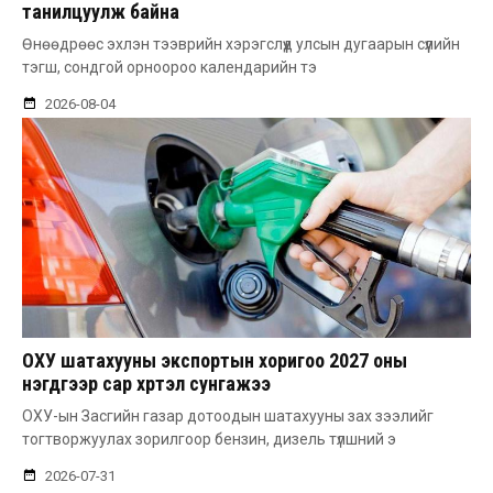
танилцуулж байна
Өнөөдрөөс эхлэн тээврийн хэрэгслүүд улсын дугаарын сүүлийн
тэгш, сондгой орноороо календарийн тэ
2026-08-04
ОХУ шатахууны экспортын хоригоо 2027 оны
нэгдүгээр сар хүртэл сунгажээ
ОХУ-ын Засгийн газар дотоодын шатахууны зах зээлийг
тогтворжуулах зорилгоор бензин, дизель түлшний э
2026-07-31