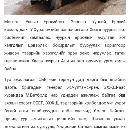
Монгол Улсын Ерөнхийлөгч, Зэвсэгт хүчний Ерөнхий
командлагч У.Хүрэлсүхийн санаачилгаар Хөвсгөл нуурын эко
системийг хамгаалах, нуурын ёроолын аюултай хог
хаягдлыг цэвэрлэх, бохирдлыг бууруулах зорилгоор
живсэн тээврийн хэрэгслийг эрэн хайх, илрүүлэх, татан
гаргах ажил Хөвсгөл нуурын Агьтын хил орчимд үргэлжилж
байна.
Тус ажиллагааг ОБЕГ-ын тэргүүн дэд дарга бөгөөд штабын
дарга, бригадын генерал Ж.Чүлтэмсүрэн, ЗХЖШ-аас
хурандаа М.Батболд нар удирдан ажиллаж байгаа бөгөөд
ажлын хэсэгт ОБЕГ, ЗХЖШ, тэдгээрийн холбогдох чиг үүрэг
бүхий анги, салбаруудын алба хаагчид болон Байгаль
орчин, уур амьсгалын өөрчлөлтийн яам, Шинжлэх ухаан,
технологийн их сургууль, Үндэсний батлан хамгаалахын их