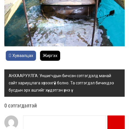
Хуваалцах
Жиргэх
АНХААРУУЛГА: Уншигчдын бичсэн сэтгэгдэлд манай
сайт хариуцлага хүлээхгүй болно. Та сэтгэгдэл бичихдээ
бусдын эрх ашгийг хүндэтгэн үзнэ үү.
0 cэтгэгдэлтэй