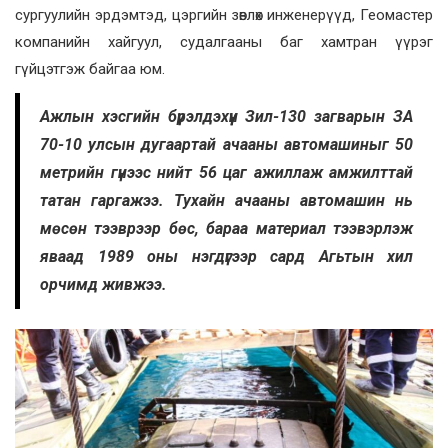
сургуулийн эрдэмтэд, цэргийн зөвлөх инженерүүд, Геомастер
компанийн хайгуул, судалгааны баг хамтран үүрэг
гүйцэтгэж байгаа юм.
Ажлын хэсгийн бүрэлдэхүүн З
ил-130 загварын ЗА
70-10 улсын дугаартай ачааны автомашиныг 50
метрийн гүнээс нийт 56 цаг ажиллаж амжилттай
татан гаргажээ.
Тухайн ачааны автомашин нь
мөсөн тээврээр бөс, бараа материал тээвэрлэж
яваад 1989 оны нэгдүгээр сард Агьтын хил
орчимд живжээ.