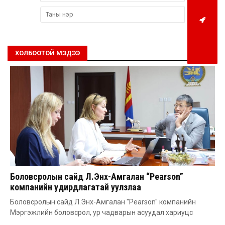
ХОЛБООТОЙ МЭДЭЭ
Боловсролын сайд Л.Энх-Амгалан “Pearson”
компанийн удирдлагатай уулзлаа
Боловсролын сайд Л.Энх-Амгалан "Pearson" компанийн
Мэргэжлийн боловсрол, ур чадварын асуудал хариуцс