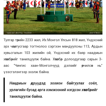
Тулгар төрийн 2233 жил, Их Монгол Улсын 818 жил, Үндэсний
эрх чөлөө, тусгаар тогтнолоо сэргээн мандуулсны 113, Ардын
хувьсгалын 103 жилийн ой, Үндэсний их баяр наадмын
хөтөлбөрийг танилцуулж байна.
Хөтөлбөр долоодугаар сарын 3-
аас “Чингис хаан-Монголчууд дэлхийг өөрчилсөн нь”
үзэсгэлэнгээр эхэлж байна.
Наадмын өдрүүдэд зохион байгуулах соёл,
урлагийн бусад арга хэмжээний нэгдсэн хөтөлбөрийг
танилцуулж байна.