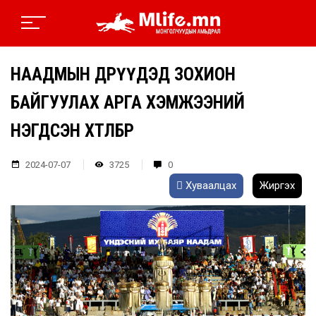
НААДМЫН ӨДРҮҮДЭД ЗОХИОН
БАЙГУУЛАХ АРГА ХЭМЖЭЭНИЙ
НЭГДСЭН ХӨТӨЛБӨР
2024-07-07
3725
0
Хуваалцах
Жиргэх