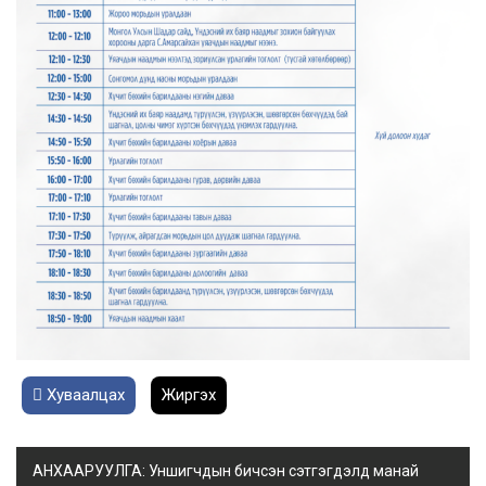
Хуваалцах
Жиргэх
АНХААРУУЛГА: Уншигчдын бичсэн сэтгэгдэлд манай