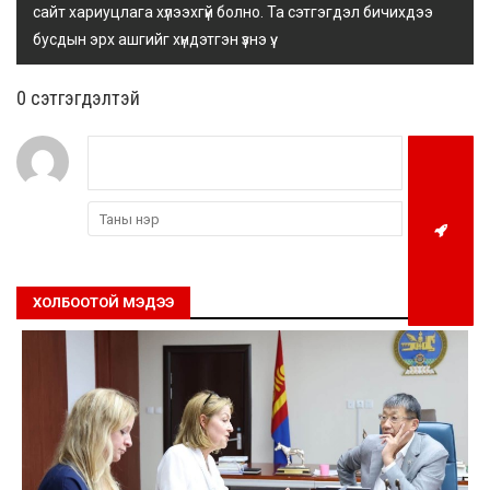
сайт хариуцлага хүлээхгүй болно. Та сэтгэгдэл бичихдээ
бусдын эрх ашгийг хүндэтгэн үзнэ үү.
0 cэтгэгдэлтэй
ХОЛБООТОЙ МЭДЭЭ