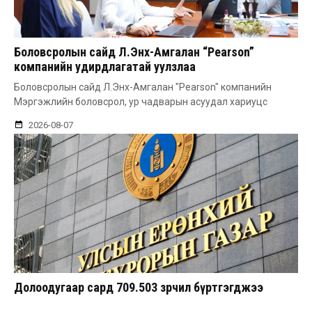
Боловсролын сайд Л.Энх-Амгалан “Pearson”
компанийн удирдлагатай уулзлаа
Боловсролын сайд Л.Энх-Амгалан "Pearson" компанийн
Мэргэжлийн боловсрол, ур чадварын асуудал хариуцс
2026-08-07
Долоодугаар сард 709.503 зөрчил бүртгэгджээ