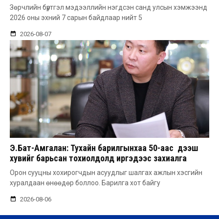
Зөрчлийн бүртгэл мэдээллийн нэгдсэн санд улсын хэмжээнд
2026 оны эхний 7 сарын байдлаар нийт 5
2026-08-07
Э.Бат-Амгалан: Тухайн барилгынхаа 50-аас дээш
хувийг барьсан тохиолдолд иргэдээс захиалга
авдаг болгоно
Орон сууцны хохирогчдын асуудлыг шалгах ажлын хэсгийн
хуралдаан өнөөдөр боллоо. Барилга хот байгу
2026-08-06