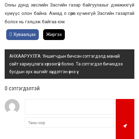
Олны дунд эвслийн Засгийн газар байгуулахыг дэмжихгүй
хүмүүс олон байна. Ахиад л сөрөг хүчингүй Засгийн газартай
болох нь гэлцэж байгаа юм.
Хуваалцах
Жиргэх
АНХААРУУЛГА: Уншигчдын бичсэн сэтгэгдэлд манай
сайт хариуцлага хүлээхгүй болно. Та сэтгэгдэл бичихдээ
бусдын эрх ашгийг хүндэтгэн үзнэ үү.
0 cэтгэгдэлтэй