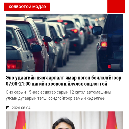
ХОЛБООТОЙ МЭДЭЭ
Энэ удаагийн хязгаарлалт ямар нэгэн бүсчлэлгүйгээр
07:00-21:00 цагийн хооронд үйлчлэх онцлогтой
Энэ сарын 15-аас есдүгээр сарын 12 хүртэл автомашины
улсын дугаарын тэгш, сондгойгоор замын хөдөлгөө
2026-08-04