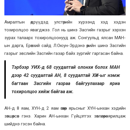
Амралтын өдрүүдэд улстөрийн хүрээнд хэд хэдэн
тохиролцоо явагджээ. Гол нь шинэ Засгийн газрыг хэрхэн
зурах талаарх тохиролцоонууд аж. Сонгуульд ялсан МАН-
ын дарга, Ерөнхий сайд Л.Оюун-Эрдэнэ өөрийн шинэ Засгийн
газрыг эвслийн Засгийн газар байх зургийг гаргасан байна.
Тэрбээр УИХ-д 68 суудалтай олонхи болох МАН
дээр 42 суудалтай АН, 8 суудалтай ХҮН-ыг нэмж
багтаан Засгийн газраа байгуулахаар яриа
тохиролцоо хийж байгаа аж.
АН-д 8 яам, ХҮН-д 2 яам өгөхөөр ярьсныг ХҮН-ынхан хэдийн
зөвшөөрсөн гэнэ. Харин АН-ынхан Гүйцэтгэх зөвлөлөөрөө ярилцаж
шийднэ гэсэн байна.