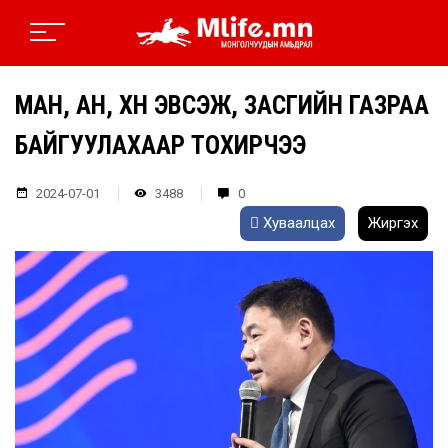
МАН, АН, ХҮН ЭВСЭЖ, ЗАСГИЙН ГАЗРАА
БАЙГУУЛАХААР ТОХИРЧЭЭ
2024-07-01
3488
0
Хуваалцах
Жиргэх