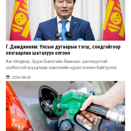
Г.Дамдинням: Улсын дугаарын тэгш, сондгойгоор
хязгаарлан шатахуун олгоно
Аж Үйлдвэр, Эрдэс Баялгийн Яамнаас шатахуунтай
холбоотой асуудлаар хэвлэлийн хурал зохион байгуулла
2026-08-03