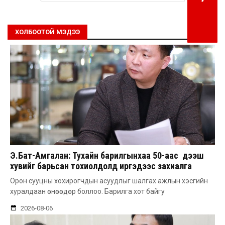
ХОЛБООТОЙ МЭДЭЭ
Э.Бат-Амгалан: Тухайн барилгынхаа 50-аас дээш
хувийг барьсан тохиолдолд иргэдээс захиалга
авдаг болгоно
Орон сууцны хохирогчдын асуудлыг шалгах ажлын хэсгийн
хуралдаан өнөөдөр боллоо. Барилга хот байгу
2026-08-06