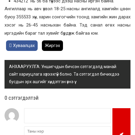
434212 нь 56 ба түүнээс дээш насны иргэн байна.
Ангиллаар нь авч үзвэл 18-25 насны ангилалд хамгийн цөөн
буюу 355533 хүн, харин сонгогчийн тоонд хамгийн жин дарах
хэсэг нь 26-45 насныхан байна. Тэд санал өгөх насны
иргэдийн бараг тал хувийг бүрдүүлж байгаа юм.
Хуваалцах
Жиргэх
АНХААРУУЛГА: Уншигчдын бичсэн сэтгэгдэлд манай
сайт хариуцлага хүлээхгүй болно. Та сэтгэгдэл бичихдээ
бусдын эрх ашгийг хүндэтгэн үзнэ үү.
0 cэтгэгдэлтэй