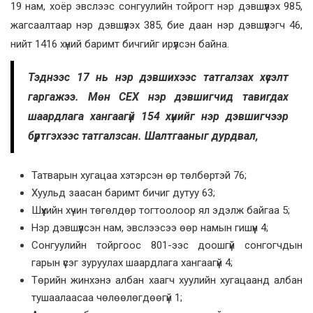
19 нам, хоёр эвслээс сонгуулийн тойрогт нэр дэвшүүлэх 985,
жагсаалтаар нэр дэвшүүлэх 385, бие даан нэр дэвшүүлэгч 46,
нийт 1416 хүний баримт бичгийг ирүүлсэн байна.
Тэднээс 17 нь нэр дэвшихээс татгалзах хүсэлт
гаргажээ. Мөн СЕХ нэр дэвшигчид тавигдах
шаардлага хангаагүй 154 хүнийг нэр дэвшигчээр
бүртгэхээс татгалзсан. Шалтгааныг дурдвал,
Татварын хугацаа хэтэрсэн өр төлбөртэй 76;
Хуульд заасан баримт бичиг дутуу 63;
Шүүхийн хүчин төгөлдөр тогтоолоор ял эдэлж байгаа 5;
Нэр дэвшүүлсэн нам, эвслээсээ өөр намын гишүүн 4;
Сонгуулийн тойргоос 801-ээс доошгүй сонгогчдын
гарын үсэг зуруулах шаардлага хангаагүй 4;
Төрийн жинхэнэ албан хаагч хуулийн хугацаанд албан
тушаалаасаа чөлөөлөгдөөгүй 1;