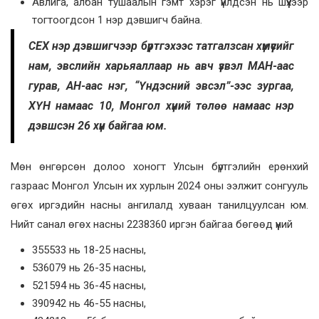
Авлига, албан тушаалын гэмт хэрэг үйлдсэн нь шүүхээр
тогтоогдсон 1 нэр дэвшигч байна.
СЕХ нэр дэвшигчээр бүртгэхээс татгалзсан хүмүүсийг
нам, эвслийн харьяаллаар нь авч үзвэл МАН-аас
гурав, АН-аас нэг, “Үндэсний эвсэл”-ээс зургаа,
ХҮН намаас 10, Монгол хүний төлөө намаас нэр
дэвшсэн 26 хүн байгаа юм.
Мөн өнгөрсөн долоо хоногт Улсын бүртгэлийн ерөнхий
газраас Монгол Улсын их хурлын 2024 оны ээлжит сонгууль
өгөх иргэдийн насны ангилалд хуваан танилцуулсан юм.
Нийт санал өгөх насны 2238360 иргэн байгаа бөгөөд үүний
355533 нь 18-25 насны,
536079 нь 26-35 насны,
521594 нь 36-45 насны,
390942 нь 46-55 насны,