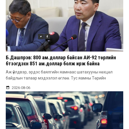
Б.Дашпүрэв: 800 ам.доллар байсан АИ-92 төрлийн
бүтээгдэхүүн 851 ам.доллар болж ирж байна
Аж үйлдвэр, эрдэс баялгийн яамнаас шатахууны нөхцөл
байдлын талаар мэдээлэл өглөө. Тус яамны Төрийн
2026-08-06