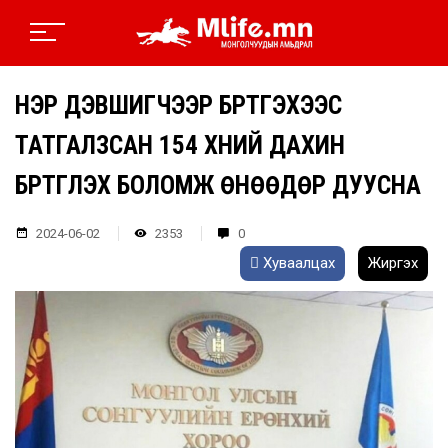
НЭР ДЭВШИГЧЭЭР БҮРТГЭХЭЭС
ТАТГАЛЗСАН 154 ХҮНИЙ ДАХИН
БҮРТГҮҮЛЭХ БОЛОМЖ ӨНӨӨДӨР ДУУСНА
2024-06-02
2353
0
Хуваалцах
Жиргэх