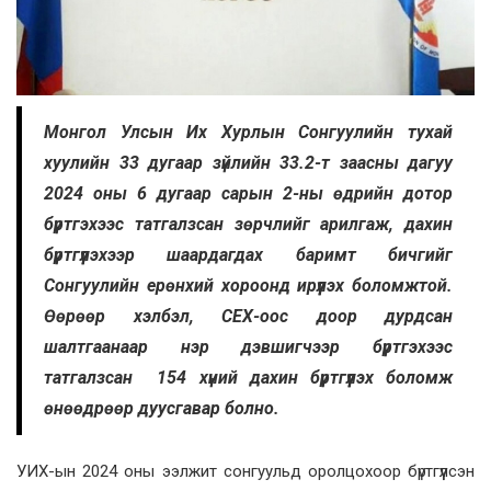
Монгол Улсын Их Хурлын Сонгуулийн тухай
хуулийн 33 дугаар зүйлийн 33.2-т заасны дагуу
2024 оны 6 дугаар сарын 2-ны өдрийн дотор
бүртгэхээс татгалзсан зөрчлийг арилгаж, дахин
бүртгүүлэхээр шаардагдах баримт бичгийг
Сонгуулийн ерөнхий хороонд ирүүлэх боломжтой.
Өөрөөр хэлбэл, СЕХ-оос доор дурдсан
шалтгаанаар нэр дэвшигчээр бүртгэхээс
татгалзсан 154 хүний дахин бүртгүүлэх боломж
өнөөдрөөр дуусгавар болно.
УИХ-ын 2024 оны ээлжит сонгуульд оролцохоор бүртгүүлсэн