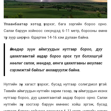
Улаанбаатар хотод
үүлэрхэг, бага зэргийн бороо орно.
Салхи баруун хойноос секундэд 6-11 метр, борооны өмнө
түр зуур ширүүснэ. Өдөртөө 14-16 хэм дулаан байна.
Өнөөдөр зүүн аймгуудын нутгаар бороо, дуу
цахилгаантай аадар бороо орох тул болзошгүй
нөөлөг салхи, мөндөр, аянга цахилгааны аюулаас
сэрэмжтэй байхыг анхааруулж байна.
Нутгийн зүүн хагаст үүлэрхэг, бусад нутгаар солигдмол үүлтэй.
Төвийн аймгуудын нутгийн зарим газар, зүүн аймгуудын ихэнх
нутгаар бороо, дуу цахилгаантай аадар бороо орно. Салхи
нутгийн зүүн хэсгээр баруун өмнөөс хойш эргэж, бусад