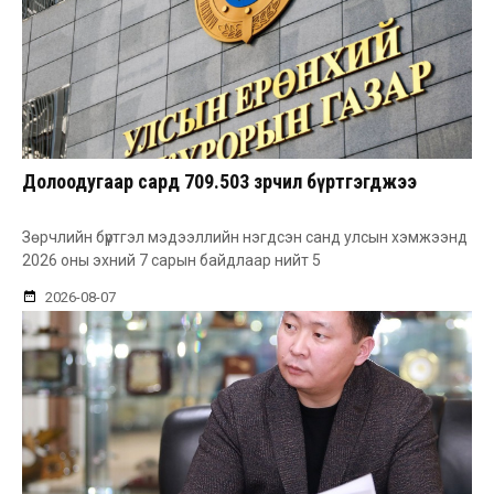
Долоодугаар сард 709.503 зөрчил бүртгэгджээ
Зөрчлийн бүртгэл мэдээллийн нэгдсэн санд улсын хэмжээнд
2026 оны эхний 7 сарын байдлаар нийт 5
2026-08-07