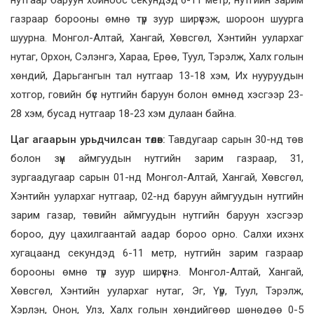
нутгаар баруун хойноос секундэд 6-11 метр, нутгийн зарим
газраар борооны өмнө түр зуур ширүүсэж, шороон шуурга
шуурна. Монгол-Алтай, Хангай, Хөвсгөл, Хэнтийн уулархаг
нутаг, Орхон, Сэлэнгэ, Хараа, Ерөө, Туул, Тэрэлж, Халх голын
хөндий, Дарьгангын тал нутгаар 13-18 хэм, Их нууруудын
хотгор, говийн бүс нутгийн баруун болон өмнөд хэсгээр 23-
28 хэм, бусад нутгаар 18-23 хэм дулаан байна.
Цаг агаарын урьдчилсан төлөв:
Тавдугаар сарын 30-нд төв
болон зүүн аймгуудын нутгийн зарим газраар, 31,
зургаадугаар сарын 01-нд Монгол-Алтай, Хангай, Хөвсгөл,
Хэнтийн уулархаг нутгаар, 02-нд баруун аймгуудын нутгийн
зарим газар, төвийн аймгуудын нутгийн баруун хэсгээр
бороо, дуу цахилгаантай аадар бороо орно. Салхи ихэнх
хугацаанд секундэд 6-11 метр, нутгийн зарим газраар
борооны өмнө түр зуур ширүүснэ. Монгол-Алтай, Хангай,
Хөвсгөл, Хэнтийн уулархаг нутаг, Эг, Үүр, Туул, Тэрэлж,
Хэрлэн, Онон, Улз, Халх голын хөндийгөөр шөнөдөө 0-5