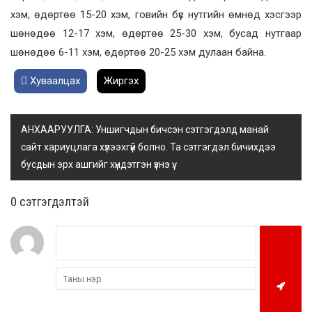
хэм, өдөртөө 15-20 хэм, говийн бүс нутгийн өмнөд хэсгээр
шөнөдөө 12-17 хэм, өдөртөө 25-30 хэм, бусад нутгаар
шөнөдөө 6-11 хэм, өдөртөө 20-25 хэм дулаан байна.
Хуваалцах
Жиргэх
АНХААРУУЛГА: Уншигчдын бичсэн сэтгэгдэлд манай
сайт хариуцлага хүлээхгүй болно. Та сэтгэгдэл бичихдээ
бусдын эрх ашгийг хүндэтгэн үзнэ үү.
0 cэтгэгдэлтэй