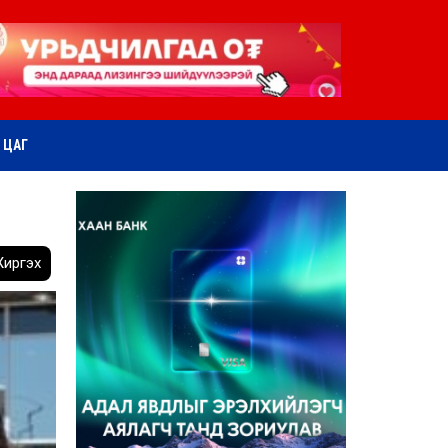
ӨТ ЦАГ
иргэх