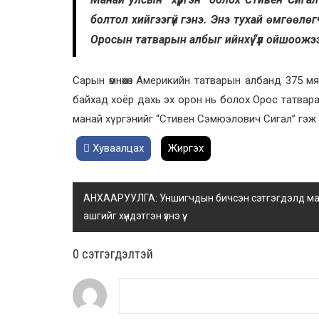
болтол хийгээгүй гэнэ. Энэ тухай өмгөөл
Оросын татварын албыг ийнхүү “үл ойшоожээ”.
Сарын өмнөхөн Америкийн татварын албанд 375 мянг
байхад хоёр дахь эх орон нь болох Орос татвар
манай хүргэнийг “Стивен Сэмюэлович Сигал” гэж 
Хуваалцах
Жиргэх
АНХААРУУЛГА: Уншигчдын бичсэн сэтгэгдэлд манай
ашгийг хүндэтгэн үзнэ үү.
0 cэтгэгдэлтэй