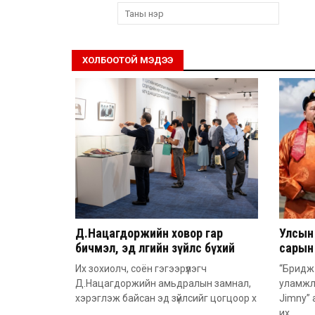
ХОЛБООТОЙ МЭДЭЭ
Д.Нацагдоржийн ховор гар
Улсын
бичмэл, эд өлгийн зүйлс бүхий
сарын 
тусгай үзэсгэлэнг нээлээ
автом
Их зохиолч, соён гэгээрүүлэгч
“Бридж 
Д.Нацагдоржийн амьдралын замнал,
уламжла
хэрэглэж байсан эд зүйлсийг цогцоор х
Jimny”
их