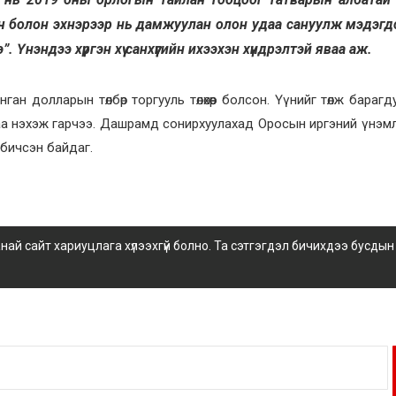
өгч болон эхнэрээр нь дамжуулан олон удаа сануулж мэдэгд
 Үнэндээ хүргэн хүү санхүүгийн ихээхэн хүндрэлтэй яваа аж.
ан долларын төлбөр торгууль төлөхөөр болсон. Үүнийг төлж барагд
аа нэхэж гарчээ. Дашрамд сонирхуулахад Оросын иргэний үнэм
бичсэн байдаг.
 сайт хариуцлага хүлээхгүй болно. Та сэтгэгдэл бичихдээ бусдын