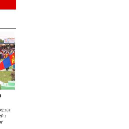
Д.Алтанцоож энэ сарын
17-ны өдөр “Заан
Жимни” автомашинаа
гардан авна
2026-08-03
Г.Дамдинням: Улсын
дугаарын тэгш,
сондгойгоор хязгаарлан
шатахуун олгоно
2026-08-03
ОХУ шатахууны
экспортын хоригоо 2027
оны нэгдүгээр сар
хүртэл сунгажээ
2026-07-31
Шинэ бүтцээр хичээлийн
жил дөрвөн улиралтай
боллоо
н
2026-07-28
Нийслэлийн хэмжээнд
портын
өнгөрсөн долоо хоногт
ийн
гал түймрийн 35
рг
дуудлага бүртгэгджээ