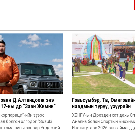
 заан Д.Алтанцоож энэ
Говьсүмбэр, Төв, Өмнөговий
17-ны өдөр “Заан Жимни”
наадмын түрүү, үзүүрийн
ашинаа гардан авна
бөхчүүдээс допинг илэрчээ
корпораци”-ийн зүгээс
ХБНГУ-ын Дрезден хот дахь С
л болгон олгодог “Suzuki
Анализ болон Спортын Биохим
 автомашины эзнээр Үндэсний
Институтээс 2026 оны аймаг, дүү