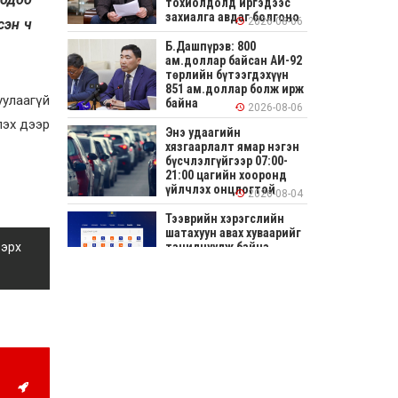
тохиолдолд иргэдээс
захиалга авдаг болгоно
2026-08-06
сэн ч
Б.Дашпүрэв: 800
ам.доллар байсан АИ-92
төрлийн бүтээгдэхүүн
851 ам.доллар болж ирж
уулаагүй
байна
2026-08-06
лэх дээр
Энэ удаагийн
хязгаарлалт ямар нэгэн
бүсчлэлгүйгээр 07:00-
21:00 цагийн хооронд
үйлчлэх онцлогтой
2026-08-04
Тээврийн хэрэгслийн
шатахуун авах хуваарийг
танилцуулж байна
 эрх
2026-08-04
СОНИРХОЛТОЙ: Ихэр
шар, цусан толботой
өндөг аюултай юу?
2026-08-04
Улсын заан