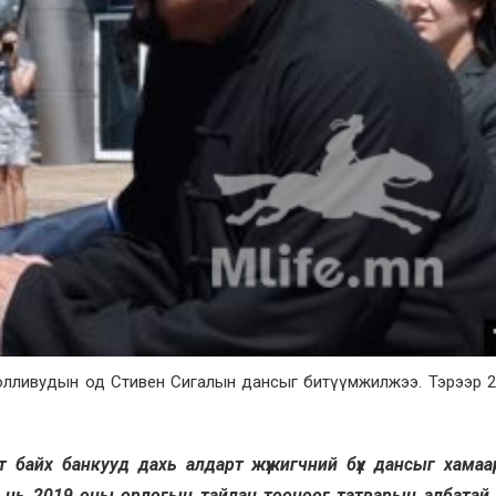
 Холливудын од Стивен Сигалын дансыг битүүмжилжээ. Тэрээр 
т байх банкууд дахь алдарт жүжигчний бүх дансыг хамаа
л нь 2019 оны орлогын тайлан тооцоог татварын албатай