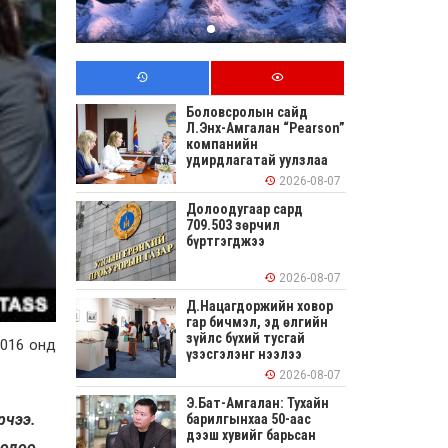
Боловсролын сайд
Л.Энх-Амгалан “Pearson”
компанийн
удирдлагатай уулзлаа
2026-08-07
Долоодугаар сард
709.503 зөрчил
бүртгэгджээ
2026-08-07
Д.Нацагдоржийн ховор
гар бичмэл, эд өлгийн
зүйлс бүхий тусгай
2016 онд
үзэсгэлэнг нээлээ
2026-08-07
Э.Бат-Амгалан: Тухайн
рчээ.
барилгынхаа 50-аас
дээш хувийг барьсан
 одоо