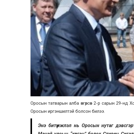
Оросын татварын алба өнгөрсөн 2-р сарын 29-нд
Оросын иргэншилтэй болсон билээ.
Энэ битүүмжлэл нь Оросын нутаг дэвсгэр
Манай улсын “хүргэн” болох Стивен Сига