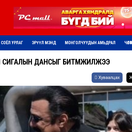
СОЁЛ УРЛАГ
ЭРҮҮЛ МЭНД
МОНГОЛЧУУДЫН АМЬДРАЛ
ЧӨЛӨ
 СИГАЛЫН ДАНСЫГ БИТҮҮМЖИЛЖЭЭ
Хуваалцах
Ж