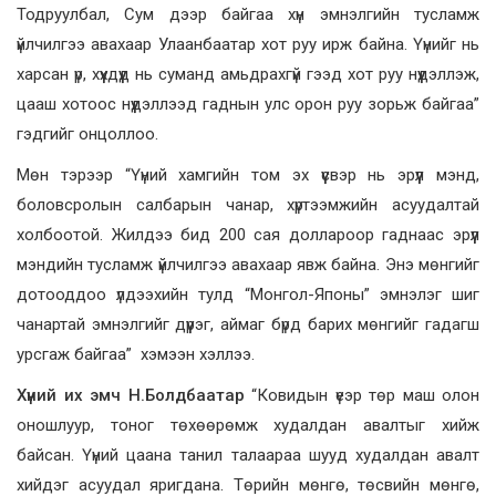
Тодруулбал, Сум дээр байгаа хүн эмнэлгийн тусламж
үйлчилгээ авахаар Улаанбаатар хот руу ирж байна. Үүнийг нь
харсан үр, хүүхдүүд нь суманд амьдрахгүй гээд хот руу нүүдэллэж,
цааш хотоос нүүдэллээд гаднын улс орон руу зорьж байгаа”
гэдгийг онцоллоо.
Мөн тэрээр “Үүний хамгийн том эх үүсвэр нь эрүүл мэнд,
боловсролын салбарын чанар, хүртээмжийн асуудалтай
холбоотой. Жилдээ бид 200 сая доллароор гаднаас эрүүл
мэндийн тусламж үйлчилгээ авахаар явж байна. Энэ мөнгийг
дотооддоо үлдээхийн тулд “Монгол-Японы” эмнэлэг шиг
чанартай эмнэлгийг дүүрэг, аймаг бүрд барих мөнгийг гадагш
урсгаж байгаа” хэмээн хэллээ.
Хүний их эмч Н.Болдбаатар
“Ковидын үеэр төр маш олон
оношлуур, тоног төхөөрөмж худалдан авалтыг хийж
байсан. Үүний цаана танил талаараа шууд худалдан авалт
хийдэг асуудал яригдана. Төрийн мөнгө, төсвийн мөнгө,