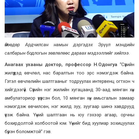
Өнөөдөр Ардчилсан намын дэргэдэх Эрүүл мэндийн
салбарын бодлогын зөвлөлөөс дараах мэдээллийг хийлээ.
Анагаах ухааны доктор, профессор Н.Одонгуа
“Сүүлийн
жилүүдэд өвчлөл, нас баралтын тоо эрс нэмэгдэж байна.
Гэтэл өвчлөлийн шалтгааныг тодруулах интервенц огтхон ч
хийгдээгүй. Сүүлийн нэг жилийн хугацаанд 30-аад мянган хүн
амбулаториор үзүүлсэн бол, 10 мянган хүн амьсгалын замаар
нэмэгдэж өвчилсөн, нэг жилд зуу, зуугаар шинэ хавдрууд
үүсэж байна. Үүний шалтгаан нь юу гэхээр агаар, орчны
бохирдолтой холбоотой юм. Үүнийг бид хуулиар зохицуулах
бүрэн боломжтой” гэв.