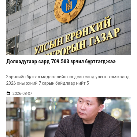
Долоодугаар сард 709.503 зөрчил бүртгэгджээ
Зөрчлийн бүртгэл мэдээллийн нэгдсэн санд улсын хэмжээнд
2026 оны эхний 7 сарын байдлаар нийт 5
2026-08-07