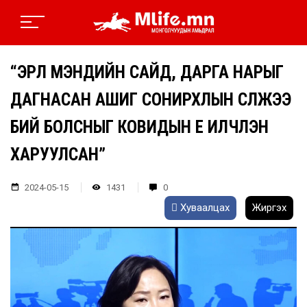
“ЭРҮҮЛ МЭНДИЙН САЙД, ДАРГА НАРЫГ
ДАГНАСАН АШИГ СОНИРХЛЫН СҮЛЖЭЭ
БИЙ БОЛСНЫГ КОВИДЫН ҮЕ ИЛЧЛЭН
ХАРУУЛСАН”
2024-05-15
1431
0
Хуваалцах
Жиргэх