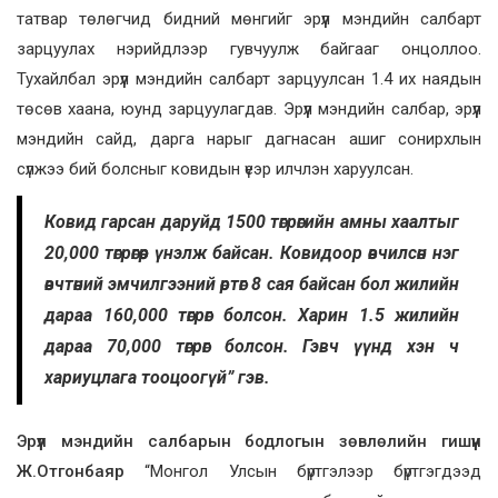
татвар төлөгчид бидний мөнгийг эрүүл мэндийн салбарт
зарцуулах нэрийдлээр гувчуулж байгааг онцоллоо.
Тухайлбал эрүүл мэндийн салбарт зарцуулсан 1.4 их наядын
төсөв хаана, юунд зарцуулагдав. Эрүүл мэндийн салбар, эрүүл
мэндийн сайд, дарга нарыг дагнасан ашиг сонирхлын
сүлжээ бий болсныг ковидын үеэр илчлэн харуулсан.
Ковид гарсан даруйд 1500 төгрөгийн амны хаалтыг
20,000 төгрөгөөр үнэлж байсан. Ковидоор өвчилсөн нэг
өвчтөний эмчилгээний өртөг 8 сая байсан бол жилийн
дараа 160,000 төгрөг болсон. Харин 1.5 жилийн
дараа 70,000 төгрөг болсон. Гэвч үүнд хэн ч
хариуцлага тооцоогүй” гэв.
Эрүүл мэндийн салбарын бодлогын зөвлөлийн гишүүн
Ж.Отгонбаяр
“Монгол Улсын бүртгэлээр бүртгэгдээд