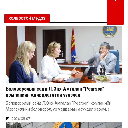
ХОЛБООТОЙ МЭДЭЭ
Боловсролын сайд Л.Энх-Амгалан “Pearson”
компанийн удирдлагатай уулзлаа
Боловсролын сайд Л.Энх-Амгалан "Pearson" компанийн
Мэргэжлийн боловсрол, ур чадварын асуудал хариуцс
2026-08-07