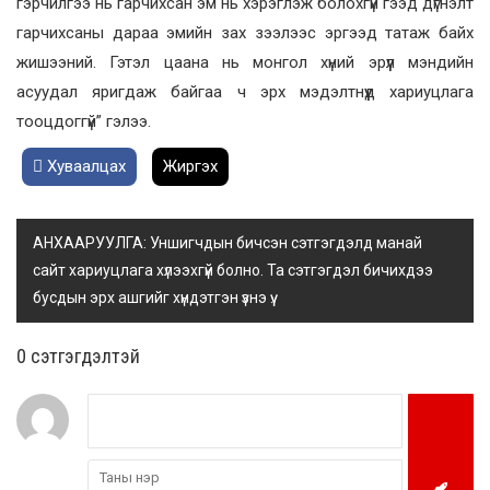
гэрчилгээ нь гарчихсан эм нь хэрэглэж болохгүй гээд дүгнэлт
гарчихсаны дараа эмийн зах зээлээс эргээд татаж байх
жишээний. Гэтэл цаана нь монгол хүний эрүүл мэндийн
асуудал яригдаж байгаа ч эрх мэдэлтнүүд хариуцлага
тооцдоггүй” гэлээ.
Хуваалцах
Жиргэх
АНХААРУУЛГА: Уншигчдын бичсэн сэтгэгдэлд манай
сайт хариуцлага хүлээхгүй болно. Та сэтгэгдэл бичихдээ
бусдын эрх ашгийг хүндэтгэн үзнэ үү.
0 cэтгэгдэлтэй