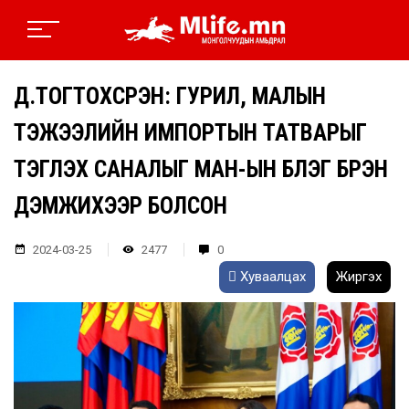
Д.ТОГТОХСҮРЭН: ГУРИЛ, МАЛЫН
ТЭЖЭЭЛИЙН ИМПОРТЫН ТАТВАРЫГ
ТЭГЛЭХ САНАЛЫГ МАН-ЫН БҮЛЭГ БҮРЭН
ДЭМЖИХЭЭР БОЛСОН
2024-03-25
2477
0
Хуваалцах
Жиргэх