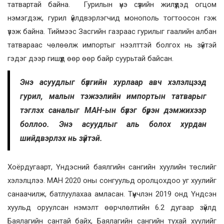
татвартай байна. Гурилын үнэ сүүлийн жилүүдэд огцом
нэмэгдэж, гурил үйлдвэрлэгчид монополь тогтоосон гэж
үзэж байна. Тиймээс Засгийн газраас гурилыг гаалийн албан
татвараас чөлөөлж импортыг нээлттэй болгох нь зүйтэй
гэдэг дээр гишүүд өөр өөр байр суурьтай байсан.
Энэ асуудлыг бүлгийн хурлаар авч хэлэлцээд
гурил, малын тэжээлийн импортын татварыг
тэглэх саналыг МАН-ын бүлэг бүрэн дэмжихээр
боллоо. Энэ асуудлыг аль болох хурдан
шийдвэрлэх нь зүйтэй.
Хоёрдугаарт, Үндэсний баялгийн сангийн хуулийн төслийг
хэлэлцлээ. МАН 2020 оны сонгуульд оролцохдоо уг хуулийг
санаачилж, батлуулахаа амласан. Түүнчлэн 2019 онд Үндсэн
хуульд оруулсан нэмэлт өөрчлөлтийн 6.2 дугаар зүйлд
Баялагийн сантай байх, Баялагийн сангийн тухай хуулийг