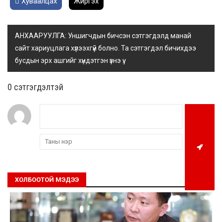
Хуваалцах
Жиргэх
АНХААРУУЛГА: Уншигчдын бичсэн сэтгэгдэлд манай
сайт хариуцлага хүлээхгүй болно. Та сэтгэгдэл бичихдээ
бусдын эрх ашгийг хүндэтгэн үзнэ үү.
0 cэтгэгдэлтэй
ХОЛБООТОЙ МЭДЭЭ