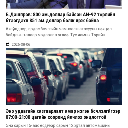
Б.Дашпүрэв: 800 ам.доллар байсан АИ-92 төрлийн
бүтээгдэхүүн 851 ам.доллар болж ирж байна
Аж үйлдвэр, эрдэс баялгийн яамнаас шатахууны нөхцөл
байдлын талаар мэдээлэл өглөө. Тус яамны Төрийн
2026-08-06
Энэ удаагийн хязгаарлалт ямар нэгэн бүсчлэлгүйгээр
07:00-21:00 цагийн хооронд үйлчлэх онцлогтой
Энэ сарын 15-аас есдүгээр сарын 12 хүртэл автомашины