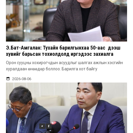
Э.Бат-Амгалан: Тухайн барилгынхаа 50-аас дээш
хувийг барьсан тохиолдолд иргэдээс захиалга
авдаг болгоно
Орон сууцны хохирогчдын асуудлыг шалгах ажлын хэсгийн
хуралдаан өнөөдөр боллоо. Барилга хот байгу
2026-08-06