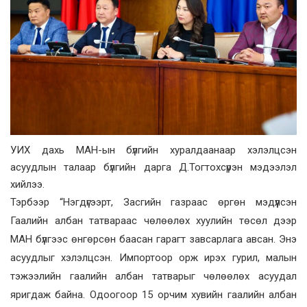
УИХ дахь МАН-ын бүлгийн хуралдаанаар хэлэлцсэн
асуудлын талаар бүлгийн дарга Д.Тогтохсүрэн мэдээлэл
хийлээ.
Тэрбээр “Нэгдүгээрт, Засгийн газраас өргөн мэдүүлсэн
Гаалийн албан татвараас чөлөөлөх хуулийн төсөл дээр
МАН бүлгээс өнгөрсөн баасан гарагт завсарлага авсан. Энэ
асуудлыг хэлэлцсэн. Импортоор орж ирэх гурил, малын
тэжээлийн гаалийн албан татварыг чөлөөлөх асуудал
яригдаж байна. Одоогоор 15 орчим хувийн гаалийн албан