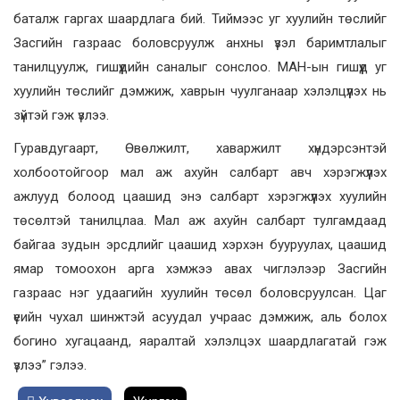
баталж гаргах шаардлага бий. Тиймээс уг хуулийн төслийг
Засгийн газраас боловсруулж анхны үзэл баримтлалыг
танилцуулж, гишүүдийн саналыг сонслоо. МАН-ын гишүүд уг
хуулийн төслийг дэмжиж, хаврын чуулганаар хэлэлцүүлэх нь
зүйтэй гэж үзлээ.
Гуравдугаарт, Өвөлжилт, хаваржилт хүндэрсэнтэй
холбоотойгоор мал аж ахуйн салбарт авч хэрэгжүүлэх
ажлууд болоод цаашид энэ салбарт хэрэгжүүлэх хуулийн
төсөлтэй танилцлаа. Мал аж ахуйн салбарт тулгамдаад
байгаа зудын эрсдлийг цаашид хэрхэн бууруулах, цаашид
ямар томоохон арга хэмжээ авах чиглэлээр Засгийн
газраас нэг удаагийн хуулийн төсөл боловсруулсан. Цаг
үеийн чухал шинжтэй асуудал учраас дэмжиж, аль болох
богино хугацаанд, яаралтай хэлэлцэх шаардлагатай гэж
үзлээ” гэлээ.