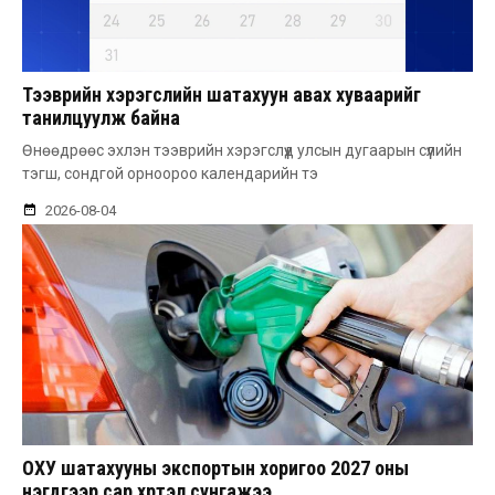
Тээврийн хэрэгслийн шатахуун авах хуваарийг
танилцуулж байна
Өнөөдрөөс эхлэн тээврийн хэрэгслүүд улсын дугаарын сүүлийн
тэгш, сондгой орноороо календарийн тэ
2026-08-04
ОХУ шатахууны экспортын хоригоо 2027 оны
нэгдүгээр сар хүртэл сунгажээ