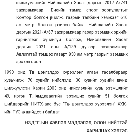
шилжүүлснийг Нийслэлийн Засаг даргын 2017-А/741
захирамжаар Биеийн тамир, спорт зориулалтыг
Контор болгон өөрчилж, газрын талбайн хэмжээг 610
ам метр болгон өөрчилсөн байна. Нийслэлийн Засаг
даргын 2021-А/67 захирамжаар газар эзэмших эрхийн
гэрчилгээг хүчингүй болгож, Нийслэлийн Засаг
даргын 2021 оны А/139 дүгээр захирамжаар
Авлигатай тэмцэх газарт 850 ам метр газрыг эзэмших
эрх олгосон.
1993 онд Төв цэнгэлдэх хүрээлэнг ягаан тасалбараар
хувьчилж, 70 хувийг нийслэлд, 30 хувийг хувийн өмчид
шилжүүлсэн. Харин 2003 онд нийслэлийн хувь эзэмшлийг
49, иргэн Т.Нямдаваагийн эзэмших хувийг 51 болгох
шийдвэрийг НИТХ-аас бус “Төв цэнгэлдэх хүрээлэн” ХХК-
ийн ТУЗ-өөр шийдсэн байдаг.
НЗДТГ-ЫН ХЭВЛЭЛ МЭДЭЭЛЭЛ, ОЛОН НИЙТТЭЙ
ХАРИЛЦАХ ХЭЛТЭС