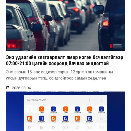
Энэ удаагийн хязгаарлалт ямар нэгэн бүсчлэлгүйгээр
07:00-21:00 цагийн хооронд үйлчлэх онцлогтой
Энэ сарын 15-аас есдүгээр сарын 12 хүртэл автомашины
улсын дугаарын тэгш, сондгойгоор замын хөдөлгөө
2026-08-04