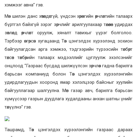
хэмжээг авна” гэв.
Мөн шилэн данс хөтөлдөггүй, үндсэн хөрөнгийн өөрчлөлтийн талаарх
бүртгэл байхгүй зэрэг зөрчлийг арилгуулахаар төлөөлөн удирдах
зөвлөлд өөрчлөлт оруулж, хяналт тавихыг үүрэг болголоо.
Тэрбээр өнгөрсөн хугацаанд Төв цэнгэлдэх хүрээлэнд зохион
байгуулагдсан арга хэмжээ, тэдгээрийн түрээсийн төлбөрт
төлсөн төлбөрийн талаарх мэдээллийг цуглуулж эхэлсэнийг
онцлоод “Газраас бусдад шилжүүлсэн зөрчлөөс гадна барилга
барьсан компаниуд болон Төв цэнгэлдэх хүрээлэнгийн
удирдлагуудын хооронд ямар хэлэлцээр байсныг хуулийн
байгууллагаар шалгуулна. Мөн газар авч, барилга барьсан
хүмүүсээр газрын дуудлага худалдааны анхан шатны үнийг
төлүүлнэ” гэв.
Ташрамд, Төв цэнгэлдэх хүрээлэнгийн газраас дараах