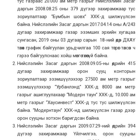
тус газраас 20.000 ам метр газрыг Нийслэлийн Засаг
даргын 2008.08.25 оны 379 дүгээр захирамжаар тус
зориулалтаар “Бумбын шовх” ХХК-д шилжүүлсэн
байна. Нийслэлийн Засаг даргын 2017.04.14 оны А/243
дугаар захирамжаар газар эзэмших эрхийн хугацаа
сунгасан, 2019 оны 03 дугаар сарын 18-ний өдөр ДХАҮ
төлөх график байгуулан урьдчилгаа 100 сая төгрөг төлсөн ч
гэрээ байгуулснаас хойш мөнгө төлөөгүй байна.
Нийслэлийн Засаг даргын 2008.09.05-ны өдрийн 415
дугаар захирамжаар орон сууц конторын
зориулалтаар эзэмшүүлэхээр 27500 ам метр газрыг
эзэмшүүлэхээр “Урбанлэнд” ХХК-д 8000 ам метр
газрыг ашиглуулахаар “Модерн таун” ХХК-д, 10.000 ам
метр газрыг “Хаусинвест” ХХК-д тус тус шилжүүлсэн
байна. “Модернтаун” ХХК-нд шилжүүлсэн газар дээр
орон сууцны хотхон баригдсан байна.
Нийслэлийн Засаг даргын 2009.07.29-ний өдрийн 394
дүгээр захирамжаар Үйлчилгээ, орон сууцны