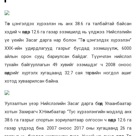
Төв цэнгэлдэх хүрээлэн нь анх 38.6 га талбайтай байсан
хэдий ч өнөөдөр 12.6 га газар эзэмшилд нь үлджээ. Нийслэлийн
үе үеийн Засаг дарга нар болон “Төв цэнгэлдэх хүрээлэн”
ХХК-ийн удирдлагууд газрыг бусдад эзэмшүүлж, 6000
айлын орон сууц бариулсан байдаг. Түүнчлэн нийслэл
тухайн байгууллагын 49 хувийг эзэмшдэг ч 2008 оноос
өнөөдрийг хүртэлх хугацаанд 32.7 сая төгрөгийн ногдол ашиг
хотод хуваарилсан байна.
Уулзалтын үеэр Нийслэлийн Засаг дарга бөгөөд Улаанбаатар
хотын Захирагч Х.Нямбаатар “Тус хүрээлэнгийн мэдэлд анх
38.6 га газрыг спортын зориулалтаар олгосон ч өнөөдөр 12.6 га
газар үлдээд бна. 2007 оноос 2017 оны хугацаанд 26 га