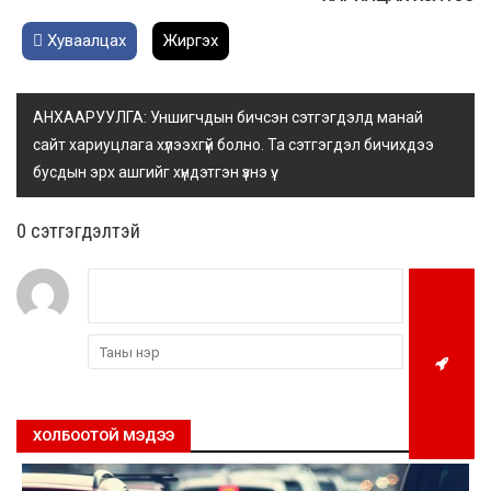
Хуваалцах
Жиргэх
АНХААРУУЛГА: Уншигчдын бичсэн сэтгэгдэлд манай
сайт хариуцлага хүлээхгүй болно. Та сэтгэгдэл бичихдээ
бусдын эрх ашгийг хүндэтгэн үзнэ үү.
0 cэтгэгдэлтэй
ХОЛБООТОЙ МЭДЭЭ