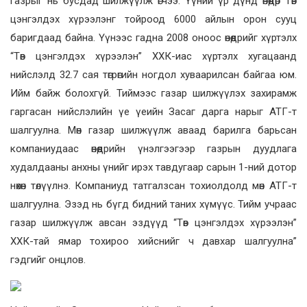
газрыг нь бусдад шилжүүлж өгчээ. Үүний үр дүнд өнөөдөр Төв
цэнгэлдэх хүрээлэнг тойроод 6000 айлын орон сууц
баригдаад байна. Үүнээс гадна 2008 оноос өнөөдрийг хүртэлх
“Төв цэнгэлдэх хүрээлэн” ХХК-иас хүртэлх хугацаанд
нийслэлд 32.7 сая төгрөгийн ногдол хуваарилсан байгаа юм.
Ийм байж болохгүй. Тиймээс газар шилжүүлэх захирамж
гаргасан нийслэлийн үе үеийн Засаг дарга нарыг АТГ-т
шалгуулна. Мөн газар шилжүүлж аваад барилга барьсан
компаниудаас өнөөдрийн үнэлгээгээр газрын дуудлага
худалдааны анхны үнийг ирэх тавдугаар сарын 1-ний дотор
нөхөн төлүүлнэ. Компаниуд татгалзсан тохиолдолд мөн АТГ-т
шалгуулна. Эзэд нь бүгд бидний таних хүмүүс. Тийм учраас
газар шилжүүлж авсан эздүүд “Төв цэнгэлдэх хүрээлэн”
ХХК-тай ямар тохироо хийснийг ч давхар шалгуулна”
гэдгийг онцлов.