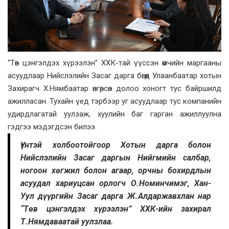
“Төв цэнгэлдэх хүрээлэн” ХХК-тай үүссэн өмчийн маргааны
асуудлаар Нийслэлийн Засаг дарга бөгөөд Улаанбаатар хотын
Захирагч Х.Нямбаатар өнгөрсөн долоо хоногт тус байршилд
ажилласан. Тухайн үед тэрбээр уг асуудлаар тус компанийн
удирдлагатай уулзаж, хуулийн баг гарган ажиллуулна
гэдгээ мэдэгдсэн билээ.
Үүнтэй холбоотойгоор Хотын дарга болон
Нийслэлийн Засаг даргын Нийгмийн салбар,
ногоон хөгжил болон агаар, орчны бохирдлын
асуудал хариуцсан орлогч О.Номинчимэг, Хан-
Уул дүүргийн Засаг дарга Ж.Алдаржавхлан нар
“Төв цэнгэлдэх хүрээлэн” ХХК-ийн захирал
Т.Нямдаваатай уулзлаа.