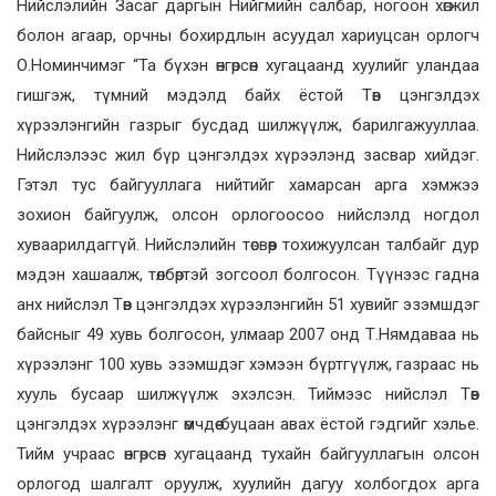
Нийслэлийн Засаг даргын Нийгмийн салбар, ногоон хөгжил
болон агаар, орчны бохирдлын асуудал хариуцсан орлогч
О.Номинчимэг “Та бүхэн өнгөрсөн хугацаанд хуулийг уландаа
гишгэж, түмний мэдэлд байх ёстой Төв цэнгэлдэх
хүрээлэнгийн газрыг бусдад шилжүүлж, барилгажууллаа.
Нийслэлээс жил бүр цэнгэлдэх хүрээлэнд засвар хийдэг.
Гэтэл тус байгууллага нийтийг хамарсан арга хэмжээ
зохион байгуулж, олсон орлогоосоо нийслэлд ногдол
хуваарилдаггүй. Нийслэлийн төсвөөр тохижуулсан талбайг дур
мэдэн хашаалж, төлбөртэй зогсоол болгосон. Түүнээс гадна
анх нийслэл Төв цэнгэлдэх хүрээлэнгийн 51 хувийг эзэмшдэг
байсныг 49 хувь болгосон, улмаар 2007 онд Т.Нямдаваа нь
хүрээлэнг 100 хувь эзэмшдэг хэмээн бүртгүүлж, газраас нь
хууль бусаар шилжүүлж эхэлсэн. Тиймээс нийслэл Төв
цэнгэлдэх хүрээлэнг өмчдөө буцаан авах ёстой гэдгийг хэлье.
Тийм учраас өнгөрсөн хугацаанд тухайн байгууллагын олсон
орлогод шалгалт оруулж, хуулийн дагуу холбогдох арга