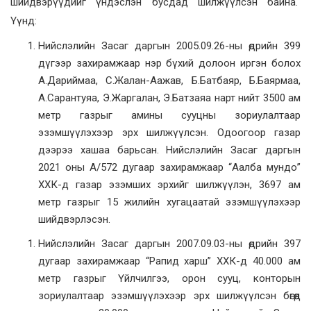
шийдвэрүүдийг үндэслэн бусдад шилжүүлсэн байна.
Үүнд:
Нийслэлийн Засаг даргын 2005.09.26-ны өдрийн 399
дүгээр захирамжаар нэр бүхий долоон иргэн болох
А.Дариймаа, С.Жалан-Аажав, Б.Батбаяр, Б.Баярмаа,
А.Сарантуяа, Э.Жаргалан, Э.Батзаяа нарт нийт 3500 ам
метр газрыг амины сууцны зориулалтаар
эзэмшүүлэхээр эрх шилжүүлсэн. Одоогоор газар
дээрээ хашаа барьсан. Нийслэлийн Засаг даргын
2021 оны А/572 дугаар захирамжаар “Аалба мундо”
ХХК-д газар эзэмших эрхийг шилжүүлэн, 3697 ам
метр газрыг 15 жилийн хугацаатай эзэмшүүлэхээр
шийдвэрлэсэн.
Нийслэлийн Засаг даргын 2007.09.03-ны өдрийн 397
дугаар захирамжаар “Рапид харш” ХХК-д 40.000 ам
метр газрыг Үйлчилгээ, орон сууц, конторын
зориулалтаар эзэмшүүлэхээр эрх шилжүүлсэн бөгөөд