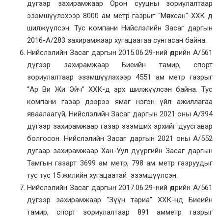
дүгээр захирамжаар Орон сууцны зориулалтаар
эзэмшүүлэхээр 8000 ам метр газрыг “Мөнхсан” ХХК-д
шилжүүлсэн. Тус компани Нийслэлийн Засаг даргын
2016-А/283 захирамжаар хугацаагаа сунгасан байна.
Нийслэлийн Засаг даргын 2015.06.29-ний өдрийн А/561
дүгээр захирамжаар Биеийн тамир, спорт
зориулалтаар эзэмшүүлэхээр 4551 ам метр газрыг
“Ар Ви Жи Эйч” ХХК-д эрх шилжүүлсэн байна. Тус
компани газар дээрээ ямаг нэгэн үйл ажиллагаа
яваалаагүй, Нийслэлийн Засаг даргын 2021 оны А/394
дүгээр захирамжаар газар эзэмших эрхийг дуусгавар
болгосон. Нийслэлийн Засаг даргын 2021 оны А/552
дугаар захирамжаар Хан-Уул дүүргийн Засаг даргын
Тамгын газарт 3699 ам метр, 798 ам метр газруудыг
тус тус 15 жилийн хугацаатай эзэмшүүлсэн.
Нийслэлийн Засаг даргын 2017.06.29-ний өдрийн А/561
дүгээр захирамжаар “Зүүн тариа” ХХК-нд Биеийн
тамир, спорт зориулалтаар 891 амметр газрыг