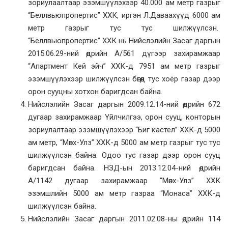
зориулаалтаар эзэмшүүлэхээр 40.000 ам метр газрыг
“Беллвьюпропертис” ХХК, иргэн Л.Даваахүүд 6000 ам
метр газрыг тус тус шилжүүлсэн.
“Беллвьюпропертис” ХХК нь Нийслэлийн Засаг даргын
2015.06.29-ний өдрийн А/561 дүгээр захирамжаар
“Апартмент Кей эйч” ХХК-д 7951 ам метр газрыг
эзэмшүүлэхээр шилжүүлсэн бөгөөд тус хоёр газар дээр
орон сууцны хотхон баригдсан байна.
Нийслэлийн Засаг даргын 2009.12.14-ний өдрийн 672
дугаар захирамжаар Үйлчилгээ, орон сууц, конторын
зориулалтаар эзэмшүүлэхээр “Биг кастел” ХХК-д 5000
ам метр, “Мөнх-Улз” ХХК-д 5000 ам метр газрыг тус тус
шилжүүлсэн байна. Одоо тус газар дээр орон сууц
баригдсан байна. НЗД-ын 2013.12.04-ний өдрийн
А/1142 дугаар захирамжаар “Мөнх-Улз” ХХК
эзэмшлийн 5000 ам метр газраа “Монаса” ХХК-д
шилжүүлсэн байна.
Нийслэлийн Засаг даргын 2011.02.08-ны өдрийн 114