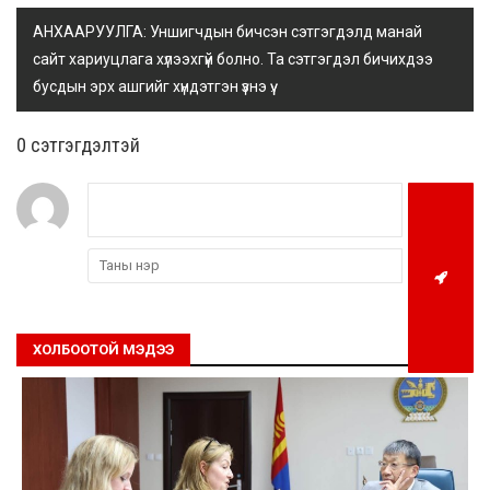
АНХААРУУЛГА: Уншигчдын бичсэн сэтгэгдэлд манай
сайт хариуцлага хүлээхгүй болно. Та сэтгэгдэл бичихдээ
бусдын эрх ашгийг хүндэтгэн үзнэ үү.
0 cэтгэгдэлтэй
ХОЛБООТОЙ МЭДЭЭ