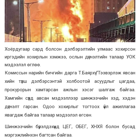
Хоёрдугаар сард болсон дэлбэрэлтийн улмаас хохирсон
иргэдийн хохирлын хэмжээ, ослын дүгнэлтийн талаар УОК
мэдээлэл өглөө.
Комиссын нарийн бичгийн дарга Т.Баярхүү “Тээвэрлэж явсан
хийн түлш дэлбэрсэнтэй холбоотой асуудлыг цагдаа,
прокурорын хамтарсан ажлын хэсэг шалгаж байгаа.
Хамгийн сүүлд авсан мэдээллээр шинжээчийн хэд, хэдэн
дүгнэлт гарсан. Одоо хохирлыг тогтоох үйл ажиллагаа
явагдаж байгаа талаар мэдээлэл өгсөн.
Шинжээчийн бүрэлдэхүүнд ЦЕГ, ОБЕГ, ХНХЯ болон бусад
мэргэжлийнхэн багтсан байгаа.