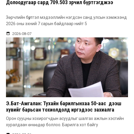
Долоодугаар сард 709.503 зөрчил бүртгэгджээ
Зөрчлийн бүртгэл мэдээллийн нэгдсэн санд улсын хэмжээнд
2026 оны эхний 7 сарын байдлаар нийт 5
2026-08-07
Э.Бат-Амгалан: Тухайн барилгынхаа 50-аас дээш
хувийг барьсан тохиолдолд иргэдээс захиалга
авдаг болгоно
Орон сууцны хохирогчдын асуудлыг шалгах ажлын хэсгийн
хуралдаан өнөөдөр боллоо. Барилга хот байгу