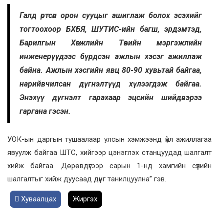
Галд өртсөн орон сууцыг ашиглаж болох эсэхийг
тогтоохоор БХБЯ, ШУТИС-ийн багш, эрдэмтэд,
Барилгын Хөгжлийн Төвийн мэргэжлийн
инженерүүдээс бүрдсэн ажлын хэсэг ажиллаж
байна. Ажлын хэсгийн явц 80-90 хувьтай байгаа,
нарийвчилсан дүгнэлтүүд хүлээгдэж байгаа.
Энэхүү дүгнэлт гарахаар эцсийн шийдвэрээ
гаргана гэсэн.
УОК-ын даргын тушаалаар улсын хэмжээнд үйл ажиллагаа
явуулж байгаа ШТС, хийгээр цэнэглэх станцуудад шалгалт
хийж байгаа. Дөрөвдүгээр сарын 1-нд хамгийн сүүлийн
шалгалтыг хийж дуусаад дүнг танилцуулна” гэв.
Хуваалцах
Жиргэх