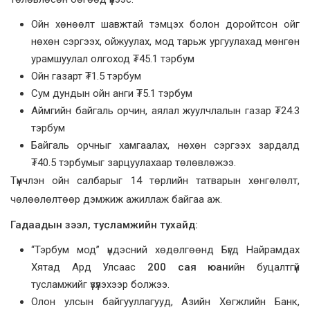
Ойн хөнөөлт шавжтай тэмцэх болон доройтсон ойг
нөхөн сэргээх, ойжуулах, мод тарьж ургуулахад мөнгөн
урамшуулал олгоход ₮45.1 тэрбум
Ойн газарт ₮1.5 тэрбум
Сум дундын ойн анги ₮5.1 тэрбум
Аймгийн байгаль орчин, аялал жуулчлалын газар ₮24.3
тэрбум
Байгаль орчныг хамгаалах, нөхөн сэргээх зардалд
₮40.5 тэрбумыг зарцуулахаар төлөвлөжээ.
Түүнчлэн ойн салбарыг 14 төрлийн татварын хөнгөлөлт,
чөлөөлөлтөөр дэмжиж ажиллаж байгаа аж.
Гадаадын зээл, тусламжийн тухайд:
“Тэрбум мод” үндэсний хөдөлгөөнд Бүгд Найрамдах
Хятад Ард Улсаас
200 сая юан
ийн буцалтгүй
тусламжийг үзүүлэхээр болжээ.
Олон улсын байгууллагууд, Азийн Хөгжлийн Банк,