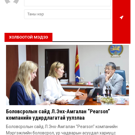
ХОЛБООТОЙ МЭДЭЭ
Боловсролын сайд Л.Энх-Амгалан “Pearson”
компанийн удирдлагатай уулзлаа
Боловсролын сайд Л.Энх-Амгалан "Pearson" компанийн
Мэргэжлийн боловсрол, ур чадварын асуудал хариуцс