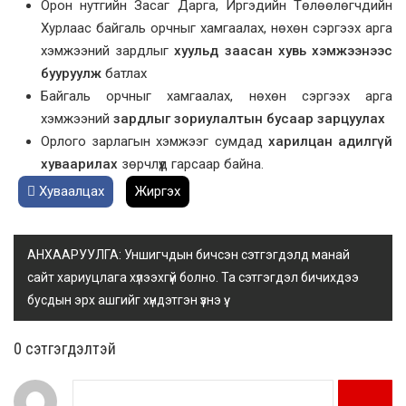
Орон нутгийн Засаг Дарга, Иргэдийн Төлөөлөгчдийн
Хурлаас байгаль орчныг хамгаалах, нөхөн сэргээх арга
хэмжээний зардлыг
хуульд заасан хувь хэмжээнээс
бууруулж
батлах
Байгаль орчныг хамгаалах, нөхөн сэргээх арга
хэмжээний
зардлыг зориулалтын бусаар зарцуулах
Орлого зарлагын хэмжээг сумдад
харилцан адилгүй
хуваарилах
зөрчлүүд гарсаар байна.
Хуваалцах
Жиргэх
АНХААРУУЛГА: Уншигчдын бичсэн сэтгэгдэлд манай
сайт хариуцлага хүлээхгүй болно. Та сэтгэгдэл бичихдээ
бусдын эрх ашгийг хүндэтгэн үзнэ үү.
0 cэтгэгдэлтэй