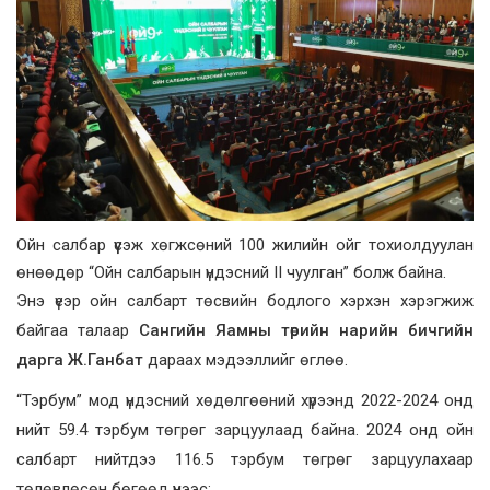
Ойн салбар үүсэж хөгжсөний 100 жилийн ойг тохиолдуулан
өнөөдөр “Ойн салбарын үндэсний II чуулган” болж байна.
Энэ үеэр ойн салбарт төсвийн бодлого хэрхэн хэрэгжиж
байгаа талаар
Сангийн Яамны төрийн нарийн бичгийн
дарга Ж.Ганбат
дараах мэдээллийг өглөө.
“Тэрбум” мод үндэсний хөдөлгөөний хүрээнд 2022-2024 онд
нийт 59.4 тэрбум төгрөг зарцуулаад байна.
2024 онд ойн
салбарт нийтдээ 116.5 тэрбум төгрөг зарцуулахаар
төлөвлөсөн
бөгөөд үүнээс: