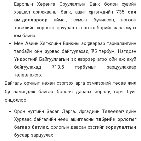
Европын Хөрөнгө Оруулалтын Банк болон хувийн
хэвшил арилжааны банк, ашиг хүртэгчдийн
735 сая
ам.доллароор
аймаг, сумын бүсчилсэн, ногоон
хөгжлийн хөрөнгө оруулалтын хөтөлбөрийг хэрэгжүүлэх
юм байна.
Мөн Азийн Хөгжлийн Банкны эх үүсвэрээр тариалангийн
талбайн ойн зурвас байгуулахад ₮5 тэрбум, Нэгдсэн
Үндэстний Байгууллагын эх үүсвэрээр агро ойн аж ахуй
байгуулахад
₮13.5 тэрбум
ыг зарцуулахаар
төлөвлөжээ.
Байгаль орчныг нөхөн сэргээх арга хэмжээний төсөв жил
бүр нэмэгдэж байгаа боловч дараах зөрчлүүд гарч буйг
онцоллоо.
Орон нутгийн Засаг Дарга, Иргэдийн Төлөөлөгчдийн
Хурлаас байгалийн нөөц ашигласны
төлбөрийн орлогыг
багаар батлах
, орлогын давсан хэсгийг
зориулалтын
бус
аар зарцуулах