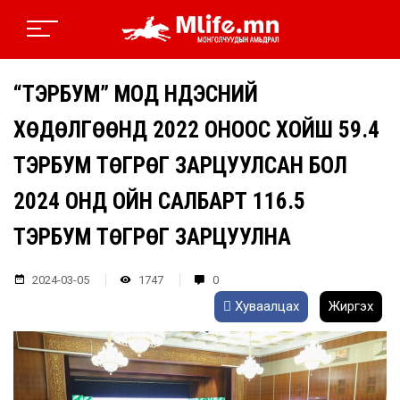
“ТЭРБУМ” МОД ҮНДЭСНИЙ
ХӨДӨЛГӨӨНД 2022 ОНООС ХОЙШ 59.4
ТЭРБУМ ТӨГРӨГ ЗАРЦУУЛСАН БОЛ
2024 ОНД ОЙН САЛБАРТ 116.5
ТЭРБУМ ТӨГРӨГ ЗАРЦУУЛНА
2024-03-05
1747
0
Хуваалцах
Жиргэх