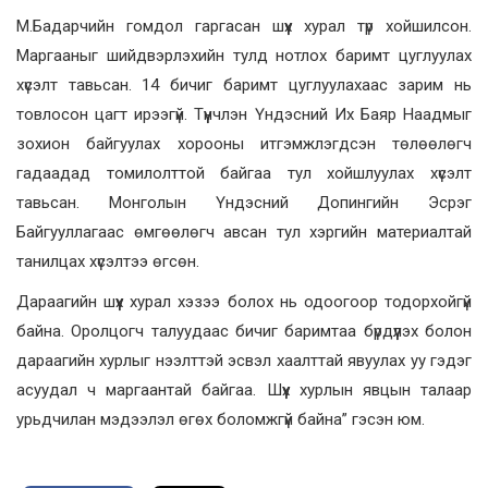
М.Бадарчийн гомдол гаргасан шүүх хурал түр хойшилсон.
Маргааныг шийдвэрлэхийн тулд нотлох баримт цуглуулах
хүсэлт тавьсан. 14 бичиг баримт цуглуулахаас зарим нь
товлосон цагт ирээгүй. Түүнчлэн Үндэсний Их Баяр Наадмыг
зохион байгуулах хорооны итгэмжлэгдсэн төлөөлөгч
гадаадад томилолттой байгаа тул хойшлуулах хүсэлт
тавьсан. Монголын Үндэсний Допингийн Эсрэг
Байгууллагаас өмгөөлөгч авсан тул хэргийн материалтай
танилцах хүсэлтээ өгсөн.
Дараагийн шүүх хурал хэзээ болох нь одоогоор тодорхойгүй
байна. Оролцогч талуудаас бичиг баримтаа бүрдүүлэх болон
дараагийн хурлыг нээлттэй эсвэл хаалттай явуулах уу гэдэг
асуудал ч маргаантай байгаа. Шүүх хурлын явцын талаар
урьдчилан мэдээлэл өгөх боломжгүй байна” гэсэн юм.