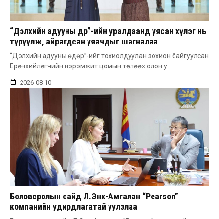
“Дэлхийн адууны өдөр”-ийн уралдаанд уясан хүлэг нь
түрүүлж, айрагдсан уяачдыг шагналаа
“Дэлхийн адууны өдөр”-ийг тохиолдуулан зохион байгуулсан
Ерөнхийлөгчийн нэрэмжит цомын төлөөх олон у
2026-08-10
Боловсролын сайд Л.Энх-Амгалан “Pearson”
компанийн удирдлагатай уулзлаа