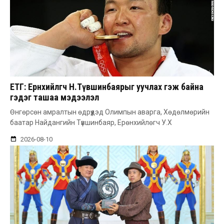
ЕТГ: Ерөнхийлөгч Н.Түвшинбаярыг уучлах гэж байна
гэдэг ташаа мэдээлэл
Өнгөрсөн амралтын өдрүүдэд Олимпын аварга, Хөдөлмөрийн
баатар Найдангийн Түвшинбаяр, Ерөнхийлөгч У.Х
2026-08-10