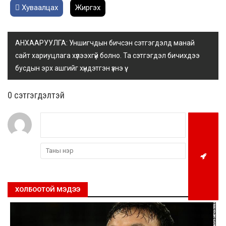
Хуваалцах
Жиргэх
АНХААРУУЛГА: Уншигчдын бичсэн сэтгэгдэлд манай
сайт хариуцлага хүлээхгүй болно. Та сэтгэгдэл бичихдээ
бусдын эрх ашгийг хүндэтгэн үзнэ үү.
0 cэтгэгдэлтэй
ХОЛБООТОЙ МЭДЭЭ