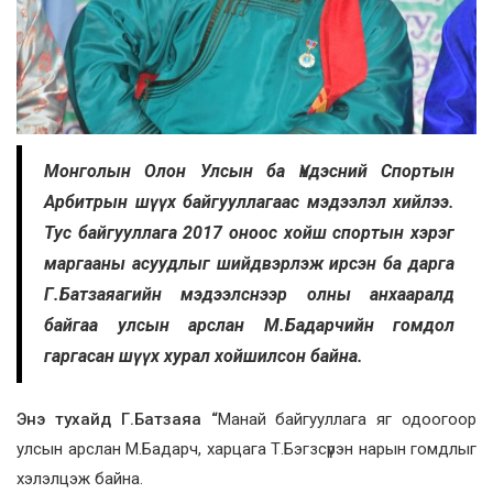
Монголын Олон Улсын ба Үндэсний Спортын
Арбитрын шүүх байгууллагаас мэдээлэл хийлээ.
Тус байгууллага 2017 оноос хойш спортын хэрэг
маргааны асуудлыг шийдвэрлэж ирсэн ба дарга
Г.Батзаяагийн мэдээлснээр олны анхааралд
байгаа улсын арслан М.Бадарчийн гомдол
гаргасан шүүх хурал хойшилсон байна.
Энэ тухайд Г.Батзаяа “
Манай байгууллага яг одоогоор
улсын арслан М.Бадарч, харцага Т.Бэгзсүрэн нарын гомдлыг
хэлэлцэж байна.