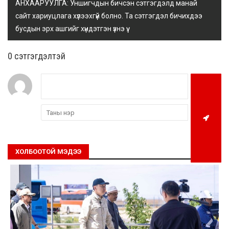
АНХААРУУЛГА: Уншигчдын бичсэн сэтгэгдэлд манай
сайт хариуцлага хүлээхгүй болно. Та сэтгэгдэл бичихдээ
бусдын эрх ашгийг хүндэтгэн үзнэ үү.
0 cэтгэгдэлтэй
ХОЛБООТОЙ МЭДЭЭ