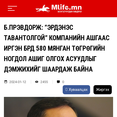
Б.ПҮРЭВДОРЖ: “ЭРДЭНЭС
ТАВАНТОЛГОЙ” КОМПАНИЙН АШГААС
ИРГЭН БҮРД 580 МЯНГАН ТӨГРӨГИЙН
НОГДОЛ АШИГ ОЛГОХ АСУУДЛЫГ
ДЭМЖИХИЙГ ШААРДАЖ БАЙНА
2024-01-12
2455
0
Хуваалцах
Жиргэх