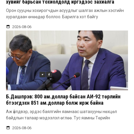
хувийг барьсан тохиолдолд иргэдээс захиалга
авдаг болгоно
Орон сууцны хохирогчдын асуудлыг шалгах ажлын хэсгийн
хуралдаан өнөөдөр боллоо. Барилга хот байгу
2026-08-06
Б.Дашпүрэв: 800 ам.доллар байсан АИ-92 төрлийн
бүтээгдэхүүн 851 ам.доллар болж ирж байна
Аж үйлдвэр, эрдэс баялгийн яамнаас шатахууны нөхцөл
байдлын талаар мэдээлэл өглөө. Тус яамны Төрийн
2026-08-06