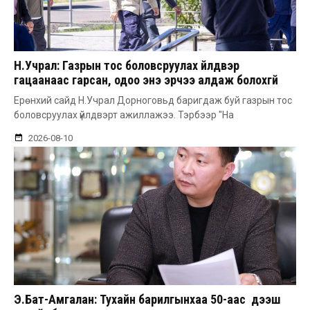
Н.Учрал: Газрын тос боловсруулах үйлдвэр
гацаанаас гарсан, одоо энэ эрчээ алдаж болохгүй
Ерөнхий сайд Н.Учрал Дорноговьд баригдаж буй газрын тос
боловсруулах үйлдвэрт ажиллажээ. Тэрбээр "На
2026-08-10
Э.Бат-Амгалан: Тухайн барилгынхаа 50-аас дээш