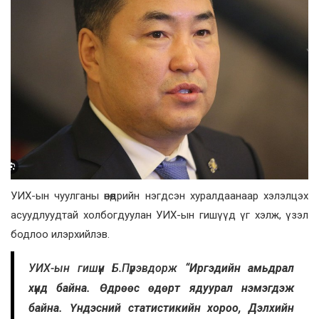
УИХ-ын чуулганы өнөөдрийн нэгдсэн хуралдаанаар хэлэлцэх
асуудлуудтай холбогдуулан УИХ-ын гишүүд үг хэлж, үзэл
бодлоо илэрхийлэв.
УИХ-ын гишүүн Б.Пүрэвдорж
“Иргэдийн амьдрал
хүнд байна. Өдрөөс өдөрт ядуурал нэмэгдэж
байна. Үндэсний статистикийн хороо, Дэлхийн