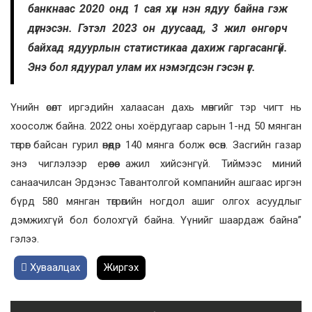
банкнаас 2020 онд 1 сая хүн нэн ядуу байна гэж
дүгнэсэн. Гэтэл 2023 он дуусаад, 3 жил өнгөрч
байхад ядуурлын статистикаа дахиж гаргасангүй.
Энэ бол ядуурал улам их нэмэгдсэн гэсэн үг.
Үнийн өсөлт иргэдийн халаасан дахь мөнгийг тэр чигт нь
хоосолж байна. 2022 оны хоёрдугаар сарын 1-нд 50 мянган
төгрөг байсан гурил өнөөдөр 140 мянга болж өссөн. Засгийн газар
энэ чиглэлээр ерөөсөө ажил хийсэнгүй. Тиймээс миний
санаачилсан Эрдэнэс Тавантолгой компанийн ашгаас иргэн
бүрд 580 мянган төгрөгийн ногдол ашиг олгох асуудлыг
дэмжихгүй бол болохгүй байна. Үүнийг шаардаж байна”
гэлээ.
Хуваалцах
Жиргэх