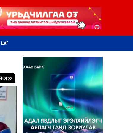
ӨТ ЦАГ
иргэх