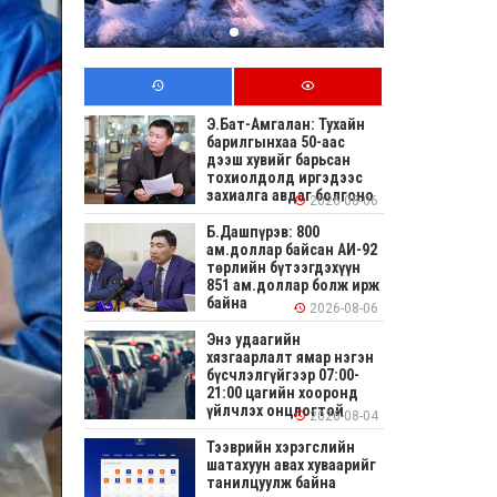
Э.Бат-Амгалан: Тухайн
барилгынхаа 50-аас
дээш хувийг барьсан
тохиолдолд иргэдээс
захиалга авдаг болгоно
2026-08-06
Б.Дашпүрэв: 800
ам.доллар байсан АИ-92
төрлийн бүтээгдэхүүн
851 ам.доллар болж ирж
байна
2026-08-06
Энэ удаагийн
хязгаарлалт ямар нэгэн
бүсчлэлгүйгээр 07:00-
21:00 цагийн хооронд
үйлчлэх онцлогтой
2026-08-04
Тээврийн хэрэгслийн
шатахуун авах хуваарийг
танилцуулж байна