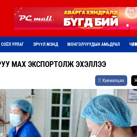
СОЁЛ УРЛАГ
ЭРҮҮЛ МЭНД
МОНГОЛЧУУДЫН АМЬДРАЛ
ЧӨЛӨ
С РУУ МАХ ЭКСПОРТОЛЖ ЭХЭЛЛЭЭ
Хуваалцах
Ж