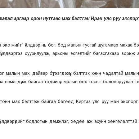
 халал аргаар орон нутгаас мах бэлтгэн Иран улс руу экспо
в эко мийт” үйлдвэр нь бог, бод малын тусгай шугамаар махаа бэ
үйлдвэртээ суурилуулж, арьсны эсгэлтийг багасгахаар зорьж
 малын мах, дайвар бүтээгдэхүүн бэлтгэх хүчин чадалтай малын
а нэмэгдүүлж байгаа төдийгүй малын өөх тосыг боловсруулан т
 тонн мах бэлтгэж байгаа бөгөөд Киргиз улс руу мөн экспорт
йлдвэрүүдийг бодлогын дэмжлэг, хөдөө аж ахуйн хөнгөлөлттэй