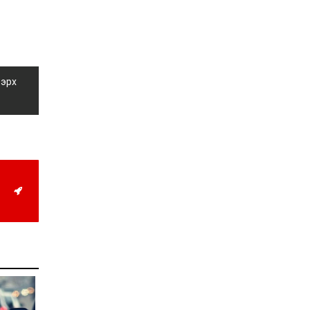
жил дөрвөн улиралтай
боллоо
2026-07-28
Нийслэлийн хэмжээнд
өнгөрсөн долоо хоногт
 эрх
гал түймрийн 35
дуудлага бүртгэгджээ
2026-07-27
Оюу толгойн төслөөс
иргэддээ ноогдол ашиг
хүртээх ажлын хэсэг
байгуулжээ
2026-07-24
Сөүлийн гудамжийг
амралтын өдрүүдэд
автомашингүй бүс
болгоно
2026-07-24
Ховд аймагт
бүртгэгдсэн тарваган
тахлын сэжигтэй
тохиолдол батлагджээ