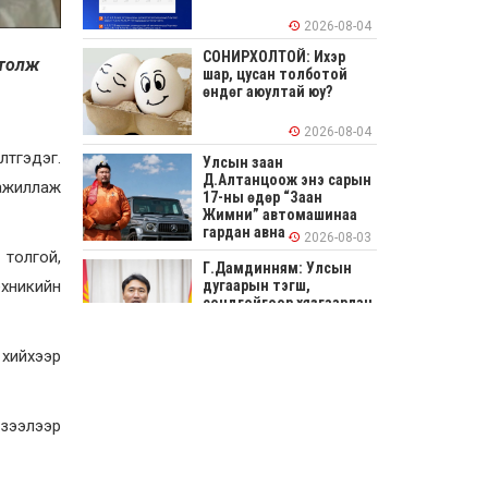
2026-08-04
СОНИРХОЛТОЙ: Ихэр
ртолж
шар, цусан толботой
өндөг аюултай юу?
2026-08-04
лтгэдэг.
Улсын заан
Д.Алтанцоож энэ сарын
 ажиллаж
17-ны өдөр “Заан
Жимни” автомашинаа
гардан авна
2026-08-03
 толгой,
Г.Дамдинням: Улсын
дугаарын тэгш,
ехникийн
сондгойгоор хязгаарлан
шатахуун олгоно
2026-08-03
 хийхээр
ОХУ шатахууны
экспортын хоригоо 2027
оны нэгдүгээр сар
 зээлээр
хүртэл сунгажээ
2026-07-31
Шинэ бүтцээр хичээлийн