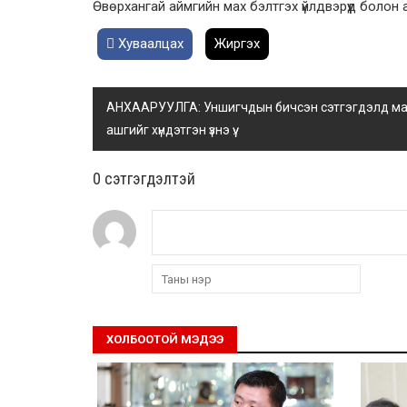
Өвөрхангай аймгийн мах бэлтгэх үйлдвэрүүд боло
Хуваалцах
Жиргэх
АНХААРУУЛГА: Уншигчдын бичсэн сэтгэгдэлд манай
ашгийг хүндэтгэн үзнэ үү.
0 cэтгэгдэлтэй
ХОЛБООТОЙ МЭДЭЭ