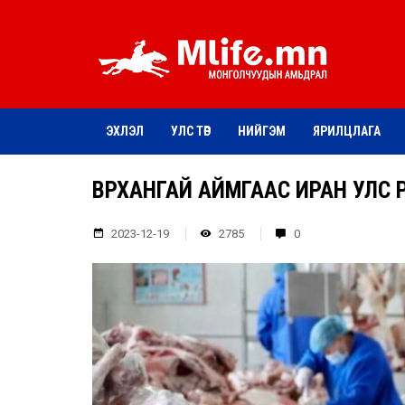
ЭХЛЭЛ
УЛС ТӨР
НИЙГЭМ
ЯРИЛЦЛАГА
ӨВӨРХАНГАЙ АЙМГААС ИРАН УЛ
2023-12-19
2785
0