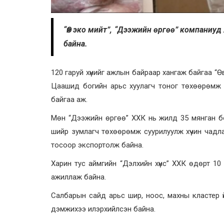
“Өв эко мийт”, “Дээжийн өргөө” компаниуд
байна.
120 гаруй хүнийг ажлын байраар хангаж байгаа “Ө
Цаашид богийн арьс хуулагч тоног төхөөрөмж 
байгаа аж.
Мөн “Дээжийн өргөө” ХХК нь жилд 35 мянган бог
шийр зумлагч төхөөрөмж суурилуулж хүчин чадла
тосоор экспортолж байна.
Харин тус аймгийн “Дэлхийн хүнс” ХХК өдөрт 10
ажиллаж байна.
Салбарын сайд арьс шир, ноос, махны кластер ү
дэмжихээ илэрхийлсэн байна.