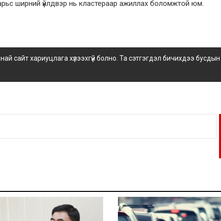
н арьс ширний үйлдвэр нь кластераар ажиллах боломжтой юм.
 сайт хариуцлага хүлээхгүй болно. Та сэтгэгдэл бичихдээ бусдын