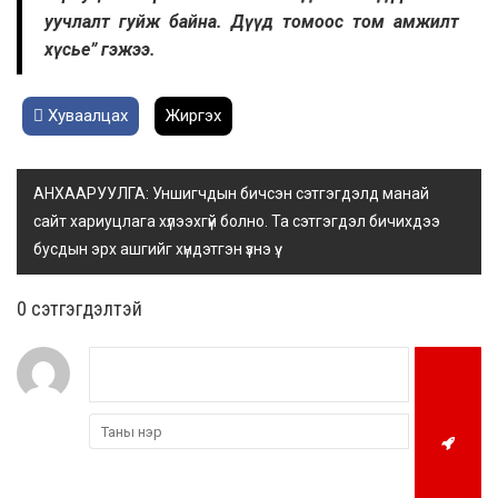
уучлалт гуйж байна. Дүүд томоос том амжилт
хүсье” гэжээ.
Хуваалцах
Жиргэх
АНХААРУУЛГА: Уншигчдын бичсэн сэтгэгдэлд манай
сайт хариуцлага хүлээхгүй болно. Та сэтгэгдэл бичихдээ
бусдын эрх ашгийг хүндэтгэн үзнэ үү.
0 cэтгэгдэлтэй