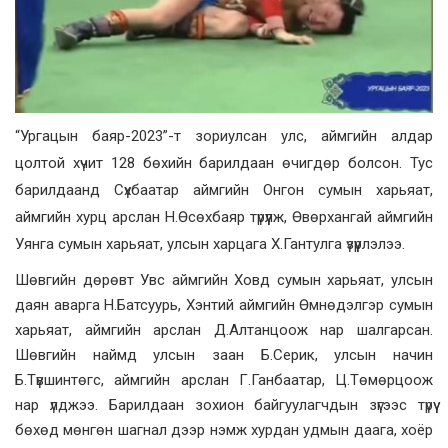
“Ургацын баяр-2023”-т зориулсан улс, аймгийн алдар
цолтой хүчит 128 бөхийн барилдаан өчигдөр болсон. Тус
барилдаанд Сүхбаатар аймгийн Онгон сумын харьяат,
аймгийн хурц арслан Н.Өсөхбаяр түрүүлж, Өвөрхангай аймгийн
Уянга сумын харьяат, улсын харцага Х.Гантулга үзүүрлэлээ.
Шөвгийн дөрөвт Увс аймгийн Ховд сумын харьяат, улсын
даян аварга Н.Батсуурь, Хэнтий аймгийн Өмнөдэлгэр сумын
харьяат, аймгийн арслан Д.Алтанцоож нар шалгарсан.
Шөвгийн наймд улсын заан Б.Серик, улсын начин
Б.Түвшинтөгс, аймгийн арслан Г.Ганбаатар, Ц.Төмөрцоож
нар үлджээ. Барилдаан зохион байгуулагчдын зүгээс түрүү
бөхөд мөнгөн шагнал дээр нэмж хурдан удмын даага, хоёр