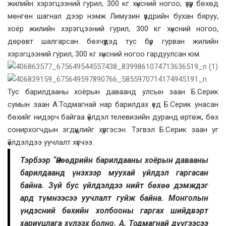
жилийн хэрэгцээний гурил, 300 кг хүнсний ногоо, үзүүр бөхөд
мөнгөн шагнал дээр нэмж Лимузин үүлдрийн бухан бяруу,
хоёр жилийн хэрэгцээний гурил, 300 кг хүнсний ногоо,
дөрөвт шалгарсан бөхчүүдэд тус бүр гурван жилийн
хэрэгцээний гурил, 300 кг хүнсний ногоо гардуулсан юм.
Тус барилдааны хоёрын даваанд улсын заан Б.Серик
сумын заан А.Тодмагнай нар барилдах үед Б.Серик унасан
бөхийг нидэрч байгаа үйлдэл телевизийн дуранд өртөж, бөх
сонирхогчдын эгдүүцлийг хүргэсэн. Тэгвэл Б.Серик заан уг
үйлдэлдээ уучлалт хүсчээ.
Тэрбээр “Өнөөдрийн барилдааны хоёрын давааны
барилдаанд үнэхээр муухай үйлдэл гаргасан
байна. Зүй бус үйлдэлдээ нийт бөхөө дэмждэг
ард түмнээсээ уучлалт гуйж байна. Монголын
үндэсний бөхийн холбооны гаргах шийдвэрт
хариуцлага хүлээх болно.
А. Тодмагнай
дүүгээсээ