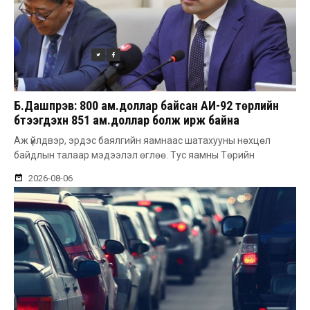
Б.Дашпүрэв: 800 ам.доллар байсан АИ-92 төрлийн
бүтээгдэхүүн 851 ам.доллар болж ирж байна
Аж үйлдвэр, эрдэс баялгийн яамнаас шатахууны нөхцөл
байдлын талаар мэдээлэл өглөө. Тус яамны Төрийн
2026-08-06