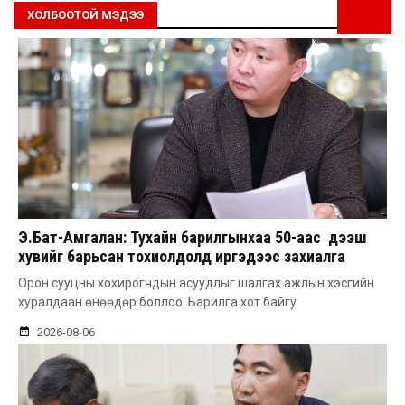
ХОЛБООТОЙ МЭДЭЭ
Э.Бат-Амгалан: Тухайн барилгынхаа 50-аас дээш
хувийг барьсан тохиолдолд иргэдээс захиалга
авдаг болгоно
Орон сууцны хохирогчдын асуудлыг шалгах ажлын хэсгийн
хуралдаан өнөөдөр боллоо. Барилга хот байгу
2026-08-06