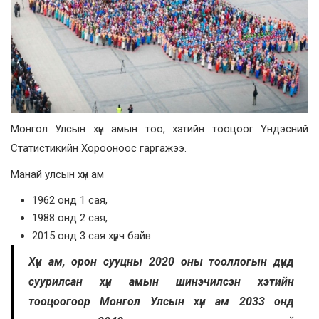
Монгол Улсын хүн амын тоо, хэтийн тооцоог Үндэсний
Статистикийн Хорооноос гаргажээ.
Манай улсын хүн ам
1962 онд 1 сая,
1988 онд 2 сая,
2015 онд 3 сая хүрч байв.
Хүн ам, орон сууцны 2020 оны тооллогын дүнд
суурилсан хүн амын шинэчилсэн хэтийн
тооцоогоор Монгол Улсын хүн ам 2033 онд