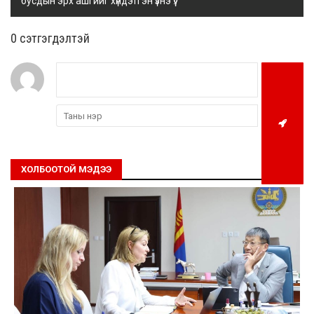
бусдын эрх ашгийг хүндэтгэн үзнэ үү.
0 cэтгэгдэлтэй
ХОЛБООТОЙ МЭДЭЭ