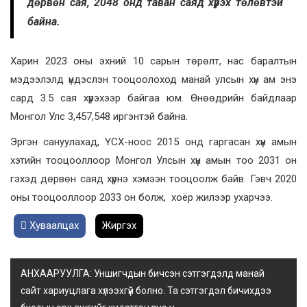
дөрвөн сая, 2048 онд таван саяд хүрэх төлөвтэй
байна.
Харин 2023 оны эхний 10 сарын төрөлт, нас баралтын
мэдээлэлд үндэслэн тооцоолоход манай улсын хүн ам энэ
сард 3.5 сая хүрэхээр байгаа юм. Өнөөдрийн байдлаар
Монгол Улс 3,457,548 иргэнтэй байна.
Эргэн сануулахад, ҮСХ-ноос 2015 онд гаргасан хүн амын
хэтийн тооцооллоор Монгол Улсын хүн амын тоо 2031 он
гэхэд дөрвөн саяд хүрнэ хэмээн тооцоолж байв. Гэвч 2020
оны тооцооллоор 2033 он болж, хоёр жилээр ухарчээ.
Хуваалцах
Жиргэх
АНХААРУУЛГА: Уншигчдын бичсэн сэтгэгдэлд манай
сайт хариуцлага хүлээхгүй болно. Та сэтгэгдэл бичихдээ