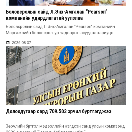
Боловсролын сайд Л.Энх-Амгалан “Pearson”
компанийн удирдлагатай уулзлаа
Боловсролын сайд Л.Энх-Амгалан "Pearson" компанийн
Мэргэжлийн боловсрол, ур чадварын асуудал хариуцс
2026-08-07
Долоодугаар сард 709.503 зөрчил бүртгэгджээ
Зөрчлийн бүртгэл мэдээллийн нэгдсэн санд улсын хэмжээнд