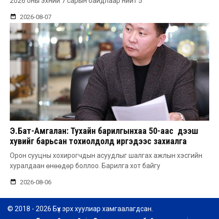
2026 оны эхний 7 сарын байдлаар нийт 5
2026-08-07
Э.Бат-Амгалан: Тухайн барилгынхаа 50-аас дээш
хувийг барьсан тохиолдолд иргэдээс захиалга
авдаг болгоно
Орон сууцны хохирогчдын асуудлыг шалгах ажлын хэсгийн
хуралдаан өнөөдөр боллоо. Барилга хот байгу
2026-08-06
© 2018 - 2026 Бүх эрх хуулиар хамгаалагдсан.