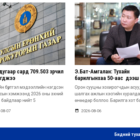
угаар сард 709.503 зөрчил
Э.Бат-Амгалан: Тухайн
эгджээ
барилгынхаа 50-аас дээш 
барьсан тохиолдолд иргэ
н бүртгэл мэдээллийн нэгдсэн
Орон сууцны хохирогчдын асу
захиалга авдаг болгоно
лсын хэмжээнд 2026 оны эхний
шалгах ажлын хэсгийн хуралд
 байдлаар нийт 5
өнөөдөр боллоо. Барилга хот б
-08-07
2026-08-06
Бидний тух