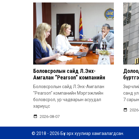
Боловсролын сайд Л.Энх-
Долоод
Амгалан “Pearson” компанийн
бүртг
удирдлагатай уулзлаа
Боловсролын сайд Л.Энх-Амгалан
Зөрчлий
"Pearson" компанийн Мэргэжлийн
санд у
боловсрол, ур чадварын асуудал
7 сарын
хариуцс
2026
2026-08-07
© 2018 - 2026 Бүх эрх хуулиар хамгаалагдсан.