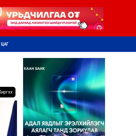
ӨТ ЦАГ
иргэх