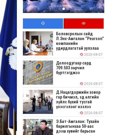
Боловсролын сайд
Л.Энх-Амгалан “Pearson”
компанийн
удирдлагатай уулзлаа
2026-08-07
Долоодугаар сард
709.503 зөрчил
бүртгэгджээ
2026-08-07
Д.Нацагдоржийн ховор
гар бичмэл, эд өлгийн
зүйлс бүхий тусгай
үзэсгэлэнг нээлээ
2026-08-07
Э.Бат-Амгалан: Тухайн
барилгынхаа 50-аас
дээш хувийг барьсан