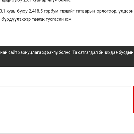
1 хувь буюу 2,418.5 тэрбум төгрөгийг татварын орлогоор, үлдсэн 
 бүрдүүлэхээр төлөвлөж тусгасан юм.
 сайт хариуцлага хүлээхгүй болно. Та сэтгэгдэл бичихдээ бусдын