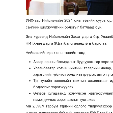
УИХ-аас Нийслэлийн 2024 оны төсвийн суурь орло
сангийн шилжүүлгийн орлогыг батлаад буй.
Энэ хүрээнд Нийслэлийн Засаг дарга бөгөөд Улаан
НИТХ-ын дарга Ж.Батбаясгаланд өргөн барилаа.
Нийслэлийн ирэх оны төсвийн төсөлд:
Агаар орчны бохирдлыг бууруулж, гэр хороо
Улаанбаатар хотын нийтийн тээврийн чанар, 
хэрэгслийг үйлчилгээнд нэвтрүүлж, авто түгж
Төр, хувийн хэвшлийн хамтын ажиллагааг 
бодлогыг хэрэгжүүлэх
Өнгөрсөн хугацаанд эхлүүлсэн хөрөнгө ору
нэмэгдүүлэх зэрэг ажлыг тусгажээ.
Мөн 2,598.9 тэрбум төгрөгийн орлого төвлөрүүлэхээр тө
хувиар, хүлээгдэж буй гүйцэтгэлээс 598.5 тэрбум тө