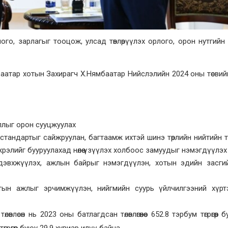
го, зарлагыг тооцож, улсад төвлөрүүлэх орлого, орон нутгийн 
баатар хотын Захирагч Х.Нямбаатар Нийслэлийн 2024 оны төсвийн
ллыг орон сууцжуулах
стандартыг сайжруулан, багтаамж ихтэй шинэ төрлийн нийтийн 
рэлийг бууруулахад нөлөө үзүүлэх холбоос замуудыг нэмэгдүүлэх
идэвхжүүлэх, ажлын байрыг нэмэгдүүлэн, хотын эдийн засги
улалтын ажлыг эрчимжүүлэн, нийгмийн суурь үйлчилгээний хүр
лөвлөсөн нь 2023 оны батлагдсан төлөвлөгөөнөөс 652.8 тэрбум төгрөгөөр 
грөгөөр буюу 29.9 хувиар илүү байна.