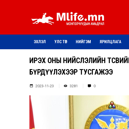
ЭХЛЭЛ
УЛС ТӨР
НИЙГЭМ
ЯРИЛЦЛАГА
ИРЭХ ОНЫ НИЙСЛЭЛИЙН ТӨСВИЙ
БҮРДҮҮЛЭХЭЭР ТУСГАЖЭЭ
2023-11-23
3281
0