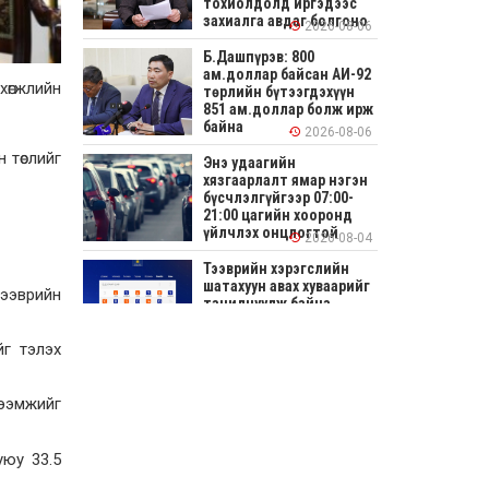
тохиолдолд иргэдээс
захиалга авдаг болгоно
2026-08-06
Б.Дашпүрэв: 800
ам.доллар байсан АИ-92
хөгжлийн
төрлийн бүтээгдэхүүн
851 ам.доллар болж ирж
байна
2026-08-06
 төслийг
Энэ удаагийн
хязгаарлалт ямар нэгэн
бүсчлэлгүйгээр 07:00-
21:00 цагийн хооронд
үйлчлэх онцлогтой
2026-08-04
Тээврийн хэрэгслийн
шатахуун авах хуваарийг
тээврийн
танилцуулж байна
2026-08-04
йг тэлэх
СОНИРХОЛТОЙ: Ихэр
шар, цусан толботой
тээмжийг
өндөг аюултай юу?
2026-08-04
буюу 33.5
Улсын заан