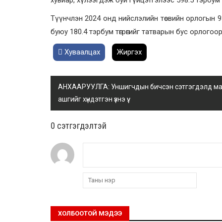
Түүнчлэн 2024 онд нийслэлийн төсвийн орлогын 93.
буюу 180.4 тэрбум төгрөгийг татварын бус орлогоор
Хуваалцах
Жиргэх
АНХААРУУЛГА: Уншигчдын бичсэн сэтгэгдэлд манай
ашгийг хүндэтгэн үзнэ үү.
0 cэтгэгдэлтэй
ХОЛБООТОЙ МЭДЭЭ