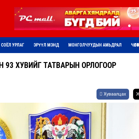
СОЁЛ УРЛАГ
ЭРҮҮЛ МЭНД
МОНГОЛЧУУДЫН АМЬДРАЛ
ЧӨЛӨ
Н 93 ХУВИЙГ ТАТВАРЫН ОРЛОГООР
Хуваалцах
Ж