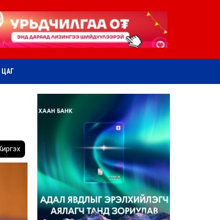
ӨТ ЦАГ
иргэх