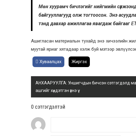
Мөн хуурамч бичлэгийг нийгмийн сүлжээнд 
байгууллагууд олж тогтоосон. Энэ асуудл
тэнд давхар ажиллагаа явагдаж байгааг
Е
Ашигласан материалын тухайд энэ хичээлийн жил
муутай яриаг хятадаар хэлж буй мэтээр эвлүүлсэн
Хуваалцах
Жиргэх
АНХААРУУЛГА: Уншигчдын бичсэн сэтгэгдэлд манай
ашгийг хүндэтгэн үзнэ үү.
0 cэтгэгдэлтэй