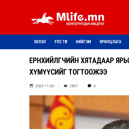
ЭХЛЭЛ
УЛС ТӨР
НИЙГЭМ
ЯРИЛЦЛАГА
ЕРӨНХИЙЛӨГЧИЙН ХЯТАДААР ЯР
ХҮМҮҮСИЙГ ТОГТООЖЭЭ
2023-11-20
2857
0