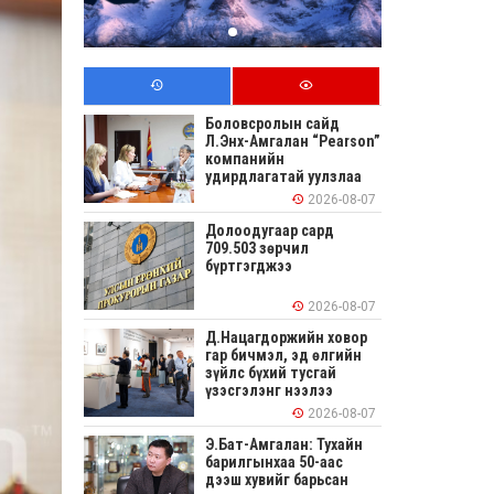
Боловсролын сайд
Л.Энх-Амгалан “Pearson”
компанийн
удирдлагатай уулзлаа
2026-08-07
Долоодугаар сард
709.503 зөрчил
бүртгэгджээ
2026-08-07
Д.Нацагдоржийн ховор
гар бичмэл, эд өлгийн
зүйлс бүхий тусгай
үзэсгэлэнг нээлээ
2026-08-07
Э.Бат-Амгалан: Тухайн
барилгынхаа 50-аас
дээш хувийг барьсан