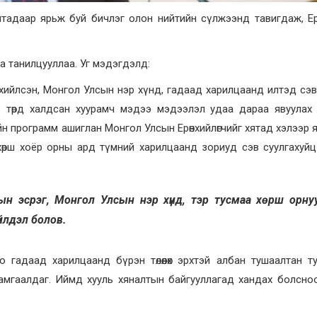
хятадаар ярьж буй бичлэг олон нийтийн сүлжээнд тавигдаж, Ерө
а танилцууллаа. Уг мэдэгдэлд:
ийлсэн, Монгол Улсын нэр хүнд, гадаад харилцаанд илтэд сэв
эр төрд халдсан хуурамч мэдээ мэдээлэл удаа дараа явуулах
н программ ашиглан Монгол Улсын Ерөнхийлөгчийг хятад хэлээр 
хөрш хоёр орны ард түмний харилцаанд зориуд сэв суулгахуй
лын эсрэг, Монгол Улсын нэр хүнд, тэр тусмаа хөрш орн
йлдэл болов.
о гадаад харилцаанд бүрэн төлөөлөх эрхтэй албан тушаалтан ту
хамгаалдаг. Иймд хууль хяналтын байгууллагад хандах болсно