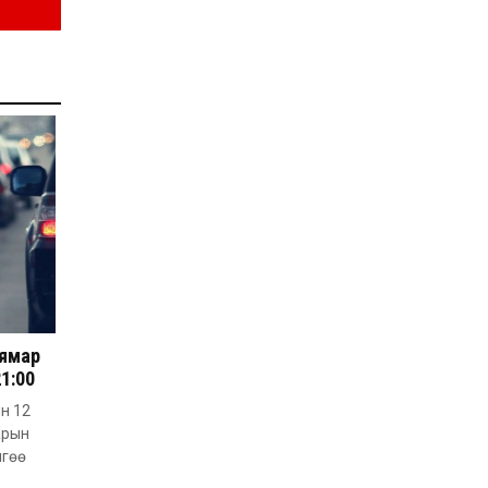
2026-07-27
Оюу толгойн төслөөс
иргэддээ ноогдол ашиг
хүртээх ажлын хэсэг
байгуулжээ
2026-07-24
Сөүлийн гудамжийг
амралтын өдрүүдэд
автомашингүй бүс
болгоно
2026-07-24
Ховд аймагт
бүртгэгдсэн тарваган
тахлын сэжигтэй
тохиолдол батлагджээ
2026-07-24
НЗД-ын орлогч асан
 ямар
Т.Даваадалайгийн
21:00
цагдан хорих таслан
сэргийлэх арга хэмжээг
ын 12
нэг сараар сунгажээ
2026-07-23
арын
Хүний эрүүл мэндэд
лгөө
хамгийн их эрсдэл