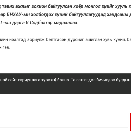
тавих ажлыг зохион байгуулсан хоёр монгол хүнийг хууль х
аар БНХАУ-ын холбогдох хүчний байгууллагуудад хандсаны 
ТГ-ын дарга
Я.Содбаатар
мэдээллээ.
ийн нээлтэд зориулж бэлтгэсэн дүрсийг ашиглан хувь хүний, 
 гэв.
 сайт хариуцлага хүлээхгүй болно. Та сэтгэгдэл бичихдээ бусдын