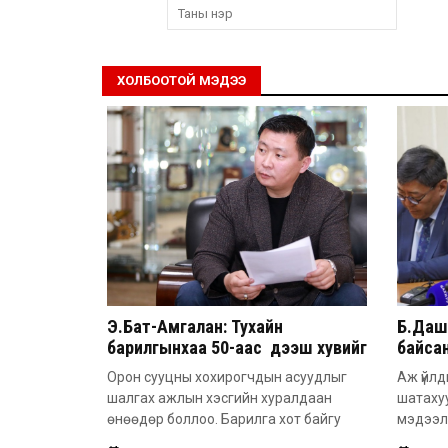
ХОЛБООТОЙ МЭДЭЭ
Э.Бат-Амгалан: Тухайн
Б.Дашп
барилгынхаа 50-аас дээш хувийг
байсан
барьсан тохиолдолд иргэдээс
851 а
Орон сууцны хохирогчдын асуудлыг
Аж үйлд
захиалга авдаг болгоно
шалгах ажлын хэсгийн хуралдаан
шатаху
өнөөдөр боллоо. Барилга хот байгу
мэдээл