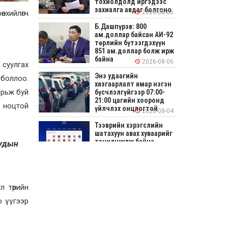
тохиолдолд иргэдээс
захиалга авдаг болгоно
нхийлөгч
2026-08-06
Б.Дашпүрэв: 800
ам.доллар байсан АИ-92
төрлийн бүтээгдэхүүн
851 ам.доллар болж ирж
байна
2026-08-06
 суулгах
Энэ удаагийн
 боллоо.
хязгаарлалт ямар нэгэн
ярьж буй
бүсчлэлгүйгээр 07:00-
21:00 цагийн хооронд
ц ноцтой
үйлчлэх онцлогтой
2026-08-04
Тээврийн хэрэгслийн
шатахуун авах хуваарийг
танилцуулж байна
уудын
2026-08-04
СОНИРХОЛТОЙ: Ихэр
шар, цусан толботой
л төрийн
өндөг аюултай юу?
о үүгээр
2026-08-04
Улсын заан