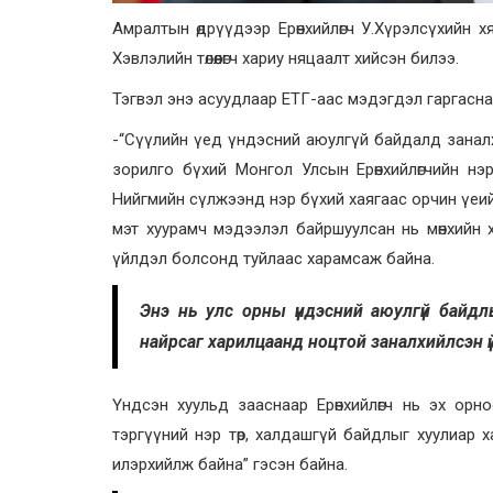
Амралтын өдрүүдээр Ерөнхийлөгч У.Хүрэлсүхийн 
Хэвлэлийн төлөөлөгч хариу няцаалт хийсэн билээ.
Тэгвэл энэ асуудлаар ЕТГ-аас мэдэгдэл гаргасна
-“Сүүлийн үед үндэсний аюулгүй байдалд заналх
зорилго бүхий Монгол Улсын Ерөнхийлөгчийн н
Нийгмийн сүлжээнд нэр бүхий хаягаас орчин үеий
мэт хуурамч мэдээлэл байршуулсан нь мөнхийн 
үйлдэл болсонд туйлаас харамсаж байна.
Энэ нь улс орны үндэсний аюулгүй байд
найрсаг харилцаанд ноцтой заналхийлсэн ү
Үндсэн хуульд зааснаар Ерөнхийлөгч нь эх орно
тэргүүний нэр төр, халдашгүй байдлыг хуулиар 
илэрхийлж байна” гэсэн байна.