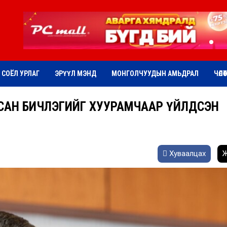
СОЁЛ УРЛАГ
ЭРҮҮЛ МЭНД
МОНГОЛЧУУДЫН АМЬДРАЛ
ЧӨЛӨ
ЬСАН БИЧЛЭГИЙГ ХУУРАМЧААР ҮЙЛДСЭН
Хуваалцах
Ж