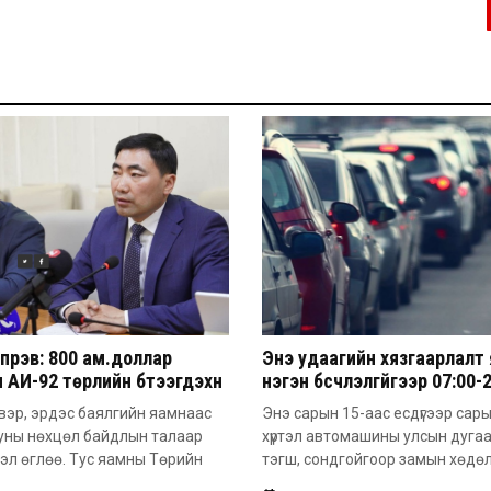
үрэв: 800 ам.доллар
Энэ удаагийн хязгаарлалт
 АИ-92 төрлийн бүтээгдэхүүн
нэгэн бүсчлэлгүйгээр 07:00-
м.доллар болж ирж байна
цагийн хооронд үйлчлэх
вэр, эрдэс баялгийн яамнаас
Энэ сарын 15-аас есдүгээр сар
онцлогтой
уны нөхцөл байдлын талаар
хүртэл автомашины улсын дуга
эл өглөө. Тус яамны Төрийн
тэгш, сондгойгоор замын хөдө