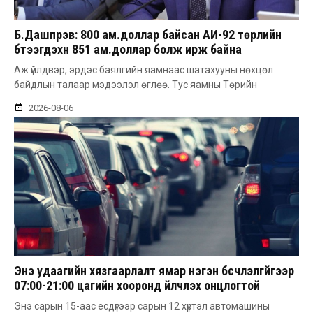
Б.Дашпүрэв: 800 ам.доллар байсан АИ-92 төрлийн
бүтээгдэхүүн 851 ам.доллар болж ирж байна
Аж үйлдвэр, эрдэс баялгийн яамнаас шатахууны нөхцөл
байдлын талаар мэдээлэл өглөө. Тус яамны Төрийн
2026-08-06
Энэ удаагийн хязгаарлалт ямар нэгэн бүсчлэлгүйгээр
07:00-21:00 цагийн хооронд үйлчлэх онцлогтой
Энэ сарын 15-аас есдүгээр сарын 12 хүртэл автомашины