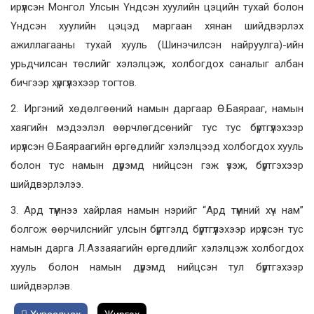
ирүүлсэн Монгол Улсын Үндсэн хуулийн цэцийн тухай болон
Үндсэн хуулийн цэцэд маргаан хянан шийдвэрлэх
ажиллагааны тухай хууль (Шинэчилсэн найруулга)-ийн
урьдчилсан төслийг хэлэлцэж, холбогдох саналыг албан
бичгээр хүргүүлэхээр тогтов.
2. Иргэний хөдөлгөөний намын даргаар Ө.Баярааг, намын
хаягийн мэдээлэл өөрчлөгдсөнийг тус тус бүртгүүлэхээр
ирүүлсэн Ө.Баяраагийн өргөдлийг хэлэлцээд холбогдох хууль
болон тус намын дүрэмд нийцсэн гэж үзэж, бүртгэхээр
шийдвэрлэлээ.
3. Ард түмнээ хайрлая намын нэрийг “Ард түмний хүч нам”
болгож өөрчилснийг улсын бүртгэлд бүртгүүлэхээр ирүүлсэн тус
намын дарга Л.Аззаяагийн өргөдлийг хэлэлцэж холбогдох
хууль болон намын дүрэмд нийцсэн тул бүртгэхээр
шийдвэрлэв.