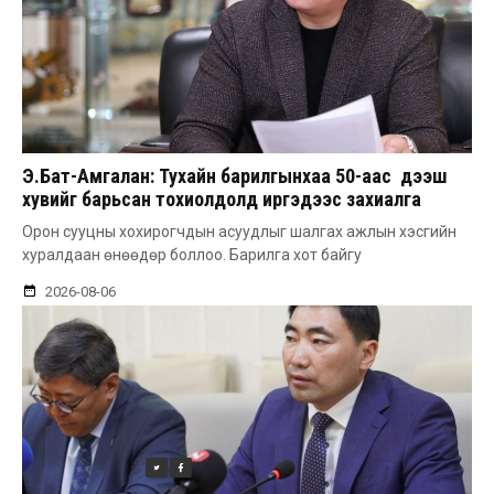
Э.Бат-Амгалан: Тухайн барилгынхаа 50-аас дээш
хувийг барьсан тохиолдолд иргэдээс захиалга
авдаг болгоно
Орон сууцны хохирогчдын асуудлыг шалгах ажлын хэсгийн
хуралдаан өнөөдөр боллоо. Барилга хот байгу
2026-08-06