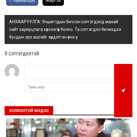
Хуваалцах
Жиргэх
АНХААРУУЛГА: Уншигчдын бичсэн сэтгэгдэлд манай
сайт хариуцлага хүлээхгүй болно. Та сэтгэгдэл бичихдээ
бусдын эрх ашгийг хүндэтгэн үзнэ үү.
0 cэтгэгдэлтэй
ХОЛБООТОЙ МЭДЭЭ