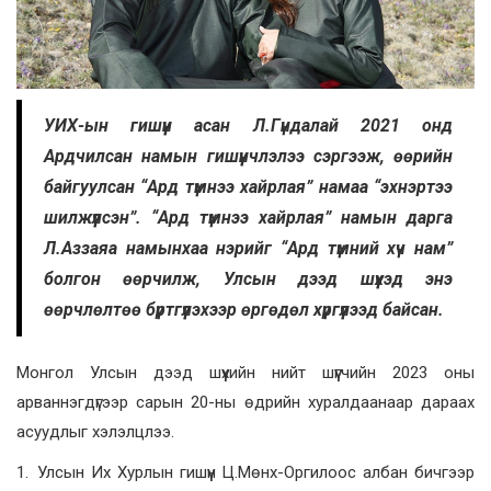
УИХ-ын гишүүн асан Л.Гүндалай 2021 онд
Ардчилсан намын гишүүнчлэлээ сэргээж, өөрийн
байгуулсан “Ард түмнээ хайрлая” намаа “эхнэртээ
шилжүүлсэн”. “Ард түмнээ хайрлая” намын дарга
Л.Аззаяа намынхаа нэрийг “Ард түмний хүч нам”
болгон өөрчилж, Улсын дээд шүүхэд энэ
өөрчлөлтөө бүртгүүлэхээр өргөдөл хүргүүлээд байсан.
Монгол Улсын дээд шүүхийн нийт шүүгчийн 2023 оны
арваннэгдүгээр сарын 20-ны өдрийн хуралдаанаар дараах
асуудлыг хэлэлцлээ.
1. Улсын Их Хурлын гишүүн Ц.Мөнх-Оргилоос албан бичгээр