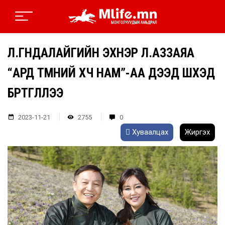
Л.ГҮНДАЛАЙГИЙН ЭХНЭР Л.АЗЗАЯА
“АРД ТҮМНИЙ ХҮЧ НАМ”-АА ДЭЭД ШҮҮХЭД
БҮРТГҮҮЛЛЭЭ
2023-11-21
2755
0
Хуваалцах
Жиргэх