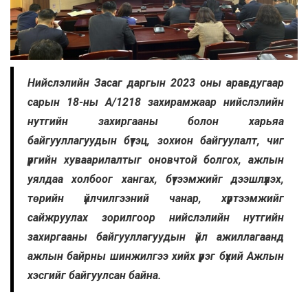
Нийслэлийн Засаг даргын 2023 оны аравдугаар
сарын 18-ны А/1218 захирамжаар нийслэлийн
нутгийн захиргааны болон харьяа
байгууллагуудын бүтэц, зохион байгуулалт, чиг
үүргийн хуваарилалтыг оновчтой болгох, ажлын
уялдаа холбоог хангах, бүтээмжийг дээшлүүлэх,
төрийн үйлчилгээний чанар, хүртээмжийг
сайжруулах зорилгоор нийслэлийн нутгийн
захиргааны байгууллагуудын үйл ажиллагаанд
ажлын байрны шинжилгээ хийх үүрэг бүхий Ажлын
хэсгийг байгуулсан байна.