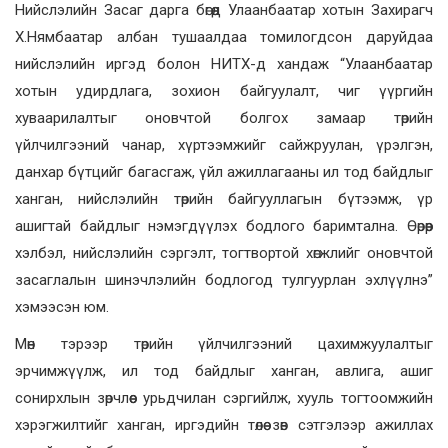
Нийслэлийн Засаг дарга бөгөөд Улаанбаатар хотын Захирагч
Х.Нямбаатар албан тушаалдаа томилогдсон даруйдаа
нийслэлийн иргэд болон НИТХ-д хандаж “Улаанбаатар
хотын удирдлага, зохион байгуулалт, чиг үүргийн
хуваарилалтыг оновчтой болгох замаар төрийн
үйлчилгээний чанар, хүртээмжийг сайжруулан, үрэлгэн,
данхар бүтцийг багасгаж, үйл ажиллагааны ил тод байдлыг
ханган, нийслэлийн төрийн байгууллагын бүтээмж, үр
ашигтай байдлыг нэмэгдүүлэх бодлого баримтална. Өөрөөр
хэлбэл, нийслэлийн сэргэлт, тогтвортой хөгжлийг оновчтой
засаглалын шинэчлэлийн бодлогод тулгуурлан эхлүүлнэ”
хэмээсэн юм.
Мөн тэрээр төрийн үйлчилгээний цахимжуулалтыг
эрчимжүүлж, ил тод байдлыг ханган, авлига, ашиг
сонирхлын зөрчлөөс урьдчилан сэргийлж, хууль тогтоомжийн
хэрэгжилтийг ханган, иргэдийн төлөө зөв сэтгэлээр ажиллах