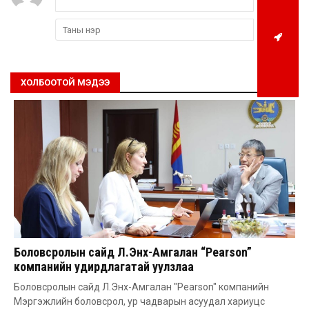
ХОЛБООТОЙ МЭДЭЭ
Боловсролын сайд Л.Энх-Амгалан “Pearson”
компанийн удирдлагатай уулзлаа
Боловсролын сайд Л.Энх-Амгалан "Pearson" компанийн
Мэргэжлийн боловсрол, ур чадварын асуудал хариуцс