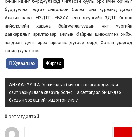
хүний нөөцийг бүрдүүлэхэд чиглэсэн хууль, эрх зүйн орчныг
бүрдүүлнэ гэдгээ онцолсон билээ. Энэ хүрээнд дээрх
Ажлын хэсэг НЗДТГ, УБЗАА, есөн дүүргийн ЗДТГ болон
нийслэлийн харьяа байгууллагуудын чиг үүргийн
давхардлыг арилгахаар ажлын байрны шинжилгээ хийж,
нэгдсэн дүнг ирэх арваннэгдүгээр сард Хотын даргад
танилцуулах юм.
Хуваалцах
Жиргэх
АНХААРУУЛГА: Уншигчдын бичсэн сэтгэгдэлд манай
сайт хариуцлага хүлээхгүй болно. Та сэтгэгдэл бичихдээ
бусдын эрх ашгийг хүндэтгэн үзнэ үү.
0 cэтгэгдэлтэй