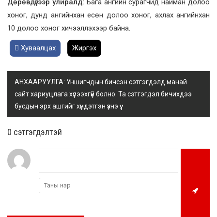
Дөрөвдүгээр улиралд:
Бага ангийн сурагчид найман долоо
хоног, дунд ангийнхан есөн долоо хоног, ахлах ангийнхан
10 долоо хоног хичээллэхээр байна.
Хуваалцах
Жиргэх
АНХААРУУЛГА: Уншигчдын бичсэн сэтгэгдэлд манай
сайт хариуцлага хүлээхгүй болно. Та сэтгэгдэл бичихдээ
бусдын эрх ашгийг хүндэтгэн үзнэ үү.
0 cэтгэгдэлтэй