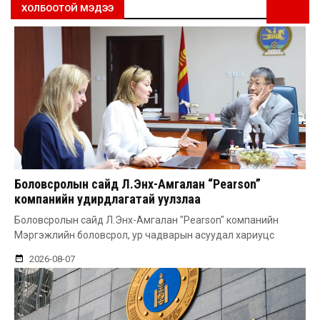
ХОЛБООТОЙ МЭДЭЭ
Боловсролын сайд Л.Энх-Амгалан “Pearson”
компанийн удирдлагатай уулзлаа
Боловсролын сайд Л.Энх-Амгалан "Pearson" компанийн
Мэргэжлийн боловсрол, ур чадварын асуудал хариуцс
2026-08-07