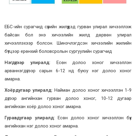
ЕБС-ийн сурагчид сүүлийн жилүүдэд гурван улирал хичээллэж
байсан бол энэ хичээлийн жилд дөрвөн улирал
хичээллэхээр болсон. Шинэчлэгдсэн хичээлийн жилийн
бүтцээр ерөнхий боловсролын сургуулийн сурагчид
Нэгдүгээр улиралд:
Есөн долоо хоног хичээллэн
арваннэгдүгээр сарын 6-12 нд буюу нэг долоо хоног
амарна.
Хоёрдугаар улиралд:
Найман долоо хоног хичээллэн 1-9
дүгээр ангийнхан гурван долоо хоног, 10-12 дугаар
ангийнхан хоёр долоо хоног амарна.
Гуравдугаар улиралд:
Есөн долоо хоног хичээллэн бүх
ангийнхан нэг долоо хоног амарна.