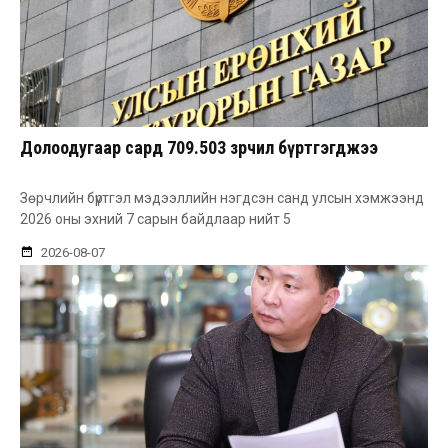
Долоодугаар сард 709.503 зөрчил бүртгэгджээ
Зөрчлийн бүртгэл мэдээллийн нэгдсэн санд улсын хэмжээнд
2026 оны эхний 7 сарын байдлаар нийт 5
2026-08-07