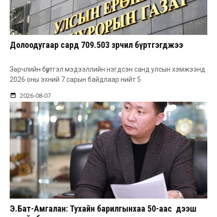
Долоодугаар сард 709.503 зөрчил бүртгэгджээ
Зөрчлийн бүртгэл мэдээллийн нэгдсэн санд улсын хэмжээнд
2026 оны эхний 7 сарын байдлаар нийт 5
2026-08-07
Э.Бат-Амгалан: Тухайн барилгынхаа 50-аас дээш