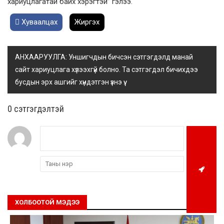
хариуцлагатай байх хэрэгтэй” гэлээ.
Хуваалцах
Жиргэх
АНХААРУУЛГА: Уншигчдын бичсэн сэтгэгдэлд манай
сайт хариуцлага хүлээхгүй болно. Та сэтгэгдэл бичихдээ
бусдын эрх ашгийг хүндэтгэн үзнэ үү.
0 cэтгэгдэлтэй
ХОЛБООТОЙ МЭДЭЭ