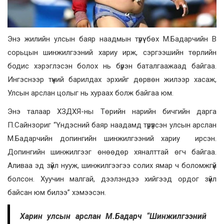
Энэ жилийн улсын баяр наадмын түрүү бөх М.Бадарчийн В
сорьцын шинжилгээний хариу ирж, сэргээшийн төрлийн
бодис хэрэглэсэн болох нь бүрэн баталгаажаад байгаа.
Ингэснээр түүний барилдах эрхийг дөрвөн жилээр хасаж,
Улсын арслан цолыг нь хураах болж байгаа юм.
Энэ талаар ХЗДХЯ-ны Төрийн нарийн бичгийн дарга
П.Сайнзориг “Үндэсний баяр наадамд түрүүлсэн улсын арслан
М.Бадарчийн допингийн шинжилгээний хариу ирсэн.
Допингийн шинжилгээг өнөөдөр хяналттай өгч байгаа.
Аливаа эд зүйл нууж, шинжилгээгээ солих ямар ч боломжгүй
болсон. Хуучин малгай, дээлэндээ хийгээд ордог зүйл
байсан юм билээ” хэмээсэн.
Харин улсын арслан М.Бадарч “Шинжилгээний