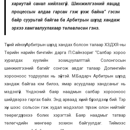
хариутай санал нийлэхгүй. Шинжилгээний явцад
процессын алдаа гарсан гэж үзэж байна” гэсэн
байр суурьтай байгаа ба Арбитрын шүүхэд хандаж
эрхээ хамгаалуулахаар төлөвлөсөн гэнэ.
Түүний ийнхүү Арбитрын шүүхэд хандах болсон талаар ХЗДХЯ-ны
Төрийн нарийн бичгийн дарга П.Сайнзориг “Салбар хороо
хуралдах хуулийн зохицуулалттай. Солонгосын
шинжилгээний багийг сонгож авдаг талаар Допингийн
хорооноос тодруулах нь зүйтэй. М.Бадарч Арбитрын шүүхэд
хандаж байгаа юм билээ, ямар асуудлаар хандсаныг нь
мэдэхгүй. Үндэсний баяр наадмын салбар хорооноос
шийдвэрээ гаргах байх. Энд арваад хүний бүрэлдэхүүн бий. Тэр
хүн шээс сольсон гэж худал мэдээлэл түгээж олон нийтийг
төөрөгдүүлэхээ болих хэрэгтэй. Баяр наадмыг татвар
төлөгчдийн мөнгөөр зохион байгуулдаг. Тиймээс