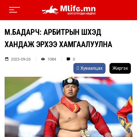
М.БАДАРЧ: АРБИТРЫН ШҮҮХЭД
ХАНДАЖ ЭРХЭЭ ХАМГААЛУУЛНА
2023-09-26
1084
0
Хуваалцах
Жиргэх