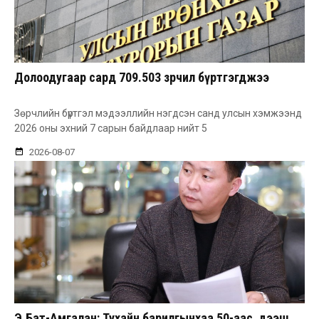
Долоодугаар сард 709.503 зөрчил бүртгэгджээ
Зөрчлийн бүртгэл мэдээллийн нэгдсэн санд улсын хэмжээнд
2026 оны эхний 7 сарын байдлаар нийт 5
2026-08-07
Э.Бат-Амгалан: Тухайн барилгынхаа 50-аас дээш