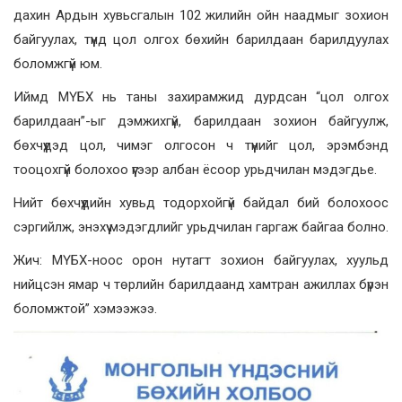
дахин Ардын хувьсгалын 102 жилийн ойн наадмыг зохион
байгуулах, түүнд цол олгох бөхийн барилдаан барилдуулах
боломжгүй юм.
Иймд МҮБХ нь таны захирамжид дурдсан “цол олгох
барилдаан”-ыг дэмжихгүй, барилдаан зохион байгуулж,
бөхчүүдэд цол, чимэг олгосон ч түүнийг цол, эрэмбэнд
тооцохгүй болохоо үүгээр албан ёсоор урьдчилан мэдэгдье.
Нийт бөхчүүдийн хувьд тодорхойгүй байдал бий болохоос
сэргийлж, энэхүү мэдэгдлийг урьдчилан гаргаж байгаа болно.
Жич: МҮБХ-ноос орон нутагт зохион байгуулах, хуульд
нийцсэн ямар ч төрлийн барилдаанд хамтран ажиллах бүрэн
боломжтой” хэмээжээ.