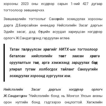
хорооны 2023 оны есдүгээр сарын 1-ний 427 дугаар
тогтоолоор зөвшөөрчээ.
Зөвшөөрлийн тогтоолыг Санхүүгийн зохицуулах хорооны
дарга Д.Баярсайхан өнөөдөр Нийслэлийн Засаг даргын
Эдийн засаг, дэд бүтцийн асуудал хариуцсан нэгдүгээр
орлогч Ж.Сандагсүрэнд гардуулан өглөө.
Татан төвлөрүүлсэн хөрөнгийг НИТХ-ын тогтоолоор
баталсан нийслэлийн төсөвт заасан хөрөнгө
оруулалтын төсөл, арга хэмжээнд зарцуулах бөгөөд
улирал тутам холбогдох тайланг Санхүүгийн
зохицуулах хороонд хүргүүлэх юм.
Нийслэлийн Засаг даргын нэгдүгээр орлогч
Ж.Сандагсүрэн
“Нийслэлийн бонд нь Монгол Улсын анхны
орон нутгийн бонд гэдгээрээ онцлогтой. Хөгжлийн