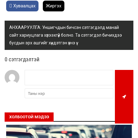
Хуваалцах
Жиргэх
АНХААРУУЛГА: Уншигчдын бичсэн сэтгэгдэлд манай
сайт хариуцлага хүлээхгүй болно. Та сэтгэгдэл бичихдээ
бусдын эрх ашгийг хүндэтгэн үзнэ үү.
0 cэтгэгдэлтэй
ХОЛБООТОЙ МЭДЭЭ