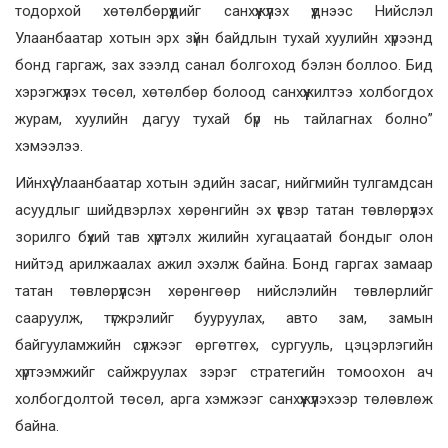
тодорхой хөтөлбөрүүдийг санхүүжүүлэх үүднээс Нийслэл
Улаанбаатар хотын эрх зүйн байдлын тухай хуулийн хүрээнд
бонд гаргаж, зах зээлд санал болгоход бэлэн боллоо. Бид
хэрэгжүүлэх төсөл, хөтөлбөр болоод санхүүжилтээ холбогдох
журам, хуулийн дагуу тухай бүр нь тайлагнах болно”
хэмээлээ.
Ийнхүү Улаанбаатар хотын эдийн засаг, нийгмийн тулгамдсан
асуудлыг шийдвэрлэх хөрөнгийн эх үүсвэр татан төвлөрүүлэх
зорилго бүхий тав хүртэлх жилийн хугацаатай бондыг олон
нийтэд арилжаалах ажил эхэлж байна. Бонд гаргах замаар
татан төвлөрүүлсэн хөрөнгөөр нийслэлийн төвлөрлийг
сааруулж, түгжрэлийг бууруулах, авто зам, замын
байгууламжийн сүлжээг өргөтгөх, сургууль, цэцэрлэгийн
хүртээмжийг сайжруулах зэрэг стратегийн томоохон ач
холбогдолтой төсөл, арга хэмжээг санхүүжүүлэхээр төлөвлөж
байна.