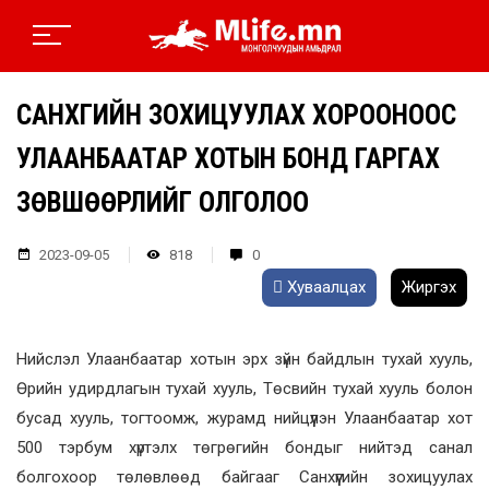
САНХҮҮГИЙН ЗОХИЦУУЛАХ ХОРООНООС
УЛААНБААТАР ХОТЫН БОНД ГАРГАХ
ЗӨВШӨӨРЛИЙГ ОЛГОЛОО
2023-09-05
818
0
Хуваалцах
Жиргэх
Нийслэл Улаанбаатар хотын эрх зүйн байдлын тухай хууль,
Өрийн удирдлагын тухай хууль, Төсвийн тухай хууль болон
бусад хууль, тогтоомж, журамд нийцүүлэн Улаанбаатар хот
500 тэрбум хүртэлх төгрөгийн бондыг нийтэд санал
болгохоор төлөвлөөд байгааг Санхүүгийн зохицуулах