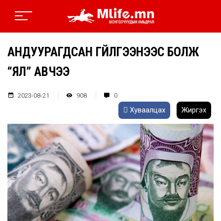
АНДУУРАГДСАН ГҮЙЛГЭЭНЭЭС БОЛЖ
“ЯЛ” АВЧЭЭ
2023-08-21
908
0
Хуваалцах
Жиргэх