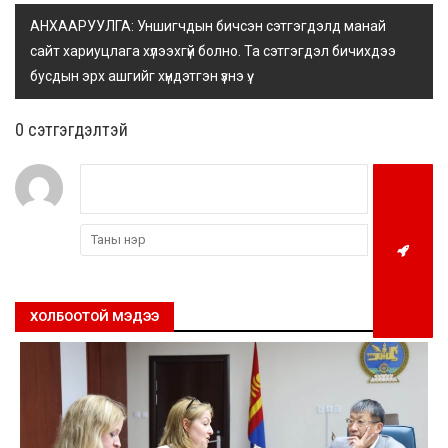
АНХААРУУЛГА: Уншигчдын бичсэн сэтгэгдэлд манай
сайт хариуцлага хүлээхгүй болно. Та сэтгэгдэл бичихдээ
бусдын эрх ашгийг хүндэтгэн үзнэ үү.
0 cэтгэгдэлтэй
ХОЛБООТОЙ МЭДЭЭ