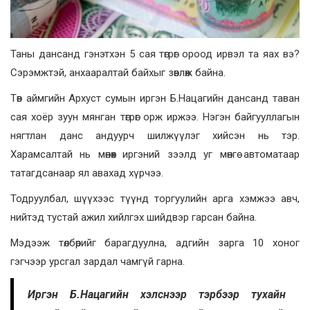
Таны дансанд гэнэтхэн 5 сая төгрөг ороод ирвэл та яах вэ?
Сэрэмжтэй, анхааралтай байхыг зөвлөж байна.
Төв аймгийн Архуст сумын иргэн Б.Нацагийн дансанд таван
сая хоёр зуун мянган төгрөг орж иржээ. Нэгэн байгууллагын
нягтлан данс андуурч шилжүүлэг хийсэн нь тэр.
Харамсалтай нь мөнөөх иргэний зээлд уг мөнгө автоматаар
татагдсанаар ял авахад хүрчээ.
Тодруулбал, шүүхээс түүнд торгуулийн арга хэмжээ авч,
нийтэд тустай ажил хийлгэх шийдвэр гарсан байна.
Мэдээж төлбөрийг барагдуулна, адгийн зарга 10 хоног
гэгчээр урсгал зардал чамгүй гарна.
Иргэн Б.Нацагийн хэлснээр тэрбээр тухайн