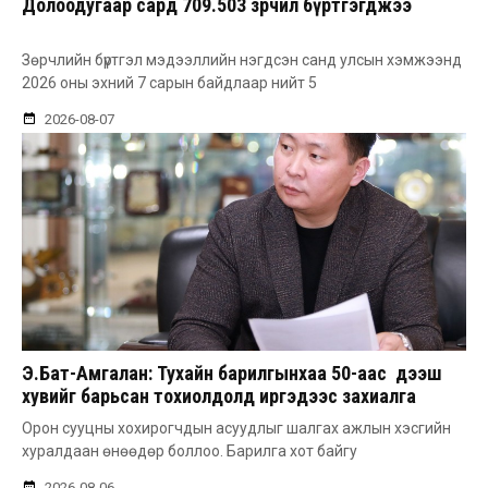
Долоодугаар сард 709.503 зөрчил бүртгэгджээ
Зөрчлийн бүртгэл мэдээллийн нэгдсэн санд улсын хэмжээнд
2026 оны эхний 7 сарын байдлаар нийт 5
2026-08-07
Э.Бат-Амгалан: Тухайн барилгынхаа 50-аас дээш
хувийг барьсан тохиолдолд иргэдээс захиалга
авдаг болгоно
Орон сууцны хохирогчдын асуудлыг шалгах ажлын хэсгийн
хуралдаан өнөөдөр боллоо. Барилга хот байгу
2026-08-06