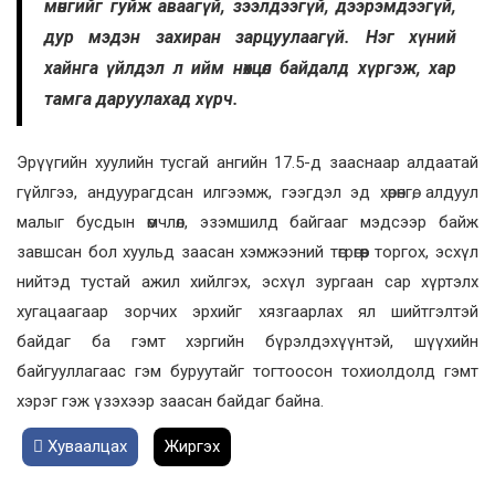
мөнгийг гуйж аваагүй, зээлдээгүй, дээрэмдээгүй,
дур мэдэн захиран зарцуулаагүй. Нэг хүний
хайнга үйлдэл л ийм нөхцөл байдалд хүргэж, хар
тамга даруулахад хүрч.
Эрүүгийн хуулийн тусгай ангийн 17.5-д зааснаар алдаатай
гүйлгээ, андуурагдсан илгээмж, гээгдэл эд хөрөнгө, алдуул
малыг бусдын өмчлөл, эзэмшилд байгааг мэдсээр байж
завшсан бол хуульд заасан хэмжээний төгрөгөөр торгох, эсхүл
нийтэд тустай ажил хийлгэх, эсхүл зургаан сар хүртэлх
хугацаагаар зорчих эрхийг хязгаарлах ял шийтгэлтэй
байдаг ба гэмт хэргийн бүрэлдэхүүнтэй, шүүхийн
байгууллагаас гэм буруутайг тогтоосон тохиолдолд гэмт
хэрэг гэж үзэхээр заасан байдаг байна.
Хуваалцах
Жиргэх