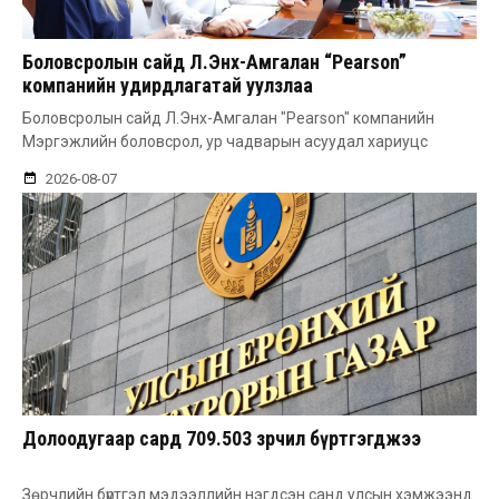
Боловсролын сайд Л.Энх-Амгалан “Pearson”
компанийн удирдлагатай уулзлаа
Боловсролын сайд Л.Энх-Амгалан "Pearson" компанийн
Мэргэжлийн боловсрол, ур чадварын асуудал хариуцс
2026-08-07
Долоодугаар сард 709.503 зөрчил бүртгэгджээ
Зөрчлийн бүртгэл мэдээллийн нэгдсэн санд улсын хэмжээнд