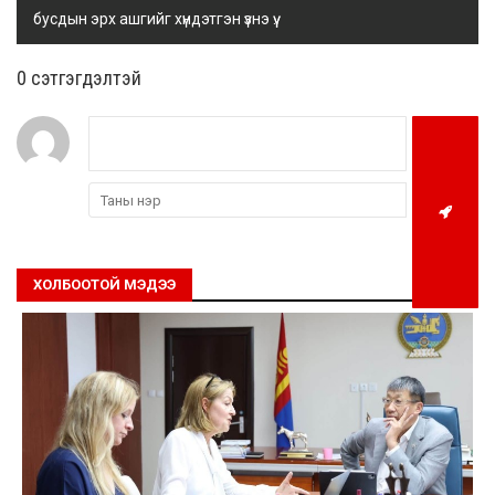
бусдын эрх ашгийг хүндэтгэн үзнэ үү.
0 cэтгэгдэлтэй
ХОЛБООТОЙ МЭДЭЭ