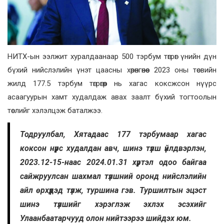
НИТХ-ын ээлжит хуралдаанаар 500 тэрбум төгрөг үнийн дүн
бүхий нийслэлийн үнэт цаасны хөрөнгөнөөс 2023 оны төсвийн
жилд 177.5 тэрбум төгрөгөөр нь хагас коксжсон нүүрс
асаагуурын хамт худалдаж авах заалт бүхий тогтоолын
төслийг хэлэлцэж баталжээ.
Тодруулбал, Хятадаас 177 тэрбумаар хагас
коксон нүүрс худалдан авч, шинэ түлш үйлдвэрлэн,
2023.12-15-наас 2024.01.31 хүртэл одоо байгаа
сайжруулсан шахмал түлшний оронд нийслэлийн
айл өрхүүдэд түлж, туршина гэв. Туршилтын эцэст
шинэ түлшийг хэрэглэж эхлэх эсэхийг
Улаанбаатарчууд олон нийтээрээ шийдэх юм.