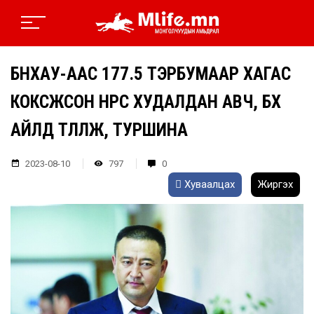
БНХАУ-ААС 177.5 ТЭРБУМААР ХАГАС
КОКСЖСОН НҮҮРС ХУДАЛДАН АВЧ, БҮХ
АЙЛД ТҮЛҮҮЛЖ, ТУРШИНА
2023-08-10
797
0
Хуваалцах
Жиргэх