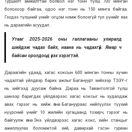
Туршилт амжилттай болвол нэг тонн түлш 700 мянган
болохоор байгаа, одоо нэг тонн нь 150 мянга байгаа.
Гэхдээ түлшний үнийг огцом нэмж болохгүй тул үүнийг яах
нь дараагийн асуудал.
Утааг 2025-2026 оны галлагааны улиралд
шийдэж чадах байх, наана нь чадахгүй. Ямар ч
байсан оролдоод үзэх хэрэгтэй.
Дараагийн удаад, хагас коксын 600 мянган тонны хүчин
чадалтай үйлдвэр барих ажлыг Багануурт хийхээр ТЭЗҮ-г
нь хийгээд дуусаж байна. Дараа нь Тавантолгой түлш
шинээр баригдах үйлдвэрээс хагас коксыг нь худалдаж
авах гэрээг нь хийж өгнө. Багануураас нийлүүлэх түүхий
нүүрсний үнийг 10 жилийн хугацаанд тохирч, гэрээг нь
байгуулж өгнө. Энэ үйлдвэрээс хагас кокс, хийн станцыг
ажиллуулах боломжтой хий, давирхай гэсэн гурван