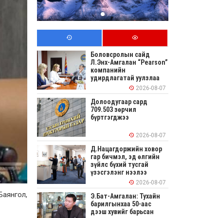
Боловсролын сайд
Л.Энх-Амгалан “Pearson”
компанийн
удирдлагатай уулзлаа
2026-08-07
Долоодугаар сард
709.503 зөрчил
бүртгэгджээ
2026-08-07
Д.Нацагдоржийн ховор
гар бичмэл, эд өлгийн
зүйлс бүхий тусгай
үзэсгэлэнг нээлээ
2026-08-07
Баянгол,
Э.Бат-Амгалан: Тухайн
барилгынхаа 50-аас
дээш хувийг барьсан