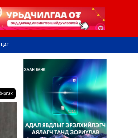
ӨТ ЦАГ
иргэх