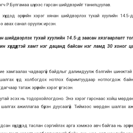
гч Р.Булгамаа шүүхээс гарсан шийдвэрийг танилцуулав.
үүхдэд эрүүгийн хэрэг хянан шийдвэрлэх тухай хуулийн 14.5-
э авах санал оруулж ирсэн.
хянан шийдвэрлэх тухай хуулийн 14.5-д заасан хязгаарлалт то
н хүүхдүүдтэй хамт нэг дацанд байсан нэг ламд 30 хоног ц
г бие хамгаалах чадваргүй байдлыг далимдуулж бэлгийн шинжтэй 
 шалгах үед холбогдох нотлох баримтуудаар нотлогдож байн
агчаар татаж эрүүгийн хэрэг үүсгэсэн.
 буруутай эсэх нь тодорхойлогдоно. Энэ хэрэг гарснаас хойш мөрдө
шалгах ажиллагаа бүрэн дуусаагүй. Тиймээс мөрдөн шалгах а
н хүүхдүүдэд таслан сэргийлэх арга хэмжээ авч байгаа нь эрүүги