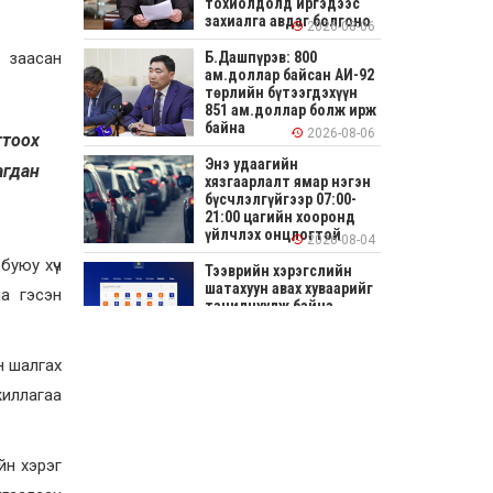
тохиолдолд иргэдээс
захиалга авдаг болгоно
2026-08-06
Б.Дашпүрэв: 800
д заасан
ам.доллар байсан АИ-92
төрлийн бүтээгдэхүүн
851 ам.доллар болж ирж
байна
2026-08-06
гтоох
Энэ удаагийн
агдан
хязгаарлалт ямар нэгэн
бүсчлэлгүйгээр 07:00-
21:00 цагийн хооронд
үйлчлэх онцлогтой
2026-08-04
буюу хүч
Тээврийн хэрэгслийн
шатахуун авах хуваарийг
а гэсэн
танилцуулж байна
2026-08-04
н шалгах
СОНИРХОЛТОЙ: Ихэр
жиллагаа
шар, цусан толботой
өндөг аюултай юу?
2026-08-04
йн хэрэг
Улсын заан