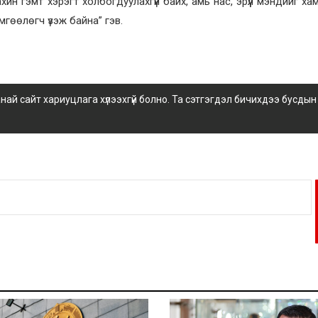
ин гэмт хэрэгт холбогдуулахгүй байх, амь нас, эрүүл мэндийг ха
гөөлөгч үзэж байна” гэв.
 сайт хариуцлага хүлээхгүй болно. Та сэтгэгдэл бичихдээ бусдын