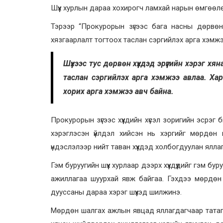
Шүүх хурлын дараа хохирогч ламхай нарын өмгөөлө
Тэрээр “Прокурорын зүгээс бага насны дөрвөн х
хязгаарлалт тогтоох таслан сэргийлэх арга хэмжэ
Шүүхээс тус дөрвөн хүүхдэд эрүүгийн хэрэг 
таслан сэргийлэх арга хэмжээ авлаа. Хари
хорих арга хэмжээ авч байна.
Прокурорын зүгээс хүүхдийн хүсэл зоригийн эсрэ
хэрэглэсэн үйлдэл хийсэн нь хэргийг мөрдөн
үндэслэлээр нийт таван хүүхдэд холбогдуулан яллагд
Гэм буруугийн шүүх хурлаар дээрх хүүхдүүдийг гэм
ажиллагаа шуурхай явж байгаа. Гэхдээ мөрдөн 
дууссаны дараа хэрэг шүүхэд шилжинэ.
Мөрдөн шалгах ажлын явцад яллагдагчаар татагдса