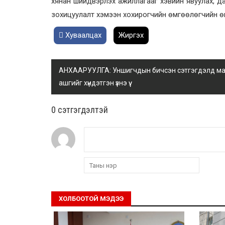
хянан шийдвэрлэх ажиллагааг хэвийн явуулах, дах
зохицуулалт хэмээн хохирогчийн өмгөөлөгчийн өм
Хуваалцах
Жиргэх
АНХААРУУЛГА: Уншигчдын бичсэн сэтгэгдэлд манай
ашгийг хүндэтгэн үзнэ үү.
0 cэтгэгдэлтэй
ХОЛБООТОЙ МЭДЭЭ