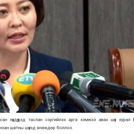
н хүүхдүүдэд таслан сэргийлэх арга хэмжээ авах шүүх хурал 
н анхан шатны шүүхэд өнөөдөр боллоо.