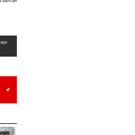
мгаалсан
Д.Алтанцоож энэ сарын
17-ны өдөр “Заан
Жимни” автомашинаа
гардан авна
2026-08-03
Г.Дамдинням: Улсын
дугаарын тэгш,
сондгойгоор хязгаарлан
шатахуун олгоно
 эрх
2026-08-03
ОХУ шатахууны
экспортын хоригоо 2027
оны нэгдүгээр сар
хүртэл сунгажээ
2026-07-31
Шинэ бүтцээр хичээлийн
жил дөрвөн улиралтай
боллоо
2026-07-28
Нийслэлийн хэмжээнд
өнгөрсөн долоо хоногт
гал түймрийн 35
дуудлага бүртгэгджээ