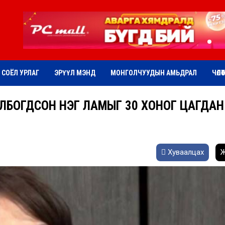
СОЁЛ УРЛАГ
ЭРҮҮЛ МЭНД
МОНГОЛЧУУДЫН АМЬДРАЛ
ЧӨЛӨ
ЛБОГДСОН НЭГ ЛАМЫГ 30 ХОНОГ ЦАГДАН
Хуваалцах
Ж