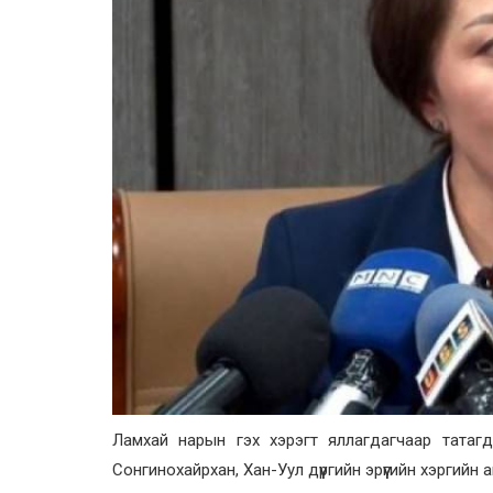
Ламхай нарын гэх хэрэгт яллагдагчаар татагдса
Сонгинохайрхан, Хан-Уул дүүргийн эрүүгийн хэргий