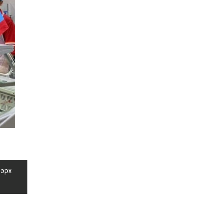
Д.Алтанцоож энэ сарын
17-ны өдөр “Заан
Жимни” автомашинаа
гардан авна
2026-08-03
Г.Дамдинням: Улсын
дугаарын тэгш,
сондгойгоор хязгаарлан
шатахуун олгоно
2026-08-03
ОХУ шатахууны
экспортын хоригоо 2027
оны нэгдүгээр сар
хүртэл сунгажээ
2026-07-31
Шинэ бүтцээр хичээлийн
жил дөрвөн улиралтай
боллоо
 эрх
2026-07-28
Нийслэлийн хэмжээнд
өнгөрсөн долоо хоногт
гал түймрийн 35
дуудлага бүртгэгджээ