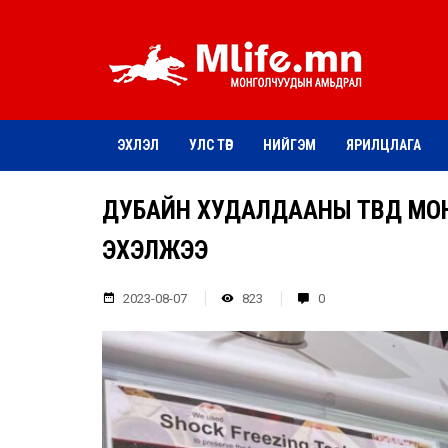
ЭХЛЭЛ
УЛС ТӨР
НИЙГЭМ
ЯРИЛЦЛАГА
ДУБАЙН ХУДАЛДААНЫ ТӨВД М
ЭХЭЛЖЭЭ
2023-08-07
823
0