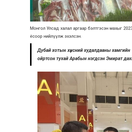
Монгол Улсад халал аргаар бэлтгэсэн махыг 202
ёсоор нийлүүлж эхэлсэн.
Дубай хотын хүнсний худалдааны хамгийн т
ойртсон тухай Арабын нэгдсэн Эмират да