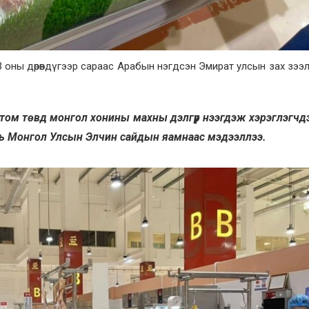
3 оны дөрөвдүгээр сараас Арабын нэгдсэн Эмират улсын зах зээ
ом төвд монгол хонины махны дэлгүүр нээгдэж хэрэглэгчдэд
хь Монгол Улсын Элчин сайдын яамнаас мэдээллээ.