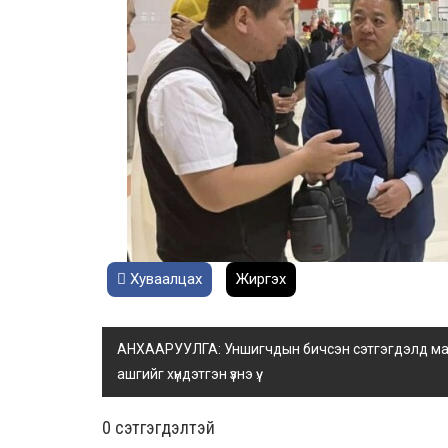
Хуваалцах
Жиргэх
АНХААРУУЛГА: Уншигчдын бичсэн сэтгэгдэлд манай
ашгийг хүндэтгэн үзнэ үү.
0 cэтгэгдэлтэй