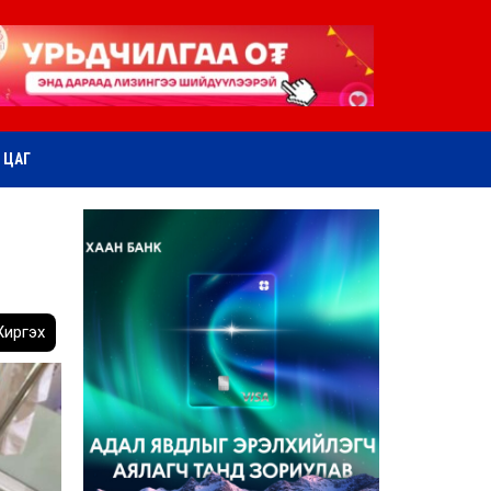
ӨТ ЦАГ
иргэх