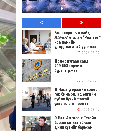
Боловсролын сайд
Л.Энх-Амгалан “Pearson”
компанийн
удирдлагатай уулзлаа
2026-08-07
Долоодугаар сард
709.503 зөрчил
бүртгэгджээ
2026-08-07
Д.Нацагдоржийн ховор
гар бичмэл, эд өлгийн
зүйлс бүхий тусгай
үзэсгэлэнг нээлээ
2026-08-07
Э.Бат-Амгалан: Тухайн
барилгынхаа 50-аас
дээш хувийг барьсан