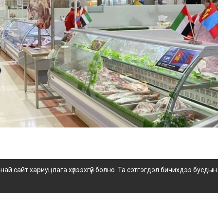
 сайт хариуцлага хүлээхгүй болно. Та сэтгэгдэл бичихдээ бусдын