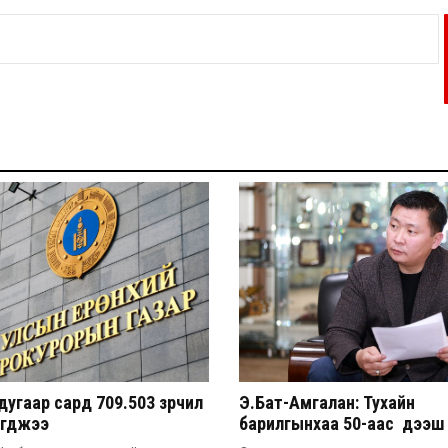
угаар сард 709.503 зөрчил
Э.Бат-Амгалан: Тухайн
эгджээ
барилгынхаа 50-аас дээш 
барьсан тохиолдолд иргэ