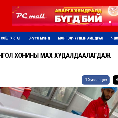
СОЁЛ УРЛАГ
ЭРҮҮЛ МЭНД
МОНГОЛЧУУДЫН АМЬДРАЛ
ЧӨЛӨ
ОНГОЛ ХОНИНЫ МАХ ХУДАЛДААЛАГДАЖ
Хуваалцах
Ж