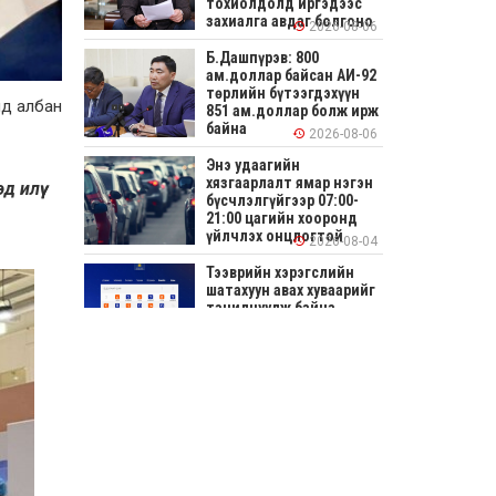
тохиолдолд иргэдээс
захиалга авдаг болгоно
2026-08-06
Б.Дашпүрэв: 800
ам.доллар байсан АИ-92
төрлийн бүтээгдэхүүн
лд албан
851 ам.доллар болж ирж
байна
2026-08-06
Энэ удаагийн
хязгаарлалт ямар нэгэн
 илүү
бүсчлэлгүйгээр 07:00-
21:00 цагийн хооронд
үйлчлэх онцлогтой
2026-08-04
Тээврийн хэрэгслийн
шатахуун авах хуваарийг
танилцуулж байна
2026-08-04
СОНИРХОЛТОЙ: Ихэр
шар, цусан толботой
өндөг аюултай юу?
2026-08-04
Улсын заан