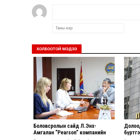
ХОЛБООТОЙ МЭДЭЭ
Боловсролын сайд Л.Энх-
Долоод
Амгалан “Pearson” компанийн
бүртг
удирдлагатай уулзлаа