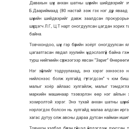
Давахын шүүх анхан шатны шүүхийн шийдвэрийг хү
Б.Даариймаад (80 настай ээж гэх нэг дүр яваа
шүүхийн шийдвэрийг давж заалдсан прокурорын 
шүүгдэгч Л.Г, Ц.Т нарт оногдуулсан цагдан хорих
байна.
Товчхондоо, шүүх гэр бүлийн хоёрт оногдуулсан 
цагаатгасан явдал хуулийн үндэслэлгүй байна гэ
турш нийгмийн сүлжээгээр явсан “Зариг” Өнөрөөги
Нэг зүйлийг тодруулахад, энэ хэрэг эхнээсээ 
нийлснээс болж хулгайд гүтгэгдсэн” ч юм биш.
малыг хоёр айлаас хулгайлж, малыг тэмдэгл
маркийн машинаар тээвэрлэн өөр нэг айлын хо
хохиролтой хэрэг. Энэ тухай анхан шатны шүүх
нэрлэгдэх болсон нь хулгайд малаа алдсан ирг
хагас дутуу олж авсны дараа дутсан найман ишиг
Товчхон хэлбэл, бүрэн гүйцэд үйлдэгдэж дууссан, т