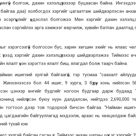
чингүй болгож, дахин хэлэлцүүлэхээр буцаасан байна. Ингэхдээ 
д байгаа даа) холбогдох хэргийг цагаатгаж шийдвэрлэсэн анх
эсэргүүцлийг үндэслэл болгожээ. Мөн хэргийг дахин хэлэлцэ
 таслан сэргийлэх арга хэмжээг өөрчилж, хувийн батлан даалтад 
ялыг хэрэгсэхгүй болгосон бус, харин хөгшин эхийг нь ялаас чө
ж үзээд хэргийг дахин хэлэлцүүлэхээр шийдвэрлэжээ. Тиймээс ө
йн ялалт үнэн хэрэгтээ ялалт биш, ялагдал болж таарч байна.
найман ишигний хулгай байгаагүй, тэр тусмаа “саахалт айлуу
 Жинхэнээсээ бол 44 ишиг, 9 хурга, 3 бүдүүн хонь нийлсэн 
эсэн цэнхэр өнгийг будгийг ногоон будгаар дарж будаад “
нинд нийлүүлсэн буюу нуун далдалсан, нийтдээ 2,690,000 т
ийн тогтоол дээр тов тодорхой бичсэн байгаа. “Найман ишиг
эд цагдаагийн байгууллагад мэдээлж, араас нь хөөцөлдөж ба
ний тухай юм.
өгс хулгай байсан гэсэн үг. Тиймээс анхан шатны шүүх уг хэргийг 