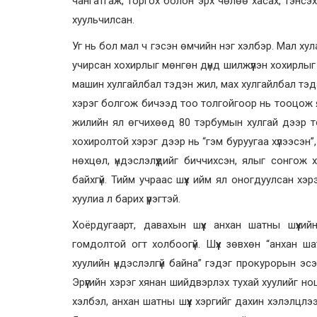
чангатгаж, торгох болон эрх чөлөө хасах, тэнсэ
хуульчилсан.
Уг нь бол мал ч гэсэн өмчийн нэг хэлбэр. Мал хул
учирсан хохирлыг мөнгөн дүнд шилжүүлэн хохирлыг 
машин хулгайлбал тэдэн жил, мах хулгайлбал тэдэ
хэрэг болгож бичээд тоо толгойгоор нь тооцож ялы
жилийн ял өгчихөөд 80 тэрбумын хулгай дээр т
хохиролтой хэрэг дээр нь “гэм буруугаа хүлээсэн”,
нөхцөл, үндэслэлүүдийг биччихсэн, ялыг сонгож
байхгүй. Тийм учраас шүүх ийм ял оногдуулсан хэр
хуулиа л барих үүрэгтэй.
Хоёрдугаарт, давахын шүүх анхан шатны шүүхий
гомдолтой огт холбоогүй. Шүүх зөвхөн “анхан ш
хуулийн үндэслэлгүй байна” гэдэг прокурорын эсэ
Эрүүгийн хэрэг хянан шийдвэрлэх тухай хуулийг но
хэлбэл, анхан шатны шүүх хэргийг дахин хэлэлцлэ