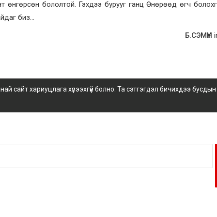
нт өнгөрсөн бололтой. Гэхдээ бурууг ганц Өнөрөөд өгч болохгү
байдаг биз…
Б.СЭМҮҮН
i
 сайт хариуцлага хүлээхгүй болно. Та сэтгэгдэл бичихдээ бусдын