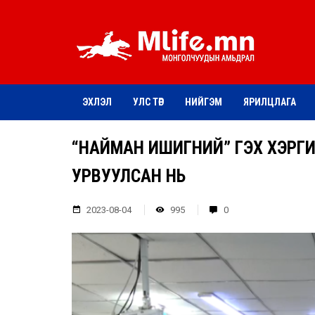
ЭХЛЭЛ
УЛС ТӨР
НИЙГЭМ
ЯРИЛЦЛАГА
“НАЙМАН ИШИГНИЙ” ГЭХ ХЭРГИЙ
УРВУУЛСАН НЬ
2023-08-04
995
0