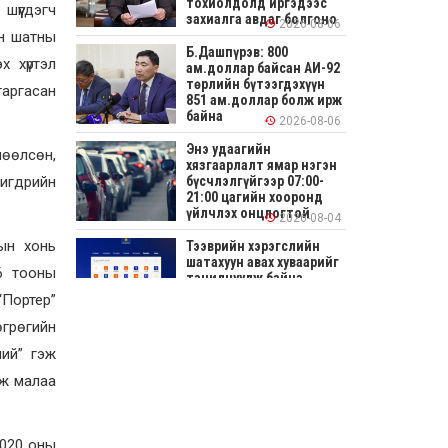
тохиолдолд иргэдээс
шүүгдэгч
захиалга авдаг болгоно
2026-08-06
ан шатны
Б.Дашпүрэв: 800
х хүртэл
ам.доллар байсан АИ-92
төрлийн бүтээгдэхүүн
гаргасан
851 ам.доллар болж ирж
байна
2026-08-06
Энэ удаагийн
лөөлсөн,
хязгаарлалт ямар нэгэн
чигдрийн
бүсчлэлгүйгээр 07:00-
21:00 цагийн хооронд
үйлчлэх онцлогтой
2026-08-04
дын хонь
Тээврийн хэрэгслийн
шатахуун авах хуваарийг
56 тооны
танилцуулж байна
Портер”
2026-08-04
өгрөгийн
СОНИРХОЛТОЙ: Ихэр
ний” гэж
шар, цусан толботой
өндөг аюултай юу?
йж малаа
2026-08-04
Улсын заан
2020 оны