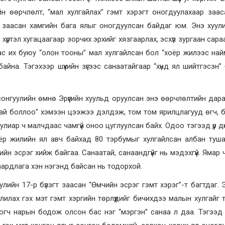
ийн өөрчлөлт, “мал хулгайлах” гэмт хэрэгт оногдуулахаар заа
д заасан хамгийн бага ялыг оногдуулсан байдаг юм. Энэ хуул
 хүртэл хугацаагаар зорчих эрхийг хязгаарлах, эсхүл зургаан сара
маас их буюу “олон тооны” мал хулгайлсан бол “хоёр жилээс на
айна. Тэгэхээр шүүхийн зүгээс санаатайгаар “хүнд ял шийтгэсэн”
онгуулийн өмнө Эрүүгийн хуульд оруулсан энэ өөрчлөлтийн дар
лтай боллоо” хэмээн цээжээ дэлдэж, том том ярилцлагууд өгч, 
лиар ч малчдаас чамгүй оноо цуглуулсан байх. Одоо тэгээд үр дүн
оёр жилийн ял авч байхад 80 тэрбумыг хулгайлсан албан туш
ийн эсрэг хийж байгаа. Санаатай, санаандгүйг нь мэдэхгүй. Ямар 
аардлага хэн нэгэнд байсан нь тодорхой.
уулийн 17-р бүлэгт заасан “Өмчийн эсрэг гэмт хэрэг”-т багтдаг. Э
лилах гэх мэт гэмт хэргийн төрлүүдийг бичихдээ малын хулгайг 
огч нарын бодож олсон бас нэг “мэргэн” санаа л даа. Тэгээд