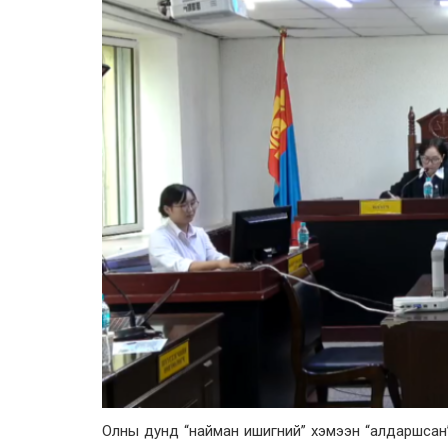
Олны дунд “найман ишигний” хэмээн “алдаршсан”