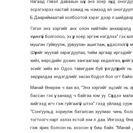
Яагаад гэвэл давахын шүүх энэ хоёр хүнд оногд
эсрэгээрээ настай ээжид нь нэмээд ял оногдуулч
Б.Даариймаатай холбоотой хэрэг дээр л шийдвэр
Гэтэл энэ хэргийг анх олон нийтийн анхааралд 
хүчингүй болголоо, эх үр хоёр эргэж нэгдлээ” гэх
мушгин гуйвуулж, урвуулан ашиглаж, үндэслэлгүй 
Шүүхийг муухай харагдуулах, тийм аргаар иргэдийг 
хийх, өөрсдийн дохио зангаагаар хөдөлгөх, үүнийг
эсийг хийх вэ. Одоо тавигдаж буй үзэгдлүүдийг н
зөрүү, алдаа эндэгдлийг засах бодол бол огт байхг
Манай Өнөрөө ч яах вэ, “Энэ хэргийг эцсийг нь хү
бассан гэх үү, занаад ч байгаа юм уу. Сүүлдээ ма
хийгээд өгч гэж гуйгаагүй штээ” гээд уйлаад сууж б
“Сонгуульд зориулж баталсан хуулиас чинь болж
тогтоогч нарт хэлэх ёстой юм л даа. Ингэхэд Ө
гэж ярих болсон нь хоосон үг биш байх. “Манай 