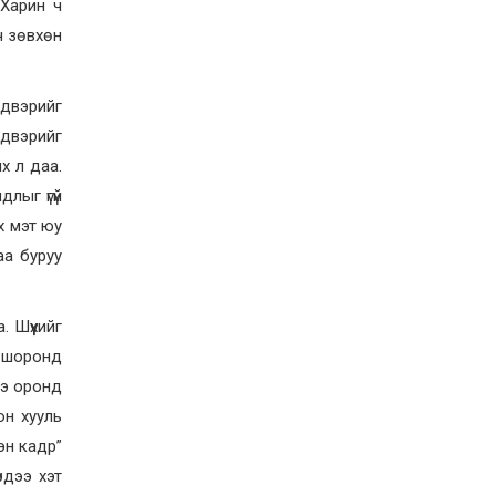
учруулдаг цаг агаарын
 Харин ч
аюулт үзэгдлүүдийн нэг
ч зөвхөн
нь ХЭТ ХАЛУУН
2026-07-23
Дүүжин замын тээвэр
энэ оны 12 дугаар сард
йдвэрийг
ашиглалтад бүрэн орно
йдвэрийг
2026-07-23
х л даа.
Говьсүмбэр, Төв,
длыг үгүй
Өмнөговийн наадмын
түрүү, үзүүрийн
х мэт юу
бөхчүүдээс допинг
илэрчээ
аа буруу
2026-07-22
Ховд аймагт тарваган
тахал өвчний сэжигтэй
тохиолдол бүртгэгджээ
 Шүүхийг
г шоронд
2026-07-22
хээ оронд
Ерөнхийлөгчийн
санаачилгаар Олон улс
он хууль
судлалын хүрээлэн
эн кадр”
байгуулна
2026-07-22
рдээ хэт