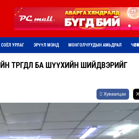
СОЁЛ УРЛАГ
ЭРҮҮЛ МЭНД
МОНГОЛЧУУДЫН АМЬДРАЛ
ЧӨЛӨ
Н ТӨӨРӨГДӨЛ БА ШҮҮХИЙН ШИЙДВЭРИЙГ
Хуваалцах
Ж