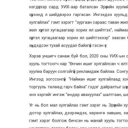
нэгдүгээр сард УИХ-аар баталсан Эрүүгийн хуул
хүрээнд л шийдвэрээ гаргасан. Ингэхдээ хууль
хулгайлах” гэмт хэрэгт “зургаан сараас таван жил
жил хүртэл хугацаагаар хорих ял шийтгэх”, най
хүртэл хугацаагаар хорих ял шийтгэхээр” заасан б
хүндэдсэн тухай асуудал байхгүй гэсэн үг.
Хэрэв уншигч санаж буй бол, 2020 оны УИХ-ын с
хууль тогтоогч нар “Өнчин ишиг хулгайлсан ч я
хуулиа баруун солгойгүй рекламдаж байлаа. Сонгуу
Ингээд зогссонгүй. “Найман ишиг хулгайлаад х
торгууль төлөөд гарч байна” гэдэг дайралтыг шүүх
энэ хэргийг ингэж “өндөр авахуулах” шалтгаан, ш
Уг нь бол мал хулгайлах гэмт хэрэг нь Эрүүгийн х
дотор хулгайлах, дээрэмдэх, хөрөнгө завших, за
гэмт хэрэг болгож бичсэн нь манай хууль тогто