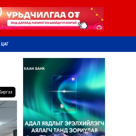
ӨТ ЦАГ
иргэх