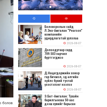
Боловсролын сайд
Л.Энх-Амгалан “Pearson”
компанийн
удирдлагатай уулзлаа
2026-08-07
Долоодугаар сард
709.503 зөрчил
бүртгэгджээ
2026-08-07
Д.Нацагдоржийн ховор
гар бичмэл, эд өлгийн
зүйлс бүхий тусгай
үзэсгэлэнг нээлээ
2026-08-07
Э.Бат-Амгалан: Тухайн
барилгынхаа 50-аас
р болов.
дээш хувийг барьсан