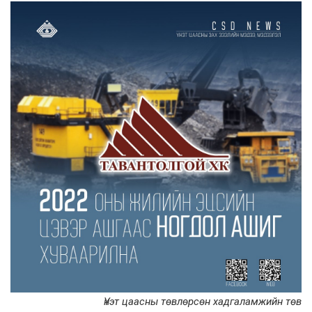
Үнэт цаасны төвлөрсөн хадгаламжийн төв