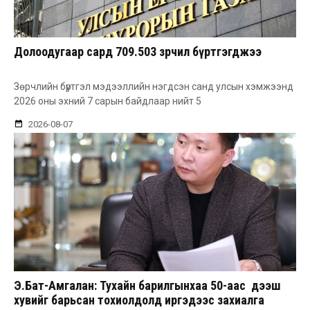
Долоодугаар сард 709.503 зөрчил бүртгэгджээ
Зөрчлийн бүртгэл мэдээллийн нэгдсэн санд улсын хэмжээнд
2026 оны эхний 7 сарын байдлаар нийт 5
2026-08-07
Э.Бат-Амгалан: Тухайн барилгынхаа 50-аас дээш
хувийг барьсан тохиолдолд иргэдээс захиалга