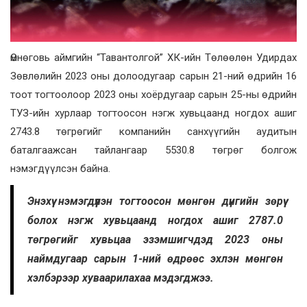
Өмнөговь аймгийн “Тавантолгой” ХК-ийн Төлөөлөн Удирдах
Зөвлөлийн 2023 оны долоодугаар сарын 21-ний өдрийн 16
тоот тогтоолоор 2023 оны хоёрдугаар сарын 25-ны өдрийн
ТУЗ-ийн хурлаар тогтоосон нэгж хувьцаанд ногдох ашиг
2743.8 төгрөгийг компанийн санхүүгийн аудитын
баталгаажсан тайлангаар 5530.8 төгрөг болгож
нэмэгдүүлсэн байна.
Энэхүү нэмэгдүүлэн тогтоосон мөнгөн дүнгийн зөрүү
болох нэгж хувьцаанд ногдох ашиг 2787.0
төгрөгийг хувьцаа эзэмшигчдэд 2023 оны
наймдугаар сарын 1-ний өдрөөс эхлэн мөнгөн
хэлбэрээр хуваарилахаа мэдэгджээ.