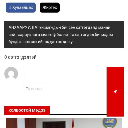
Хуваалцах
Жиргэх
АНХААРУУЛГА: Уншигчдын бичсэн сэтгэгдэлд манай
сайт хариуцлага хүлээхгүй болно. Та сэтгэгдэл бичихдээ
бусдын эрх ашгийг хүндэтгэн үзнэ үү.
0 cэтгэгдэлтэй
ХОЛБООТОЙ МЭДЭЭ