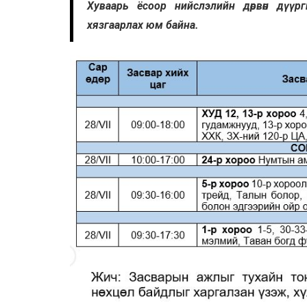
Хуваарь ёсоор нийслэлийн дөрвөн дүүр
хязгаарлах юм байна.