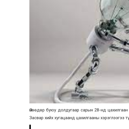
Өнөөдөр буюу долдугаар сарын 28-нд цахилгаан 
Засвар хийх хугацаанд цахилгааны хэрэглээгээ т