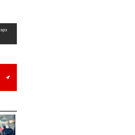
жил дөрвөн улиралтай
боллоо
2026-07-28
Нийслэлийн хэмжээнд
 эрх
өнгөрсөн долоо хоногт
гал түймрийн 35
дуудлага бүртгэгджээ
2026-07-27
Оюу толгойн төслөөс
иргэддээ ноогдол ашиг
хүртээх ажлын хэсэг
байгуулжээ
2026-07-24
Сөүлийн гудамжийг
амралтын өдрүүдэд
автомашингүй бүс
болгоно
2026-07-24
Ховд аймагт
бүртгэгдсэн тарваган
тахлын сэжигтэй
тохиолдол батлагджээ