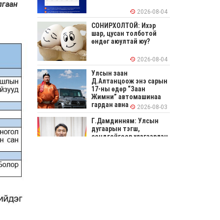
лгаан
2026-08-04
СОНИРХОЛТОЙ: Ихэр
шар, цусан толботой
өндөг аюултай юу?
2026-08-04
Улсын заан
Д.Алтанцоож энэ сарын
17-ны өдөр “Заан
Жимни” автомашинаа
гардан авна
2026-08-03
Г.Дамдинням: Улсын
дугаарын тэгш,
сондгойгоор хязгаарлан
шатахуун олгоно
2026-08-03
ОХУ шатахууны
экспортын хоригоо 2027
оны нэгдүгээр сар
хүртэл сунгажээ
2026-07-31
Шинэ бүтцээр хичээлийн