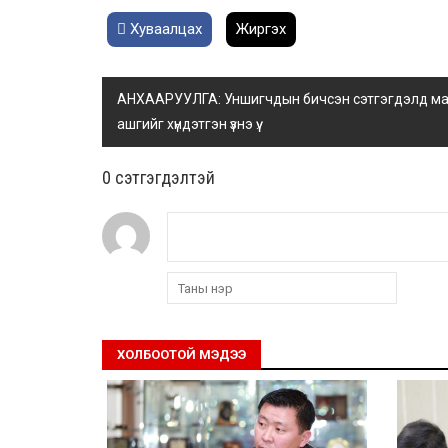
Хуваалцах
Жиргэх
АНХААРУУЛГА: Уншигчдын бичсэн сэтгэгдэлд манай
ашгийг хүндэтгэн үзнэ үү.
0 cэтгэгдэлтэй
ХОЛБООТОЙ МЭДЭЭ