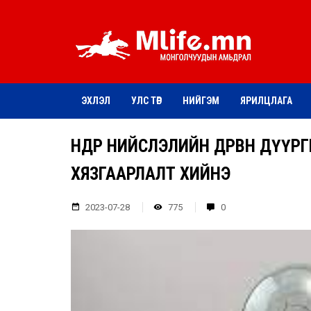
ЭХЛЭЛ
УЛС ТӨР
НИЙГЭМ
ЯРИЛЦЛАГА
ӨНӨӨДӨР НИЙСЛЭЛИЙН ДӨРВӨН Д
ХЯЗГААРЛАЛТ ХИЙНЭ
2023-07-28
775
0