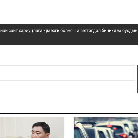
 сайт хариуцлага хүлээхгүй болно. Та сэтгэгдэл бичихдээ бусдын