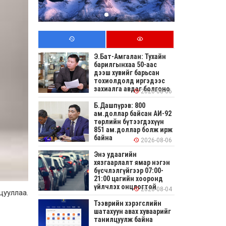
Э.Бат-Амгалан: Тухайн
барилгынхаа 50-аас
дээш хувийг барьсан
тохиолдолд иргэдээс
захиалга авдаг болгоно
2026-08-06
Б.Дашпүрэв: 800
ам.доллар байсан АИ-92
төрлийн бүтээгдэхүүн
851 ам.доллар болж ирж
байна
2026-08-06
Энэ удаагийн
хязгаарлалт ямар нэгэн
бүсчлэлгүйгээр 07:00-
21:00 цагийн хооронд
үйлчлэх онцлогтой
2026-08-04
цууллаа.
Тээврийн хэрэгслийн
шатахуун авах хуваарийг
танилцуулж байна