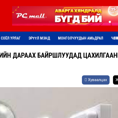
СОЁЛ УРЛАГ
ЭРҮҮЛ МЭНД
МОНГОЛЧУУДЫН АМЬДРАЛ
ЧӨЛӨ
ҮҮРГИЙН ДАРААХ БАЙРШЛУУДАД ЦАХИЛГАА
Хуваалцах
Ж