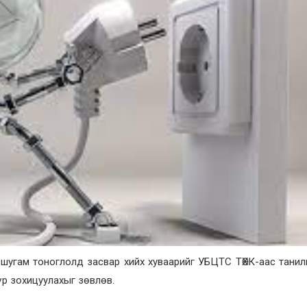
шугам тоноглолд засвар хийх хуваарийг УБЦТС ТӨХК-аас танил
үр зохицуулахыг зөвлөв.