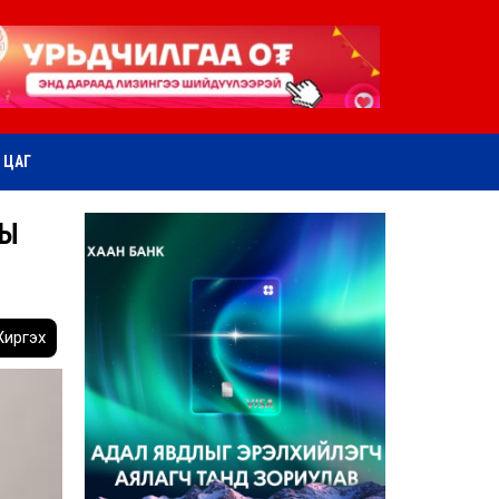
ӨТ ЦАГ
НЫ
иргэх